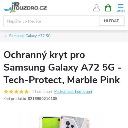
Přejít
NÁKUPNÍ
KOŠÍK
na
obsah
HLEDAT
Samsung Galaxy A72 5G
Ochranný kryt pro
Samsung Galaxy A72 5G -
Tech-Protect, Marble Pink
1 hodnocení
Podrobnosti hodnocení
Kód produktu:
6216990210105