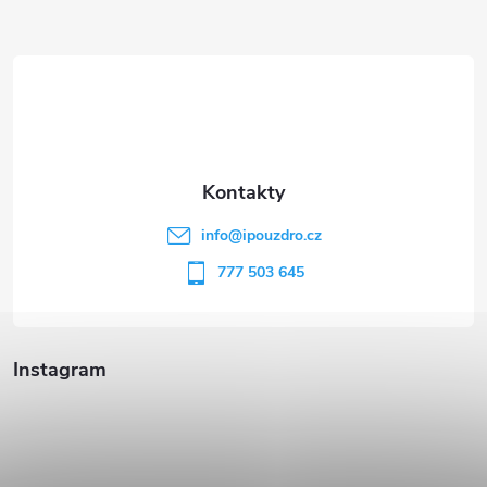
Z
á
p
a
t
info
@
ipouzdro.cz
í
777 503 645
Instagram