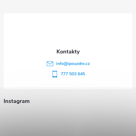
Z
á
p
a
t
info
@
ipouzdro.cz
í
777 503 645
Instagram