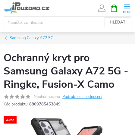
Přejít
NÁKUPNÍ
KOŠÍK
na
obsah
HLEDAT
Samsung Galaxy A72 5G
Ochranný kryt pro
Samsung Galaxy A72 5G -
Ringke, Fusion-X Camo
Neohodnoceno
Podrobnosti hodnocení
Kód produktu:
8809785453849
Akce