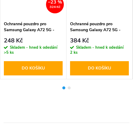
–23 %
324 Kč
Ochranné pouzdro pro
Ochranné pouzdro pro
Samsung Galaxy A72 5G -
Samsung Galaxy A72 5G -
DuxDucis, SkinPro Rose
Tech-Protect, Wallet 3 Gray
248 Kč
384 Kč
Skladem - hned k odeslání
Skladem - hned k odeslání
>5 ks
2 ks
DO KOŠÍKU
DO KOŠÍKU