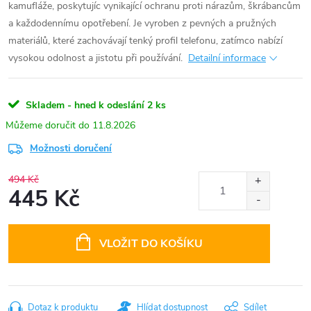
kamufláže, poskytujíc vynikající ochranu proti nárazům, škrábancům
a každodennímu opotřebení. Je vyroben z pevných a pružných
materiálů, které zachovávají tenký profil telefonu, zatímco nabízí
vysokou odolnost a jistotu při používání.
Detailní informace
Skladem - hned k odeslání
2 ks
11.8.2026
Možnosti doručení
494 Kč
445 Kč
Měrná
cena:
VLOŽIT DO KOŠÍKU
Dotaz k produktu
Hlídat dostupnost
Sdílet