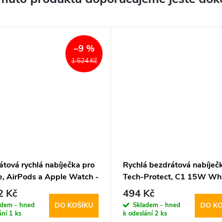
–9 %
1 524 Kč
tová rychlá nabíječka pro
Rychlá bezdrátová nabíječk
e, AirPods a Apple Watch -
Tech-Protect, C1 15W Wh
e, QI2 MagSafe Wireless
2 Kč
494 Kč
er White
adem - hned
Skladem - hned
DO KOŠÍKU
DO KO
ání
1 ks
k odeslání
2 ks