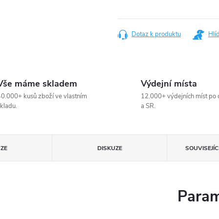
Měrná
cena:
Dotaz k produktu
Hlí
Vše máme skladem
Výdejní místa
0.000+ kusů zboží ve vlastním
12.000+ výdejních míst po 
kladu.
a SR.
ZE
DISKUZE
SOUVISEJÍ
Param