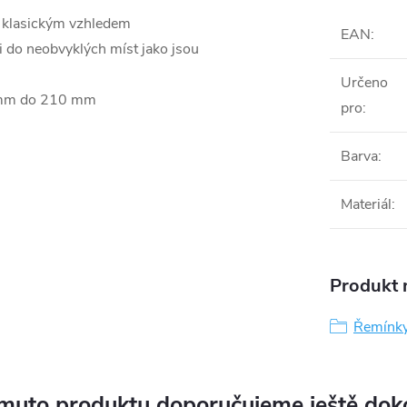
s klasickým vzhledem
EAN
:
i do neobvyklých míst jako jsou
Určeno
5 mm do 210 mm
pro
:
Barva
:
Materiál
:
Produkt n
Řemínk
muto produktu doporučujeme ještě dok