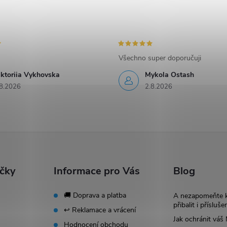
Všechno super doporučuji
iktoriia Vykhovska
Mykola Ostash
8.2026
2.8.2026
ačky
Informace pro Vás
Blog
🚚 Doprava a platba
A nezapomeňte 
přibalit i přísluše
↩️ Reklamace a vrácení
Jak ochránit vá
Hodnocení obchodu