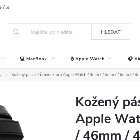
ení obchodu
📃 Obchodní podmínky
🔒 Ochrana os. údajů
📞 Ko
HLEDAT
💻 MacBook
⌚ Apple Watch
🎧 Ai
y
Kožený pásek / řemínek pro Apple Watch 44mm / 45mm / 46mm / 49mm
Kožený pás
Apple Wa
/ 46mm / 