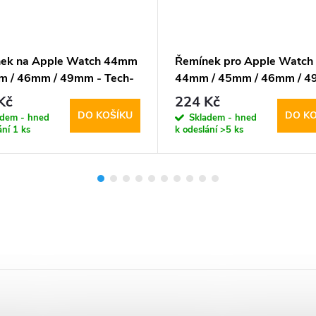
ek na Apple Watch 44mm
Řemínek pro Apple Watch
m / 46mm / 49mm - Tech-
44mm / 45mm / 46mm / 4
t, Stainless Classic Silver
Hoco, WA15 Flexible Blac
Kč
224 Kč
DO KOŠÍKU
DO KO
adem - hned
Skladem - hned
ání
1 ks
k odeslání
>5 ks