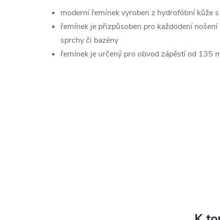
moderní řemínek vyroben z hydrofóbní kůže 
řemínek je přizpůsoben pro každodení nošení 
sprchy či bazény
řemínek je určený pro obvod zápěstí od 13
K to