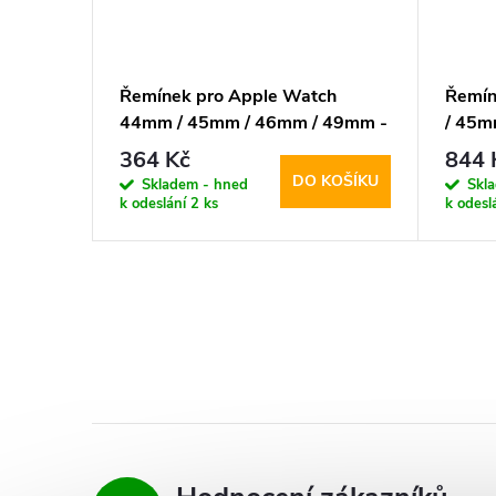
ch 44mm
Řemínek pro Apple Watch
Řemín
-
44mm / 45mm / 46mm / 49mm -
/ 45m
Tech-Protect, Nylonmag Rose
Protec
364 Kč
844 
KOŠÍKU
DO KOŠÍKU
Skladem - hned
Skl
k odeslání
2 ks
k odesl