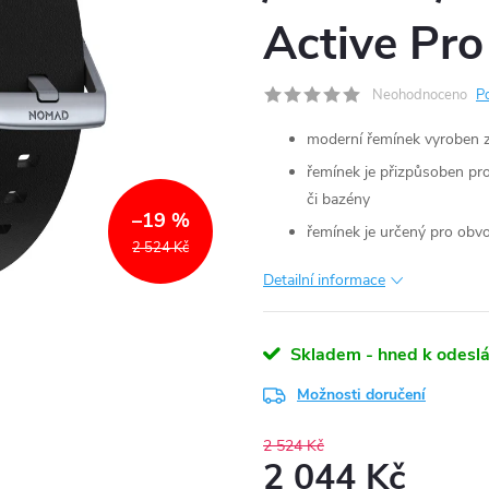
Active Pro
Neohodnoceno
P
moderní řemínek vyroben z
řemínek je přizpůsoben pro
či bazény
–19 %
řemínek je určený pro ob
2 524 Kč
Detailní informace
Skladem - hned k odeslá
Možnosti doručení
2 524 Kč
2 044 Kč