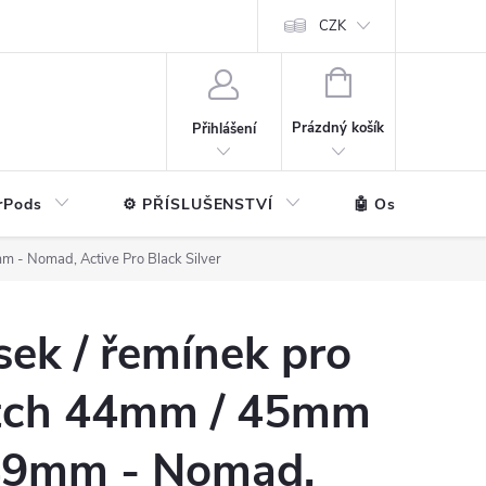
ntakt
💼 Pro firmy
CZK
NÁKUPNÍ
KOŠÍK
Prázdný košík
Přihlášení
rPods
⚙️ PŘÍSLUŠENSTVÍ
🤖 Ostatní značk
 - Nomad, Active Pro Black Silver
ek / řemínek pro
tch 44mm / 45mm
49mm - Nomad,