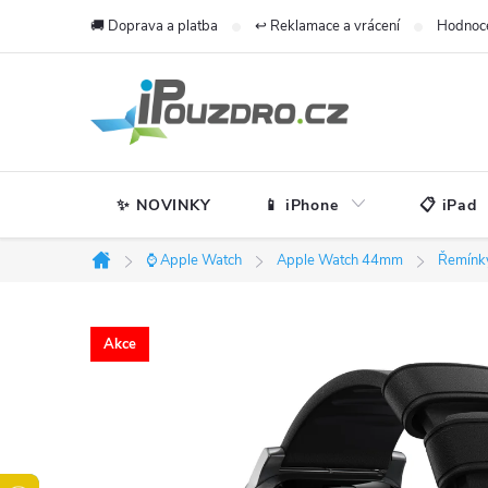
Přejít
🚚 Doprava a platba
↩️ Reklamace a vrácení
Hodnoc
na
obsah
✨ NOVINKY
📱 iPhone
📋 iPad
⌚ Apple Watch
Apple Watch 44mm
Řemínk
Domů
Akce