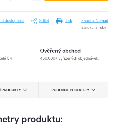
dat dostupnost
Sdílet
Tisk
Značka:
Nomad
Záruka
:
2 roky
Ověřený obchod
celé ČR
450.000+ vyřízených objednávek.
CÍ PRODUKTY
PODOBNÉ PRODUKTY
etry produktu: