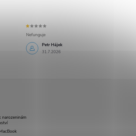
Nefunguje
Petr Hájek
31.7.2026
k narozeninám
nství
š MacBook