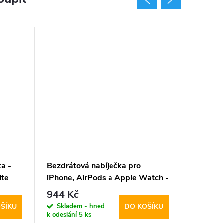
a -
Bezdrátová nabíječka pro
Bezdrát
ite
iPhone, AirPods a Apple Watch -
iPhone,
Tech-Protect, QI15W-A42
Tech-P
944 Kč
1 044
MagSafe Space Gray
MagSafe
Skladem - hned
Sklad
ŠÍKU
DO KOŠÍKU
k odeslání
5 ks
k odeslán