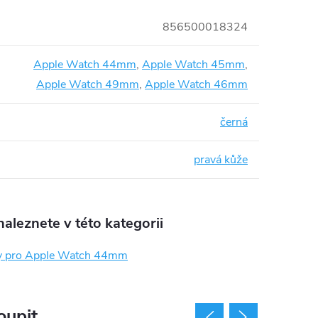
856500018324
Apple Watch 44mm
,
Apple Watch 45mm
,
Apple Watch 49mm
,
Apple Watch 46mm
černá
pravá kůže
aleznete v této kategorii
y pro Apple Watch 44mm
oupit