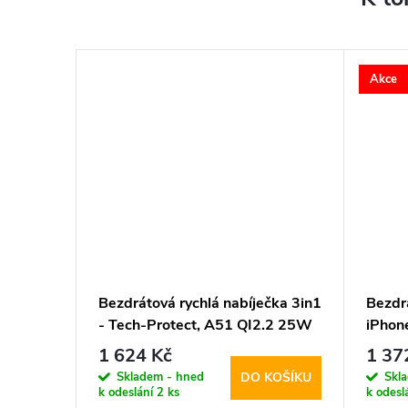
Akce
o
Bezdrátová rychlá nabíječka 3in1
Bezdrá
irPods -
- Tech-Protect, A51 QI2.2 25W
iPhon
47
MagSafe Wireless Charger
Ringk
1 624 Kč
1 37
White
Charg
Skladem - hned
Skl
KOŠÍKU
DO KOŠÍKU
k odeslání
2 ks
k odesl