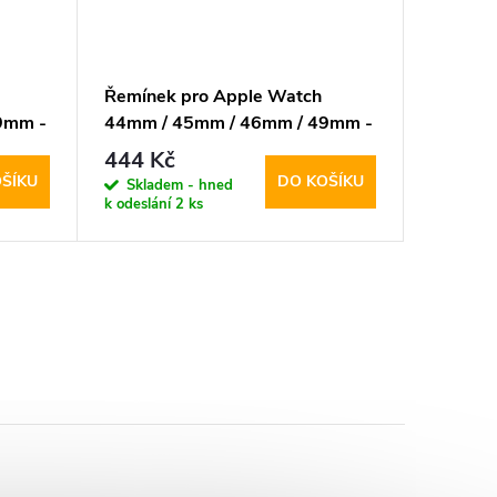
Řemínek pro Apple Watch
Řemíne
9mm -
44mm / 45mm / 46mm / 49mm -
/ 45mm
k
Tech-Protect, Iconband Pro
DuxDuci
444 Kč
477 K
Beige
ŠÍKU
DO KOŠÍKU
Skladem - hned
Sklad
k odeslání
2 ks
k odeslán