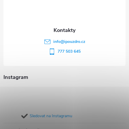
i
p
s
a
u
t
info
@
ipouzdro.cz
í
777 503 645
Instagram
Sledovat na Instagramu