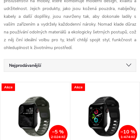
příslušenství na mobily, které kombinuje moderní design, kvalitu a
udržitelnost. Jejich produkty, jako jsou kožená pouzdra, nabíječky,
kabely a další doplňky, jsou navrženy tak, aby dokonale ladily s
vaším zařízením a vydržely každodenní nároky. Nomad klade důraz
na používání odolných materiálů a ekologicky šetrných postupů, což
z něj činí ideální volbu pro ty, kteří chtějí spojit styl, funkčnost a
ohleduplnost k životnímu prostředí.
Ř
Nejprodávanější
a
Nejlevnější
V
Akce
Akce
Nejdražší
z
ý
Abecedně
e
p
n
i
–5 %
–10 %
2 024 Kč
1 474 Kč