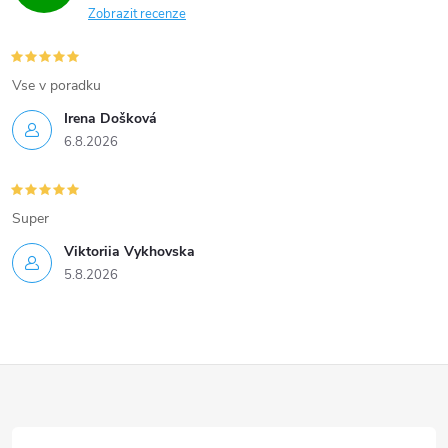
a
Zobrazit recenze
c
í
Vse v poradku
Irena Došková
p
6.8.2026
r
v
Super
k
Viktoriia Vykhovska
5.8.2026
y
v
ý
Z
p
á