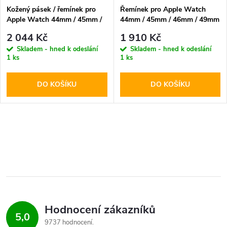
Kožený pásek / řemínek pro
Řemínek pro Apple Watch
Apple Watch 44mm / 45mm /
44mm / 45mm / 46mm / 49mm
46mm / 49mm - Nomad,
- Nomad, Rugged Black Black
2 044 Kč
1 910 Kč
Active Pro Black Silver
Skladem - hned k odeslání
Skladem - hned k odeslání
1 ks
1 ks
DO KOŠÍKU
DO KOŠÍKU
O
v
l
á
Hodnocení zákazníků
d
5,0
9737 hodnocení