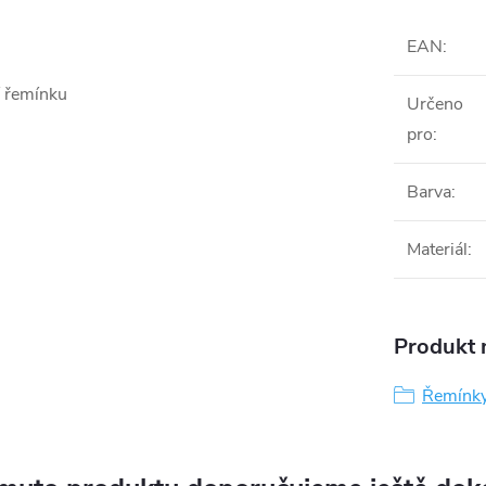
EAN
:
í řemínku
Určeno
pro
:
Barva
:
Materiál
:
Produkt n
Řemínk