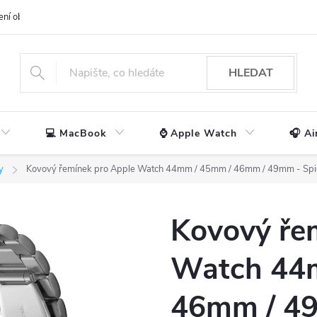
ení obchodu
📃 Obchodní podmínky
🔒 Ochrana os. údajů
📞 Ko
HLEDAT
💻 MacBook
⌚ Apple Watch
🎧 Ai
y
Kovový řemínek pro Apple Watch 44mm / 45mm / 46mm / 49mm - Spige
Kovový ře
Watch 44
46mm / 49