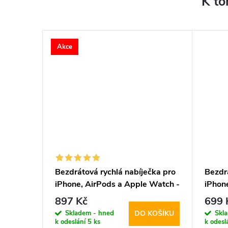
K to
Akce
čka -
Bezdrátová rychlá nabíječka pro
Bezdrá
hite
iPhone, AirPods a Apple Watch -
iPhon
Tech-Protect, A12 MagSafe
A28 M
897 Kč
699 
Wireless Charger White
Black
Skladem - hned
Skl
KOŠÍKU
DO KOŠÍKU
k odeslání
5 ks
k odesl