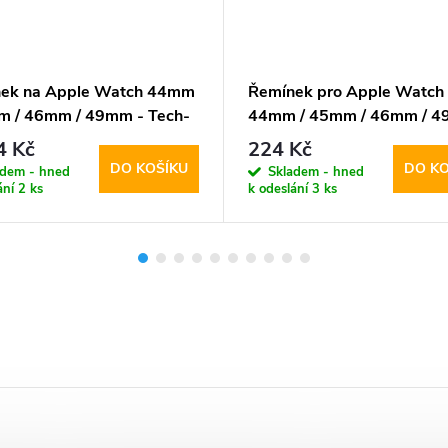
ek na Apple Watch 44mm
Řemínek pro Apple Watch
m / 46mm / 49mm - Tech-
44mm / 45mm / 46mm / 4
ct, Steelband Titanium
Hoco, WA15 Flexible Alfal
4 Kč
224 Kč
DO KOŠÍKU
DO KO
adem - hned
Skladem - hned
ání
2 ks
k odeslání
3 ks