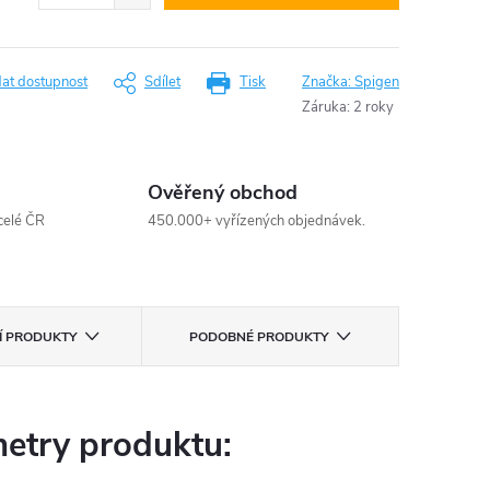
dat dostupnost
Sdílet
Tisk
Značka:
Spigen
Záruka
:
2 roky
Ověřený obchod
celé ČR
450.000+ vyřízených objednávek.
CÍ PRODUKTY
PODOBNÉ PRODUKTY
etry produktu: