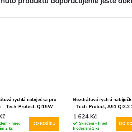
muto produktu doporučujeme ještě dok
tová rychlá nabíječka pro
Bezdrátová rychlá nabíječk
e - Tech-Protect, QI15W-
- Tech-Protect, A51 QI2.
agSafe Wireless Charger
MagSafe Wireless Charger
Kč
1 624 Kč
adem - hned
Skladem - hned
DO KOŠÍKU
DO KO
ání
2 ks
k odeslání
1 ks