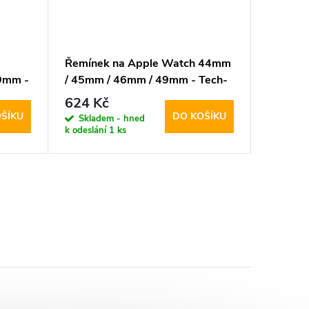
Řemínek na Apple Watch 44mm
Řemínek
9mm -
/ 45mm / 46mm / 49mm - Tech-
44mm /
fa
Protect, Milano Vanguard Black
Tech-Pr
624 Kč
444 K
Beige
ŠÍKU
DO KOŠÍKU
Skladem - hned
Sklad
k odeslání
1 ks
k odeslán