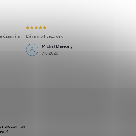
e úžasná a
Dávám 5 hvezdicek
Michal Darebny
7.8.2026
k narozeninám
nství