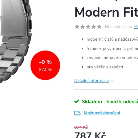
Modern Fit
Neohodnoceno
P
moderní, čistý a nadčasov
řemínek je vyroben z prémi
kovová spona pro snadné a
–9 %
pro většinu zápěstí
874 Kč
Detailní informace
Skladem - hned k odeslá
Možnosti doručení
874 Kč
787 Kč