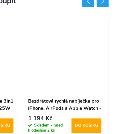
oupit
a 3in1
Bezdrátová rychlá nabíječka pro
Bezdrát
2 25W
iPhone, AirPods a Apple Watch -
iPhone 
 Black
Tech-Protect, QI15W-A45
QI15W-
1 194 Kč
794 K
MagSafe Wireless Charger Black
Charger
Skladem - hned
Sklad
ŠÍKU
DO KOŠÍKU
k odeslání
2 ks
k odeslán