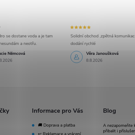
ro se dostane voda a je tam
Solidní obchod ,zpětná komunikac
nesundám a neotřu.
dodání rychlé
ucie Nĕmcová
Věra Janoušková
8.2026
8.8.2026
ačky
Informace pro Vás
Blog
🚚 Doprava a platba
A nezapomeňte 
přibalit i přísluše
↩️ Reklamace a vrácení