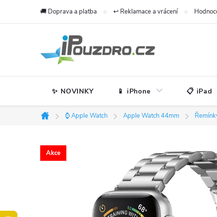
Přejít
🚚 Doprava a platba
↩️ Reklamace a vrácení
Hodnoc
na
obsah
✨ NOVINKY
📱 iPhone
📋 iPad
⌚ Apple Watch
Apple Watch 44mm
Řemínk
Domů
Akce