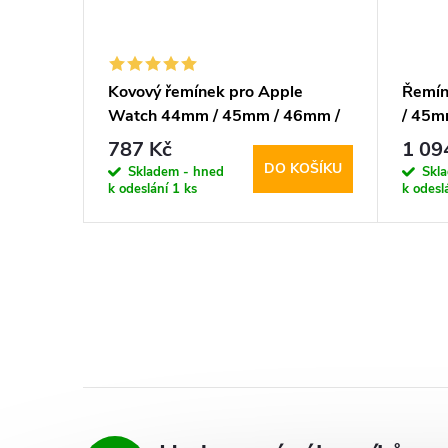
pro
Kovový řemínek pro Apple
Řemín
mm /
Watch 44mm / 45mm / 46mm /
/ 45m
Active
49mm - Spigen, Modern Fit
Prote
787 Kč
1 09
Black
KOŠÍKU
DO KOŠÍKU
Skladem - hned
Skl
k odeslání
1 ks
k odesl