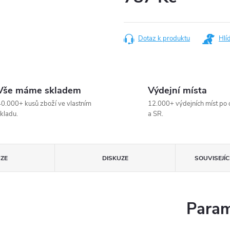
Měrná
cena:
Dotaz k produktu
Hlí
Vše máme skladem
Výdejní místa
0.000+ kusů zboží ve vlastním
12.000+ výdejních míst po 
kladu.
a SR.
ZE
DISKUZE
SOUVISEJÍ
Param