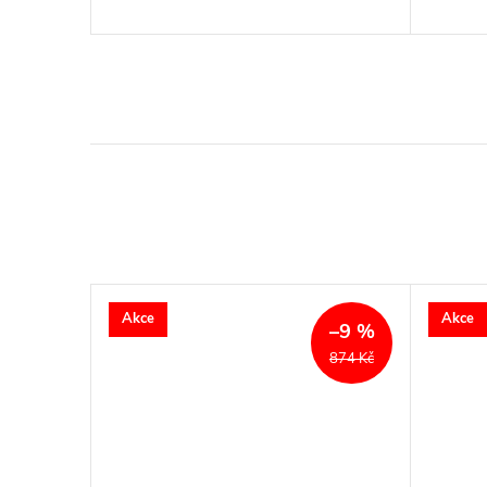
Akce
Akce
–19 %
–9 %
2 524 Kč
874 Kč