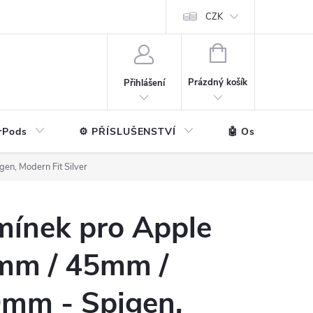
ntakt
💼 Pro firmy
CZK
NÁKUPNÍ
KOŠÍK
Prázdný košík
Přihlášení
rPods
⚙️ PŘÍSLUŠENSTVÍ
🤖 Ostatní značk
n, Modern Fit Silver
mínek pro Apple
mm / 45mm /
mm - Spigen,