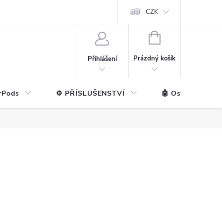
ntakt
💼 Pro firmy
CZK
NÁKUPNÍ
KOŠÍK
Prázdný košík
Přihlášení
rPods
⚙️ PŘÍSLUŠENSTVÍ
🤖 Ostatní značk