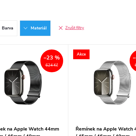
Barva
Materiál
Zrušit filtry
Akce
–23 %
624 Kč
ek na Apple Watch 44mm
Řemínek na Apple Watch