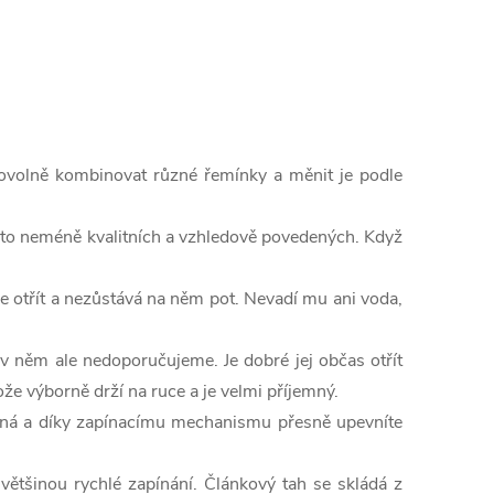
volně kombinovat různé řemínky a měnit je podle
a to neméně kvalitních a vzhledově povedených. Když
ce otřít a nezůstává na něm pot. Nevadí mu ani voda,
v něm ale nedoporučujeme. Je dobré jej občas otřít
že výborně drží na ruce a je velmi příjemný.
emná a díky zapínacímu mechanismu přesně upevníte
většinou rychlé zapínání. Článkový tah se skládá z