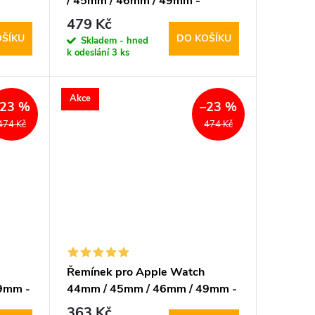
/ 45mm / 46mm / 49mm -
ver
DuxDucis, Milanese Pro Graphite
479 Kč
OŠÍKU
DO KOŠÍKU
Skladem - hned
k odeslání
3 ks
Akce
–23 %
–23 %
474 Kč
474 Kč
Řemínek pro Apple Watch
9mm -
44mm / 45mm / 46mm / 49mm -
ey
DuxDucis, Milanese Silver
363 Kč