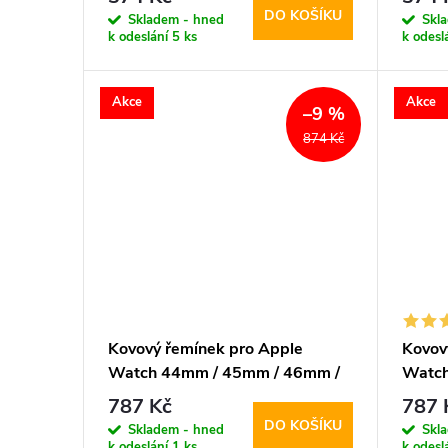
DO KOŠÍKU
Skladem - hned
Skl
k odeslání
5 ks
k odesl
Akce
Akce
–9 %
874 Kč
Kovový řemínek pro Apple
Kovov
Watch 44mm / 45mm / 46mm /
Watch
49mm - Spigen, Modern Fit
49mm 
787 Kč
787 
Silver
Black
DO KOŠÍKU
Skladem - hned
Skl
k odeslání
1 ks
k odesl