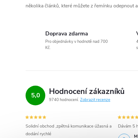
r
několika článků, které můžete z řemínku odepnout a n
v
k
Doprava zdarma
y
Pro objednávky v hodnotě nad 700
4
Kč.
s
v
ý
p
i
Hodnocení zákazníků
5,0
9740 hodnocení
Zobrazit recenze
s
u
Solidní obchod ,zpětná komunikace úžasná a
Dávám 5 h
dodání rychlé
M