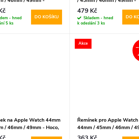
m / 46mm / 49mm -
/ 45mm / 46mm / 49mm -
cis, Milanese Pro Black
DuxDucis, Milanese Pro Sil
Kč
479 Kč
DO KOŠÍKU
DO K
adem - hned
Skladem - hned
ání
5 ks
k odeslání
3 ks
Akce
ek na Apple Watch 44mm
Řemínek pro Apple Watch
m / 46mm / 49mm - Hoco,
44mm / 45mm / 46mm / 4
 Milan Black
DuxDucis, Milanese Gungr
Kč
363 Kč