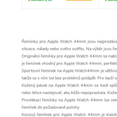
O
v
Řemínky pro Apple Watch 44mm jsou nejprodávaně
l
situace, nálady nebo svého outfitu. Na výběr jsou ř
Originální řemínky pro Apple Watch
44mm se nabíze
á
je řemínek vhodný pro Apple Watch
44mm, perfektně
d
Sportovní řemínek na Apple Watch
44mm je většinou
a
takže se s ním lze bez problémů potápět. Pro lepší 
Kožený pásek na Apple Watch
44mm se hodí spíše
c
nebo lehce naolejovat, aby kůže nepopraskala. Ko
í
Provlékací řemínky na Apple Watch
44mm lze velm
řemínek do požadované polohy.
p
Kovový řemínek pro Apple Watch
44mm je klasiko