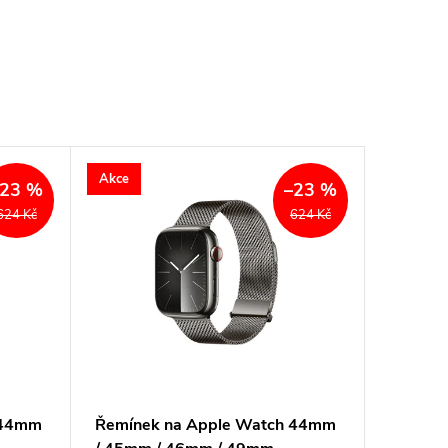
Akce
–23 %
–23 %
624 Kč
624 Kč
 44mm
Řemínek na Apple Watch 44mm