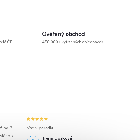
Ověřený obchod
celé ČR
450.000+ vyřízených objednávek.
iž po 3
Vse v poradku
sláno k
Irena Došková