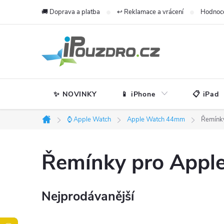
Přejít
🚚 Doprava a platba
↩️ Reklamace a vrácení
Hodnoc
na
obsah
✨ NOVINKY
📱 iPhone
📋 iPad
⌚ Apple Watch
Apple Watch 44mm
Řemínk
Domů
Řemínky pro App
Nejprodávanější