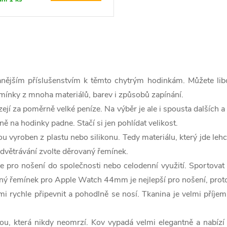
jším příslušenstvím k těmto chytrým hodinkám. Můžete libo
emínky z mnoha materiálů, barev i způsobů zapínání.
jí za poměrně velké peníze. Na výběr je ale i spousta dalších 
 na hodinky padne. Stačí si jen pohlídat velikost.
 vyroben z plastu nebo silikonu. Tedy materiálu, který jde leh
odvětrávání zvolte děrovaný řemínek.
 pro nošení do společnosti nebo celodenní využití. Sportovat 
žený řemínek pro Apple Watch
44mm je nejlepší pro nošení, proto
i rychle připevnit a pohodlně se nosí. Tkanina je velmi příj
u, která nikdy neomrzí. Kov vypadá velmi elegantně a nabízí 