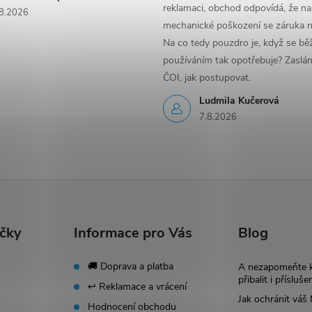
reklamaci, obchod odpovídá, že na
8.2026
mechanické poškození se záruka n
Na co tedy pouzdro je, když se b
používáním tak opotřebuje? Zaslá
ČOI, jak postupovat.
Ludmila Kučerová
7.8.2026
ačky
Informace pro Vás
Blog
🚚 Doprava a platba
A nezapomeňte 
přibalit i přísluše
↩️ Reklamace a vrácení
Jak ochránit vá
Hodnocení obchodu