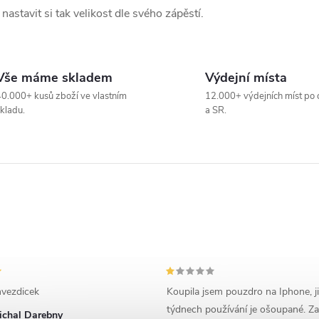
astavit si tak velikost dle svého zápěstí.
Vše máme skladem
Výdejní místa
0.000+ kusů zboží ve vlastním
12.000+ výdejních míst po 
kladu.
a SR.
vezdicek
Koupila jsem pouzdro na Iphone, j
týdnech používání je ošoupané. Za
ichal Darebny