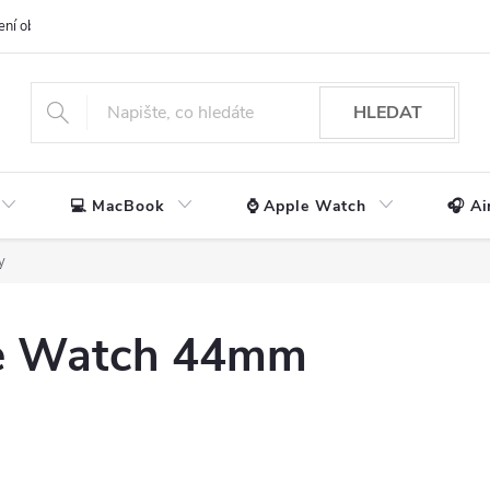
ení obchodu
📃 Obchodní podmínky
🔒 Ochrana os. údajů
📞 Ko
HLEDAT
💻 MacBook
⌚ Apple Watch
🎧 Ai
y
le Watch 44mm