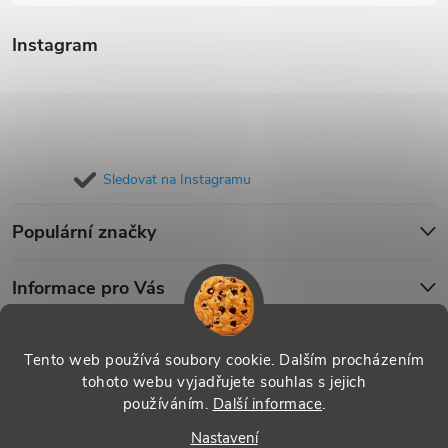
Instagram
Sledovat na Instagramu
Populární značky
Informace pro Vás
Blog
Tento web používá soubory cookie. Dalším procházením
tohoto webu vyjadřujete souhlas s jejich
používáním.
Další informace
.
Copyright 2026
iPouzdro.cz
. Všechna práva vyhrazena.
Upravit
Nastavení
nastavení cookies