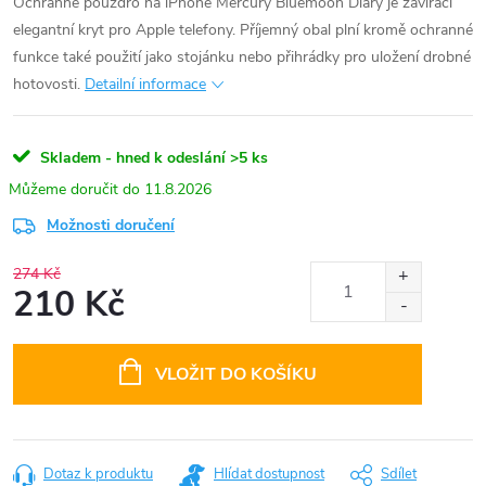
Ochranné pouzdro na iPhone Mercury Bluemoon Diary je zavírací
elegantní kryt pro Apple telefony. Příjemný obal plní kromě ochranné
funkce také použití jako stojánku nebo přihrádky pro uložení drobné
hotovosti.
Detailní informace
Skladem - hned k odeslání
>5 ks
11.8.2026
Možnosti doručení
274 Kč
210 Kč
Měrná
cena:
VLOŽIT DO KOŠÍKU
Dotaz k produktu
Hlídat dostupnost
Sdílet