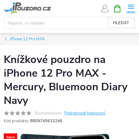
Přejít
NÁKUPNÍ
KOŠÍK
na
obsah
HLEDAT
iPhone 12 Pro MAX
Knížkové pouzdro na
iPhone 12 Pro MAX -
Mercury, Bluemoon Diary
Navy
Neohodnoceno
Podrobnosti hodnocení
Kód produktu:
8809745632246
Akce