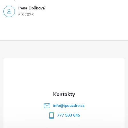
Irena Došková
6.8.2026
Z
á
p
a
t
info
@
ipouzdro.cz
í
777 503 645