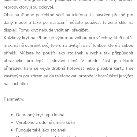
reproduktory jsou odkryté.
Obal na iPhone perfektně sedí na telefonu. Je navržen přesně pro
daný model a také po nasazení můžete používat tvrzené sklo na
displeji. Tomu kryt nebude vadit ani překážet.
Knížkový kryt na iPhone je výbornou volbou pro všechny, kteří chtějí
maximálně ochránit svůj telefon a uvítají i další funkce, které s sebou
přináší. Můžete ho použít jako stojánek a rychle tak přizpůsobit
obrazovku pro lepší sledování filmů. V přední části je několik
přihrádek, kam se vejde drobná hotovost nebo platební karty. I se
zavřeným pouzdrem se dá telefonovat, protože v horní části je výřez
na sluchátko.
Parametry:
Ochranný kryt typu kniha
Vyrobeno z odolné umělé kůže
Funguje také jako stojánek