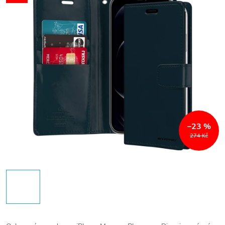
–23 %
274 Kč