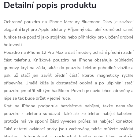
Detailní popis produktu
Ochranné pouzdro na iPhone Mercury Bluemoon Diary je zavírací
elegantní kryt pro Apple telefony. Příjemný obal plní kromě ochranné
funkce také použití jako stojánku nebo přihrádky pro uložení drobné
hotovosti.
Pouzdro na iPhone 12 Pro Max a další modely ochrání přední i zadní
část telefonu. Knížkové pouzdro na iPhone obsahuje průhledný
gumový kryt na záda, takže do pouzdra telefon pohodlně vložíte a
pak už stačí jen zavřít přední částí, kterou magneticky rychle
připevníte. Umělá kůže je dostatečně odolná a po ušpinění stačí
pouzdro jen otřít vlhkým hadříkem. Povrch je navíc lehce zdrsněný a
lépe se tak bude držet v jedné ruce.
Kryt na iPhone podporuje bezdrátové nabíjení, takže nemusíte
pouzdro z telefonu sundavat. Také ale lze telefon nabíjet kabelem,
protože má ve spodní části vyveden průřez na nabíjecí konektor.
Také ostatní ovládací prvky jsou zachovány, takže můžete ovládat
hlasitost, fotografovat a poslouchat hudbu nebo filmy, protože