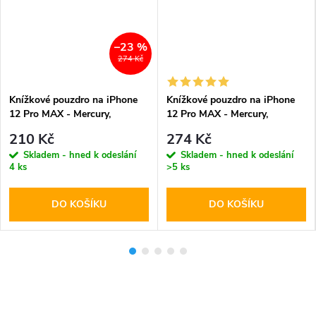
–23 %
274 Kč
Knížkové pouzdro na iPhone
Knížkové pouzdro na iPhone
12 Pro MAX - Mercury,
12 Pro MAX - Mercury,
Bluemoon Diary Brown
Bluemoon Diary Black
210 Kč
274 Kč
Skladem - hned k odeslání
Skladem - hned k odeslání
4 ks
>5 ks
DO KOŠÍKU
DO KOŠÍKU