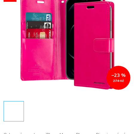
–23 %
274 Kč