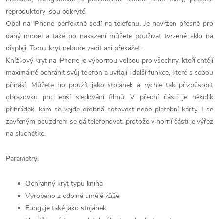
reproduktory jsou odkryté.
Obal na iPhone perfektně sedí na telefonu. Je navržen přesně pro
daný model a také po nasazení můžete používat tvrzené sklo na
displeji. Tomu kryt nebude vadit ani překážet.
Knížkový kryt na iPhone je výbornou volbou pro všechny, kteří chtějí
maximálně ochránit svůj telefon a uvítají i další funkce, které s sebou
přináší. Můžete ho použít jako stojánek a rychle tak přizpůsobit
obrazovku pro lepší sledování filmů. V přední části je několik
přihrádek, kam se vejde drobná hotovost nebo platební karty. I se
zavřeným pouzdrem se dá telefonovat, protože v horní části je výřez
na sluchátko.
Parametry:
Ochranný kryt typu kniha
Vyrobeno z odolné umělé kůže
Funguje také jako stojánek