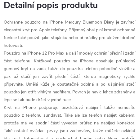
Detailní popis produktu
Ochranné pouzdro na iPhone Mercury Bluemoon Diary je zavírací
elegantní kryt pro Apple telefony. Příjemný obal plní kromě ochranné
funkce také použití jako stojánku nebo přihrádky pro uložení drobné
hotovosti.
Pouzdro na iPhone 12 Pro Max a další modely ochrání přední i zadní
část telefonu. Knížkové pouzdro na iPhone obsahuje průhledný
gumový kryt na záda, takže do pouzdra telefon pohodlně vložíte a
pak už stačí jen zavřít přední částí, kterou magneticky rychle
připevníte. Umělá kůže je dostatečně odolná a po ušpinění stačí
pouzdro jen otřít vlhkým hadříkem. Povrch je navíc lehce zdrsněný a
lépe se tak bude držet v jedné ruce.
Kryt na iPhone podporuje bezdrátové nabíjení, takže nemusíte
pouzdro z telefonu sundavat. Také ale lze telefon nabíjet kabelem,
protože má ve spodní části vyveden průřez na nabíjecí konektor.
Také ostatní ovládací prvky jsou zachovány, takže můžete ovládat
hlasitost, fotografovat a poslouchat hudbu nebo filmy, protože