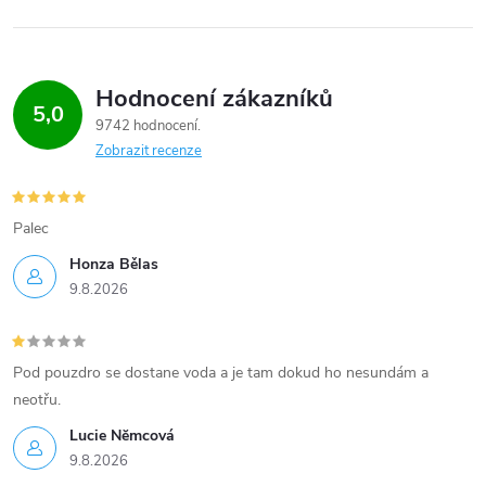
Hodnocení zákazníků
5,0
9742 hodnocení
Zobrazit recenze
Palec
Honza Bělas
9.8.2026
Pod pouzdro se dostane voda a je tam dokud ho nesundám a
neotřu.
Lucie Nĕmcová
9.8.2026