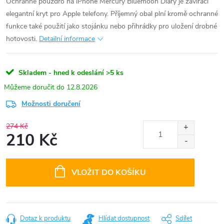
Ochranné pouzdro na iPhone Mercury Bluemoon Diary je zavírací
elegantní kryt pro Apple telefony. Příjemný obal plní kromě ochranné
funkce také použití jako stojánku nebo přihrádky pro uložení drobné
hotovosti.
Detailní informace
Skladem - hned k odeslání
>5 ks
12.8.2026
Možnosti doručení
274 Kč
210 Kč
Měrná
cena:
VLOŽIT DO KOŠÍKU
Dotaz k produktu
Hlídat dostupnost
Sdílet