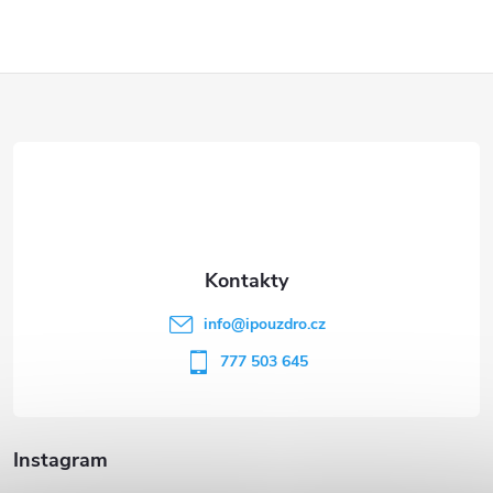
Z
á
p
a
t
info
@
ipouzdro.cz
í
777 503 645
Instagram