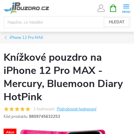
Přejít
NÁKUPNÍ
KOŠÍK
na
obsah
HLEDAT
iPhone 12 Pro MAX
Knížkové pouzdro na
iPhone 12 Pro MAX -
Mercury, Bluemoon Diary
HotPink
1 hodnocení
Podrobnosti hodnocení
Kód produktu:
8809745632253
Akce