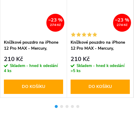
–23 %
–23 %
274 Kč
274 Kč
Knížkové pouzdro na iPhone
Knížkové pouzdro na iPhone
12 Pro MAX - Mercury,
12 Pro MAX - Mercury,
Bluemoon Diary Brown
Bluemoon Diary Black
210 Kč
210 Kč
Skladem - hned k odeslání
Skladem - hned k odeslání
4 ks
>5 ks
DO KOŠÍKU
DO KOŠÍKU