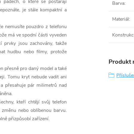
i pádech, o které se postarají
Barva
:
epoznáte, je stále kompaktní a
Materiál
:
že nemusíte pouzdro z telefonu
otože má ve spodní části vyveden
Konstrukc
cí prvky jsou zachovány, takže
chat hudbu nebo filmy, protože
Produkt n
žen přesně pro daný model a také
Přísluše
eji. Tomu kryt nebude vadit ani
 a přesahuje pár milimetrů nad
áněna.
hny, kteří chtějí svůj telefon
di změnu nebo oblíbenou barvu.
plně přizpůsobí zařízení.