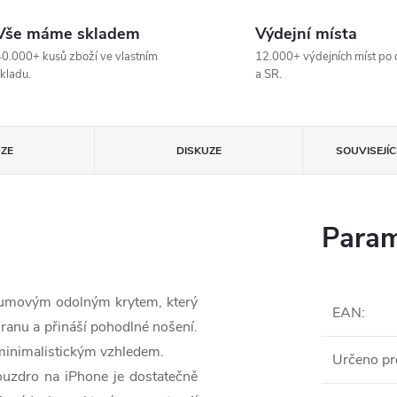
Vše máme skladem
Výdejní místa
0.000+ kusů zboží ve vlastním
12.000+ výdejních míst po 
kladu.
a SR.
ZE
DISKUZE
SOUVISEJÍ
Param
 gumovým odolným krytem, který
EAN
:
hranu a přináší pohodlné nošení.
 minimalistickým vzhledem.
Určeno pr
ouzdro na iPhone je dostatečně