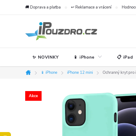
Přejít
🚚 Doprava a platba
↩️ Reklamace a vrácení
Hodnoc
na
obsah
✨ NOVINKY
📱 iPhone
📋 iPad
📱 iPhone
iPhone 12 mini
Ochranný kryt pro 
Domů
Akce