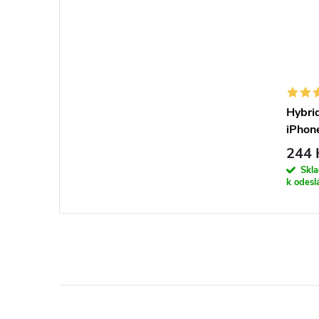
Hybrid
iPhone
244 
Skl
k odesl