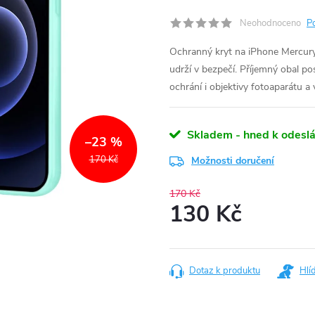
Neohodnoceno
P
Ochranný kryt na iPhone Mercury
udrží v bezpečí. Příjemný obal p
ochrání i objektivy fotoaparátu a
Skladem - hned k odeslá
–23 %
170 Kč
Možnosti doručení
170 Kč
130 Kč
Měrná
cena:
Dotaz k produktu
Hlí