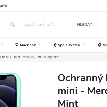
ení obchodu
📃 Obchodní podmínky
🔒 Ochrana os. údajů
📞 Ko
HLEDAT
💻 MacBook
⌚ Apple Watch
🎧 Ai
iPhone 12 mini - Mercury, Soft Feeling Mint
Ochranný 
mini - Mer
Mint