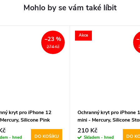
Akce
–23 %
–
274 Kč
nný kryt pro iPhone 12
Ochranný kryt pro iPhone 
 Mercury, Silicone Pink
mini - Mercury, Silicone St
Kč
210 Kč
DO KOŠÍKU
DO KO
adem - hned
Skladem - hned