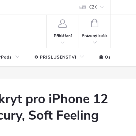
ntakt
💼 Pro firmy
CZK
NÁKUPNÍ
KOŠÍK
Prázdný košík
Přihlášení
rPods
⚙️ PŘÍSLUŠENSTVÍ
🤖 Ostatní značk
kryt pro iPhone 12
cury, Soft Feeling