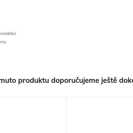
konektor
fonu
muto produktu doporučujeme ještě dok