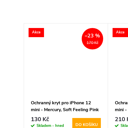
Akce
Akce
–23 %
170 Kč
12 mini
Ochranný kryt pro iPhone 12
Ochra
afe
mini - Mercury, Soft Feeling Pink
mini -
Sand
130 Kč
210 
KOŠÍKU
DO KOŠÍKU
Skladem - hned
Skl