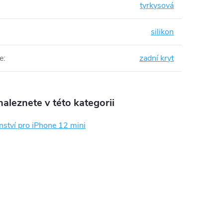
tyrkysová
silikon
e
:
zadní kryt
aleznete v této kategorii
nství pro iPhone 12 mini