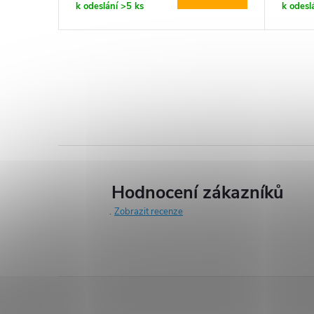
k odeslání
>5 ks
k odesl
Hodnocení zákazníků
Zobrazit recenze
Z