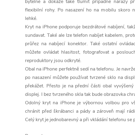
bytelné a dokáže také tlumit případné nárazy př
flexibilní rohy. Po nasazení ho na mobilu skoro n
lehké.
Kryt na iPhone podporuje bezdrátové nabíjení, tak
sundavat. Také ale lze telefon nabíjet kabelem, pr
průřez na nabíjecí konektor. Také ostatní ovláda
můžete ovládat hlasitost, fotografovat a poslou
reproduktory jsou odkryté.
Obal na iPhone perfektně sedí na telefonu. Je navr
po nasazení můžete používat tvrzené sklo na displ
překážet. Přesto je na přední části obal vyvýšený
displej. I bez tvrzeného skla tak bude obrazovka chr
Odolný kryt na iPhone je výbornou volbou pro všec
chránit před škrábanci a pády a zároveň mají rá
Celý kryt je jednobarevný a při vkládání telefonu se 