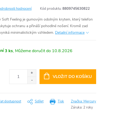
odrobnosti hodnocení
Kód produktu:
8809745630822
 Soft Feeling je gumovým odolným krytem, který telefon
oskytuje ochranu a přináší pohodlné nošení. Kromě zad
 vyniká minimalistickým vzhledem.
Detailní informace
ní
3 ks
10.8.2026
VLOŽIT DO KOŠÍKU
dat dostupnost
Sdílet
Tisk
Značka:
Mercury
Záruka
:
2 roky