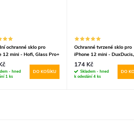
ní ochranné sklo pro
Ochranné tvrzené sklo pro
 12 mini - Hofi, Glass Pro+
iPhone 12 mini - DuxDucis, 
Glass Black
Kč
174 Kč
adem - hned
Skladem - hned
DO KOŠÍKU
DO KO
ání
1 ks
k odeslání
4 ks