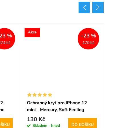
Akce
Akce
23 %
–23 %
274 Kč
170 Kč
12
Ochranný kryt pro iPhone 12
Ochrann
one
mini - Mercury, Soft Feeling
mini - M
Midnight Blue
130 Kč
210 K
ŠÍKU
DO KOŠÍKU
Skladem - hned
Sklad