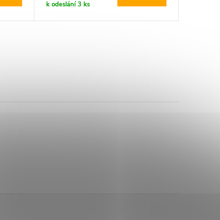
k odeslání
3 ks
k odeslán