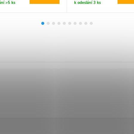
ání
>5 ks
k odeslání
3 ks