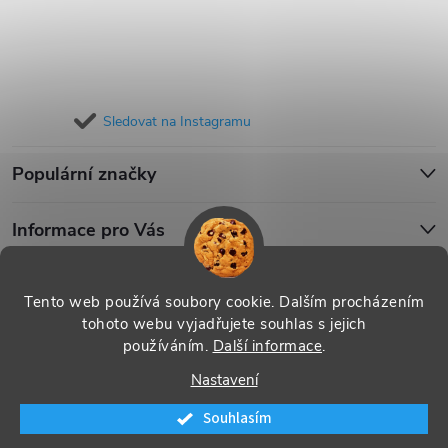
Sledovat na Instagramu
Populární značky
Informace pro Vás
Blog
Tento web používá soubory cookie. Dalším procházením
tohoto webu vyjadřujete souhlas s jejich
používáním.
Další informace
.
Copyright 2026
iPouzdro.cz
. Všechna práva vyhrazena.
Upravit
Nastavení
nastavení cookies
Souhlasím
Vytvořil Shoptet