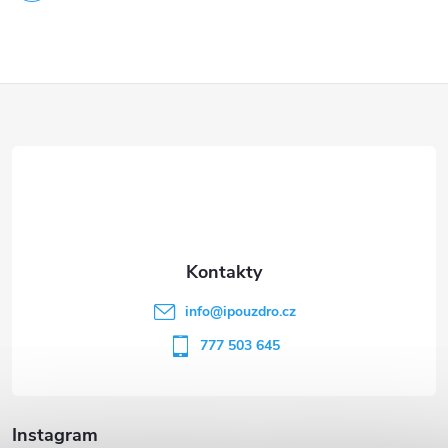
Z
á
p
a
t
info
@
ipouzdro.cz
í
777 503 645
Instagram