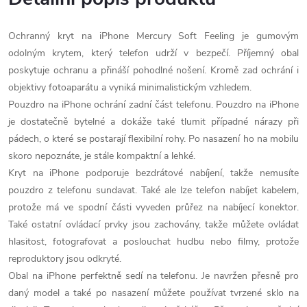
Ochranný kryt na iPhone Mercury Soft Feeling je gumovým
odolným krytem, který telefon udrží v bezpečí. Příjemný obal
poskytuje ochranu a přináší pohodlné nošení. Kromě zad ochrání i
objektivy fotoaparátu a vyniká minimalistickým vzhledem.
Pouzdro na iPhone ochrání zadní část telefonu. Pouzdro na iPhone
je dostatečně bytelné a dokáže také tlumit případné nárazy při
pádech, o které se postarají flexibilní rohy. Po nasazení ho na mobilu
skoro nepoznáte, je stále kompaktní a lehké.
Kryt na iPhone podporuje bezdrátové nabíjení, takže nemusíte
pouzdro z telefonu sundavat. Také ale lze telefon nabíjet kabelem,
protože má ve spodní části vyveden průřez na nabíjecí konektor.
Také ostatní ovládací prvky jsou zachovány, takže můžete ovládat
hlasitost, fotografovat a poslouchat hudbu nebo filmy, protože
reproduktory jsou odkryté.
Obal na iPhone perfektně sedí na telefonu. Je navržen přesně pro
daný model a také po nasazení můžete používat tvrzené sklo na