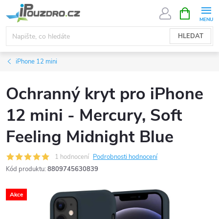
Přejít
NÁKUPNÍ
KOŠÍK
na
obsah
HLEDAT
iPhone 12 mini
Ochranný kryt pro iPhone
12 mini - Mercury, Soft
Feeling Midnight Blue
1 hodnocení
Podrobnosti hodnocení
Kód produktu:
8809745630839
Akce