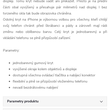
displeji. Tomu kryt nebude vadit ani překážet. Přesto je na přední
části obal vyvýšený a přesahuje pár milimetrů nad displej. I bez
tvrzeného skla tak bude obrazovka chráněna.
Odolný kryt na iPhone je výbornou volbou pro všechny, kteří chtějí
svůj telefon chránit před škrábanci a pády a zároveň mají rádi
změnu nebo oblíbenou barvu. Celý kryt je jednobarevný a při
vkládání telefonu se plně přizpůsobí zařízení.
Parametry:
jednobarevný gumový kryt
vyvýšené okraje kolem objektivů a displeje
dostupná všechna ovládací tlačítka a nabíjecí konektor
flexibilní a plně se přizpůsobí vloženému telefonu
nevadí bezdrátovému nabíjení
Parametry produktu