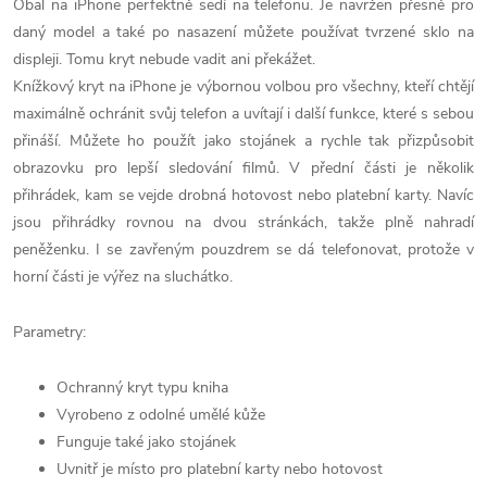
Obal na iPhone perfektně sedí na telefonu. Je navržen přesně pro
daný model a také po nasazení můžete používat tvrzené sklo na
displeji. Tomu kryt nebude vadit ani překážet.
Knížkový kryt na iPhone je výbornou volbou pro všechny, kteří chtějí
maximálně ochránit svůj telefon a uvítají i další funkce, které s sebou
přináší. Můžete ho použít jako stojánek a rychle tak přizpůsobit
obrazovku pro lepší sledování filmů. V přední části je několik
přihrádek, kam se vejde drobná hotovost nebo platební karty. Navíc
jsou přihrádky rovnou na dvou stránkách, takže plně nahradí
peněženku. I se zavřeným pouzdrem se dá telefonovat, protože v
horní části je výřez na sluchátko.
Parametry:
Ochranný kryt typu kniha
Vyrobeno z odolné umělé kůže
Funguje také jako stojánek
Uvnitř je místo pro platební karty nebo hotovost