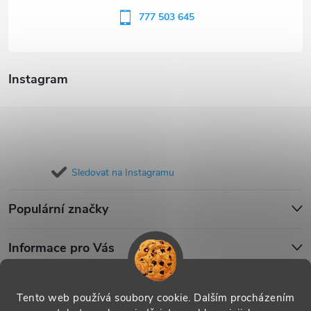
í
777 503 645
Instagram
Sledovat na Instagramu
Populární značky
Informace pro Vás
Blog
Tento web používá soubory cookie. Dalším procházením