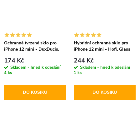
Ochranné tvrzené sklo pro
Hybridní ochranné sklo pro
iPhone 12 mini - DuxDucis,
iPhone 12 mini - Hofi, Glass
Full Glass Black
Pro+
174 Kč
244 Kč
Skladem - hned k odeslání
Skladem - hned k odeslání
4 ks
1 ks
DO KOŠÍKU
DO KOŠÍKU