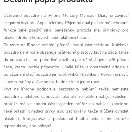
Ochranné pouzdro na iPhone Mercury Mansoor Diary je zavírací
elegantní kryt pro Apple telefony. Příjemný obal plní kromě ochranné
funkce také použití jako peněženky, protože má přihrádky pro
uložení drobné hotovosti nebo platebních karet.
Pouzdro na iPhone ochrání přední i zadní část telefonu. Knížkové
pouzdro na iPhone obsahuje průhledný plastový kryt na záda, takže
do pouzdra telefon pohodlně vložíte a pak už stačí jen zavřít přední
částí, kterou rychle připevníte. Umělá kůže je dostatečně odolná a
po ušpinění stačí pouzdro jen otřít vlhkým hadříkem. Povrch je navíc
lehce zdrsněný a lépe se tak bude držet v jedné ruce.
Kryt na iPhone podporuje bezdrátové nabíjení, takže nemusíte
pouzdro z telefonu sundavat. Také ale lze telefon nabíjet kabelem,
protože má ve spodní části vyveden průřez na nabíjecí konektor.
Také ostatní ovládací prvky jsou zachovány, takže můžete ovládat
hlasitost, fotografovat a poslouchat hudbu nebo filmy, protože
reproduktory jsou odkryté.