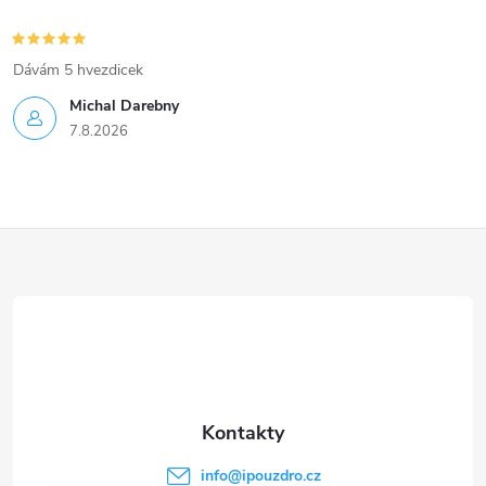
Dávám 5 hvezdicek
Michal Darebny
7.8.2026
Z
á
p
a
t
info
@
ipouzdro.cz