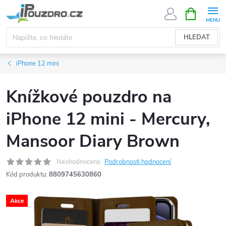
Přejít
NÁKUPNÍ
KOŠÍK
na
obsah
HLEDAT
iPhone 12 mini
Knížkové pouzdro na
iPhone 12 mini - Mercury,
Mansoor Diary Brown
Neohodnoceno
Podrobnosti hodnocení
Kód produktu:
8809745630860
Akce