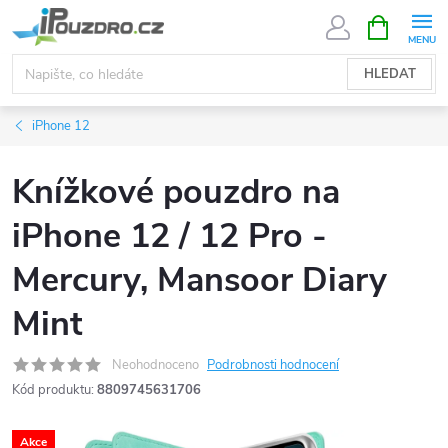
Přejít
NÁKUPNÍ
KOŠÍK
na
obsah
HLEDAT
iPhone 12
Knížkové pouzdro na
iPhone 12 / 12 Pro -
Mercury, Mansoor Diary
Mint
Neohodnoceno
Podrobnosti hodnocení
Kód produktu:
8809745631706
Akce