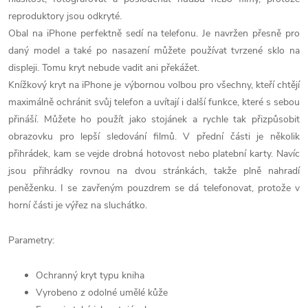
reproduktory jsou odkryté.
Obal na iPhone perfektně sedí na telefonu. Je navržen přesně pro
daný model a také po nasazení můžete používat tvrzené sklo na
displeji. Tomu kryt nebude vadit ani překážet.
Knížkový kryt na iPhone je výbornou volbou pro všechny, kteří chtějí
maximálně ochránit svůj telefon a uvítají i další funkce, které s sebou
přináší. Můžete ho použít jako stojánek a rychle tak přizpůsobit
obrazovku pro lepší sledování filmů. V přední části je několik
přihrádek, kam se vejde drobná hotovost nebo platební karty. Navíc
jsou přihrádky rovnou na dvou stránkách, takže plně nahradí
peněženku. I se zavřeným pouzdrem se dá telefonovat, protože v
horní části je výřez na sluchátko.
Parametry:
Ochranný kryt typu kniha
Vyrobeno z odolné umělé kůže