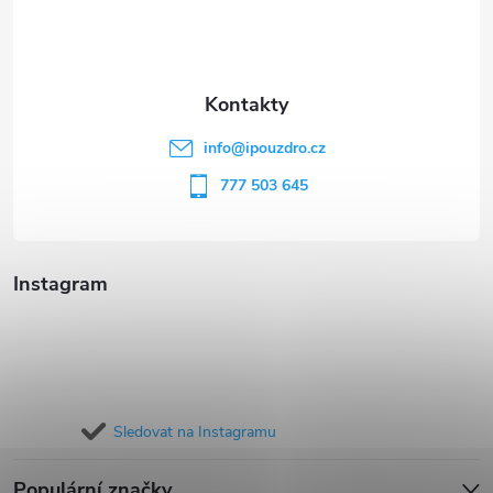
p
a
t
info
@
ipouzdro.cz
í
777 503 645
Instagram
Sledovat na Instagramu
Populární značky