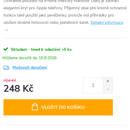
Ochranné pouzdro na iPhone Mercury Mansoor Diary je zavírací
elegantní kryt pro Apple telefony. Příjemný obal plní kromě ochranné
funkce také použití jako peněženky, protože má přihrádky pro
uložení drobné hotovosti nebo platebních karet.
Detailní informace
Skladem - hned k odeslání
>5 ks
10.8.2026
Možnosti doručení
324 Kč
248 Kč
Měrná
cena:
VLOŽIT DO KOŠÍKU