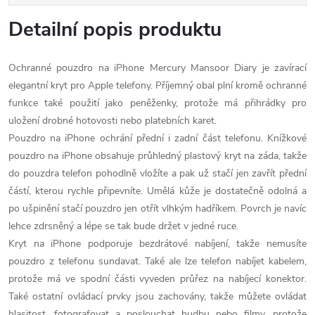
Detailní popis produktu
Ochranné pouzdro na iPhone Mercury Mansoor Diary je zavírací
elegantní kryt pro Apple telefony. Příjemný obal plní kromě ochranné
funkce také použití jako peněženky, protože má přihrádky pro
uložení drobné hotovosti nebo platebních karet.
Pouzdro na iPhone ochrání přední i zadní část telefonu. Knížkové
pouzdro na iPhone obsahuje průhledný plastový kryt na záda, takže
do pouzdra telefon pohodlně vložíte a pak už stačí jen zavřít přední
částí, kterou rychle připevníte. Umělá kůže je dostatečně odolná a
po ušpinění stačí pouzdro jen otřít vlhkým hadříkem. Povrch je navíc
lehce zdrsněný a lépe se tak bude držet v jedné ruce.
Kryt na iPhone podporuje bezdrátové nabíjení, takže nemusíte
pouzdro z telefonu sundavat. Také ale lze telefon nabíjet kabelem,
protože má ve spodní části vyveden průřez na nabíjecí konektor.
Také ostatní ovládací prvky jsou zachovány, takže můžete ovládat
hlasitost, fotografovat a poslouchat hudbu nebo filmy, protože