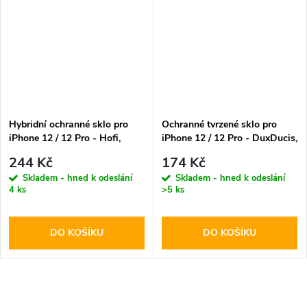
Hybridní ochranné sklo pro
Ochranné tvrzené sklo pro
iPhone 12 / 12 Pro - Hofi,
iPhone 12 / 12 Pro - DuxDucis,
Glass Pro+
Full Glass Black
244 Kč
174 Kč
Skladem - hned k odeslání
Skladem - hned k odeslání
4 ks
>5 ks
DO KOŠÍKU
DO KOŠÍKU