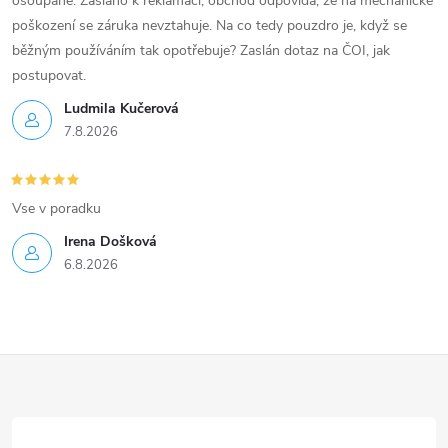
ošoupané. Zasláno k reklamaci, obchod odpovídá, že na mechanické
poškození se záruka nevztahuje. Na co tedy pouzdro je, když se
běžným používáním tak opotřebuje? Zaslán dotaz na ČOI, jak
postupovat.
Ludmila Kučerová
7.8.2026
Vse v poradku
Irena Došková
6.8.2026
Z
á