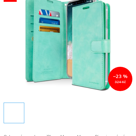
–23 %
324 Kč