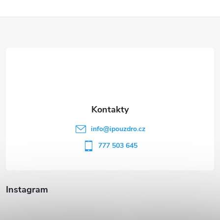
Z
á
p
a
t
info
@
ipouzdro.cz
í
777 503 645
Instagram