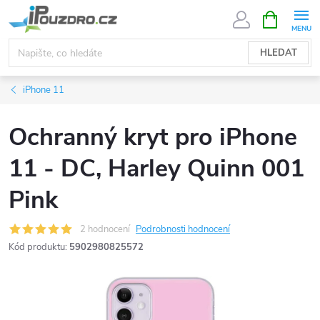
Přejít
NÁKUPNÍ
KOŠÍK
na
obsah
HLEDAT
iPhone 11
Ochranný kryt pro iPhone
11 - DC, Harley Quinn 001
Pink
2 hodnocení
Podrobnosti hodnocení
Kód produktu:
5902980825572