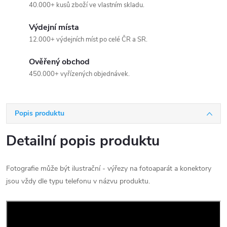
40.000+ kusů zboží ve vlastním skladu.
Výdejní místa
12.000+ výdejních míst po celé ČR a SR.
Ověřený obchod
450.000+ vyřízených objednávek.
Popis produktu
Detailní popis produktu
Fotografie může být ilustrační - výřezy na fotoaparát a konektory
jsou vždy dle typu telefonu v názvu produktu.