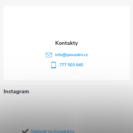
á
p
a
t
info
@
ipouzdro.cz
í
777 503 645
Instagram
Sledovat na Instagramu