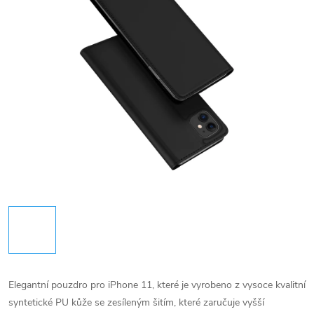
Elegantní pouzdro pro iPhone 11, které je vyrobeno z vysoce kvalitní
syntetické PU kůže se zesíleným šitím, které zaručuje vyšší