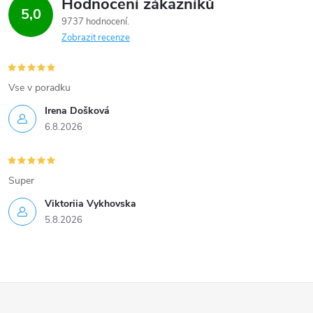
Hodnocení zákazníků
5,0
9737 hodnocení
Zobrazit recenze
Vse v poradku
Irena Došková
6.8.2026
Super
Viktoriia Vykhovska
5.8.2026
Z