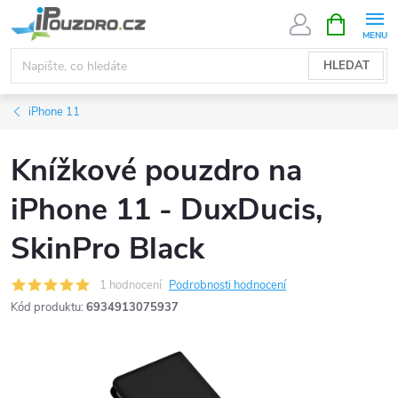
Přejít
NÁKUPNÍ
KOŠÍK
na
obsah
HLEDAT
iPhone 11
Knížkové pouzdro na
iPhone 11 - DuxDucis,
SkinPro Black
1 hodnocení
Podrobnosti hodnocení
Kód produktu:
6934913075937