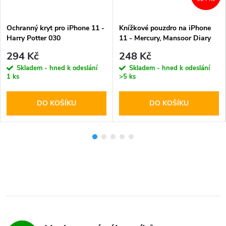
Ochranný kryt pro iPhone 11 -
Knížkové pouzdro na iPhone
Harry Potter 030
11 - Mercury, Mansoor Diary
Gold
294 Kč
248 Kč
Skladem - hned k odeslání
Skladem - hned k odeslání
1 ks
>5 ks
DO KOŠÍKU
DO KOŠÍKU