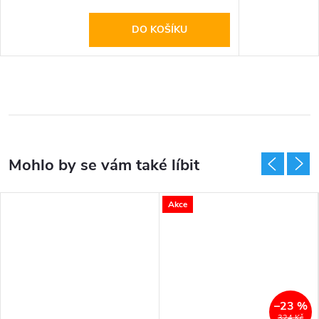
DO KOŠÍKU
Akce
–23 %
324 Kč