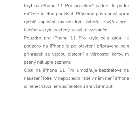
Kryt na iPhone 11 Pro perfektně padne. Je podob
můžete telefon používat. Příjemná povrchová úprav
rychlé zapínání vás nezdrží. Nahoře je výřez pro 
telefon v krytu zavřený, uslyšíte vyzvánění.
Pouzdro pro iPhone 11 Pro kryje celá záda i př
pouzdro na iPhone je po otevření připraveno poj
přihrádek se vejdou platební a věrnostní karty, 
psaný nákupní seznam.
Obal na iPhone 11 Pro umožňuje bezdrátové nabíj
nasazení fólie. V neposlední řadě v něm není iPhone 
si nenechavci nemusí telefonu ani všimnout.