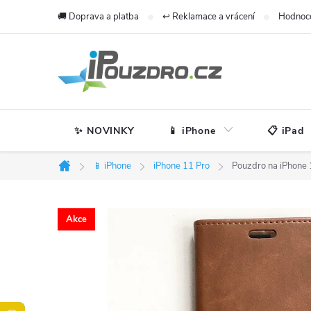
Přejít
🚚 Doprava a platba
↩️ Reklamace a vrácení
Hodnoc
na
obsah
✨ NOVINKY
📱 iPhone
📋 iPad
📱 iPhone
iPhone 11 Pro
Pouzdro na iPhone
Domů
Akce