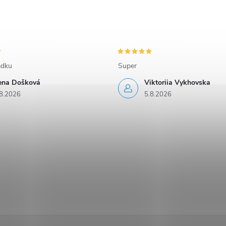
adku
Super
rena Došková
Viktoriia Vykhovska
8.2026
5.8.2026