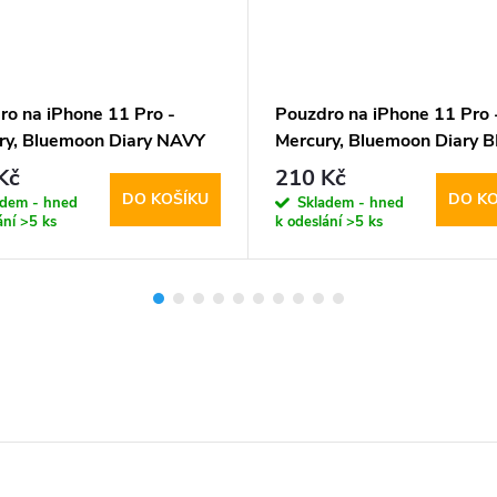
ro na iPhone 11 Pro -
Pouzdro na iPhone 11 Pro 
ry, Bluemoon Diary NAVY
Mercury, Bluemoon Diary 
Kč
210 Kč
DO KOŠÍKU
DO KO
adem - hned
Skladem - hned
ání
>5 ks
k odeslání
>5 ks