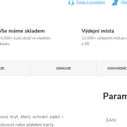
Dotaz k produktu
Hlí
Vše máme skladem
Výdejní místa
0.000+ kusů zboží ve vlastním
12.000+ výdejních míst po 
kladu.
a SR.
ZE
DISKUZE
SOUVISEJÍ
Param
vý kryt, který ochrání zadní i
EAN
:
otovost nebo platební karty.