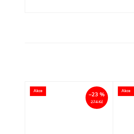
Akce
Akce
–10 %
–23 %
799 Kč
274 Kč