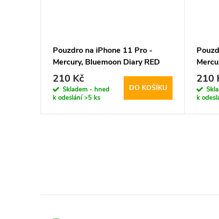
e 11 Pro
Pouzdro na iPhone 11 Pro -
Pouzd
angle
Mercury, Bluemoon Diary RED
Mercu
210 Kč
210 
KOŠÍKU
DO KOŠÍKU
Skladem - hned
Skl
k odeslání
>5 ks
k odesl