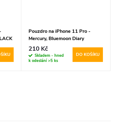
-
Pouzdro na iPhone 11 Pro -
Pouzdro
BLACK
Mercury, Bluemoon Diary
Mercury
HOTPINK
210 Kč
210 K
ŠÍKU
DO KOŠÍKU
Skladem - hned
Sklad
k odeslání
>5 ks
k odeslán