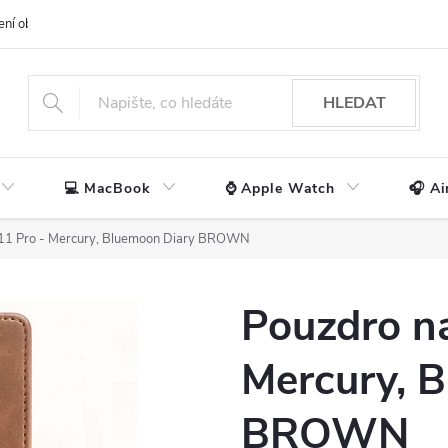
ení obchodu
📃 Obchodní podmínky
🔒 Ochrana os. údajů
📞 Ko
HLEDAT
💻 MacBook
⌚ Apple Watch
🎧 Ai
 11 Pro - Mercury, Bluemoon Diary BROWN
Pouzdro na
Mercury, 
BROWN