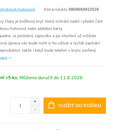
odrobnosti hodnocení
Kód produktu:
8809684922026
Diary je knížkový kryt, který ochrání zadní i přední část
obnou hotovost nebo platební karty.
 padne. Je podobný zápisníku a po otevření už můžete
ová úprava vás bude nutit si ho užívat a rychlé zapínání
reproduktor, takže i když bude telefon v krytu zavřený,
mace
ní
>5 ks
11.8.2026
VLOŽIT DO KOŠÍKU