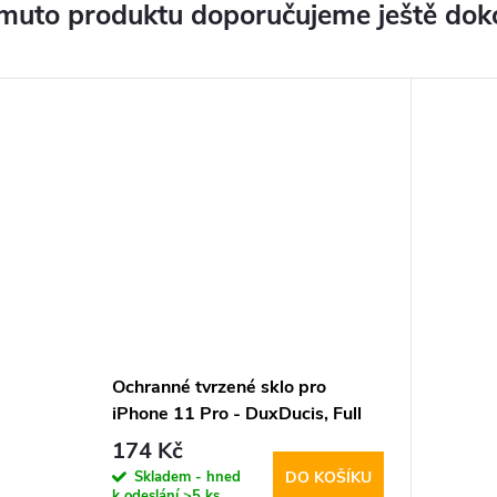
muto produktu doporučujeme ještě dok
Ochranné tvrzené sklo pro
iPhone 11 Pro - DuxDucis, Full
Glass Black
174 Kč
Skladem - hned
DO KOŠÍKU
k odeslání
>5 ks