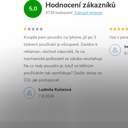
Hodnocení zákazníků
5,0
9738 hodnocení
Zobrazit recenze
Koupila jsem pouzdro na Iphone, již po 3
Vse v por
týdnech používání je ošoupané. Zasláno k
I
reklamaci, obchod odpovídá, že na
6.
mechanické poškození se záruka nevztahuje.
Na co tedy pouzdro je, když se běžným
používáním tak opotřebuje? Zaslán dotaz na
ČOI, jak postupovat.
Ludmila Kučerová
7.8.2026