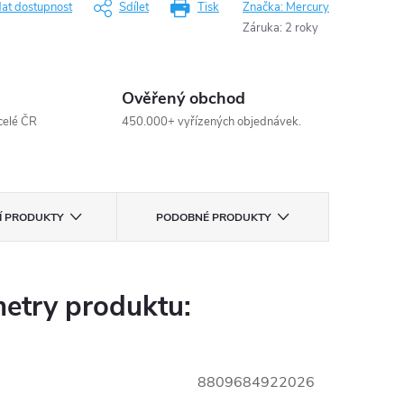
dat dostupnost
Sdílet
Tisk
Značka:
Mercury
Záruka
:
2 roky
Ověřený obchod
celé ČR
450.000+ vyřízených objednávek.
CÍ PRODUKTY
PODOBNÉ PRODUKTY
etry produktu:
8809684922026