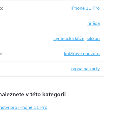
o
:
iPhone 11 Pro
hnědá
syntetická kůže
,
silikon
e
:
knížkové pouzdro
kapsa na karty
aleznete v této kategorii
nství pro iPhone 11 Pro