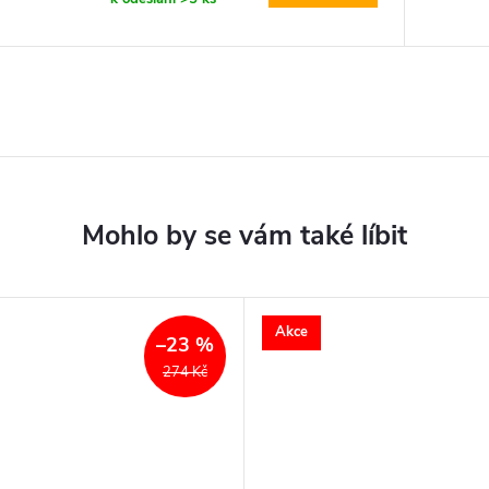
Akce
–23 %
274 Kč