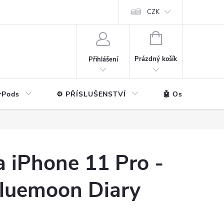
ntakt
💼 Pro firmy
CZK
NÁKUPNÍ
KOŠÍK
Prázdný košík
Přihlášení
rPods
⚙️ PŘÍSLUŠENSTVÍ
🤖 Ostatní značk
 iPhone 11 Pro -
Bluemoon Diary