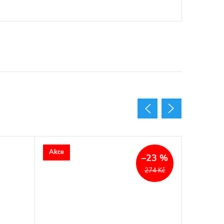
Akce
Akce
–23 %
274 Kč