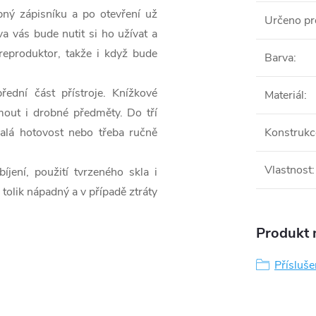
ný zápisníku a po otevření už
Určeno pr
a vás bude nutit si ho užívat a
reproduktor, takže i když bude
Barva
:
ední část přístroje. Knížkové
Materiál
:
mout i drobné předměty. Do tří
malá hotovost nebo třeba ručně
Konstrukc
Vlastnost
:
ení, použití tvrzeného skla i
tolik nápadný a v případě ztráty
Produkt n
Přísluše