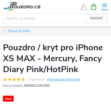
Přejít
NÁKUPNÍ
KOŠÍK
na
obsah
HLEDAT
iPhone XS MAX
Pouzdro / kryt pro iPhone
XS MAX - Mercury, Fancy
Diary Pink/HotPink
1 hodnocení
Podrobnosti hodnocení
Kód produktu:
8809621291895
Akce