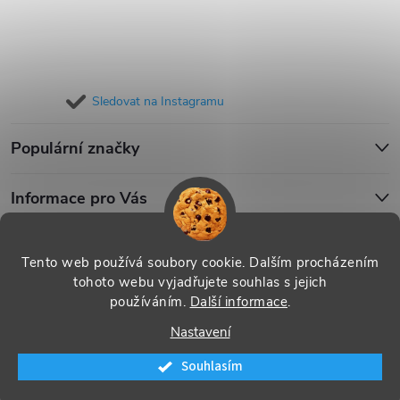
Sledovat na Instagramu
Populární značky
Informace pro Vás
Blog
Tento web používá soubory cookie. Dalším procházením
tohoto webu vyjadřujete souhlas s jejich
používáním.
Další informace
.
Copyright 2026
iPouzdro.cz
. Všechna práva vyhrazena.
Upravit
Nastavení
nastavení cookies
Souhlasím
Vytvořil Shoptet