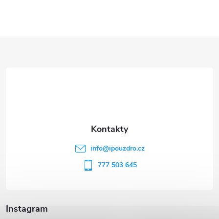
Z
á
p
a
t
info
@
ipouzdro.cz
í
777 503 645
Instagram