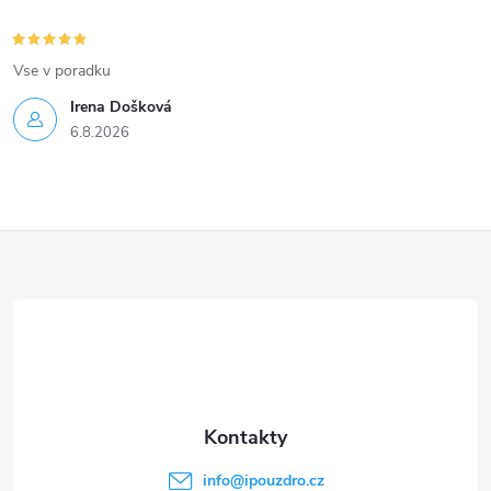
Vse v poradku
Irena Došková
6.8.2026
Z
á
p
a
t
info
@
ipouzdro.cz