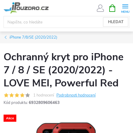
Přejít
NÁKUPNÍ
KOŠÍK
na
obsah
HLEDAT
iPhone 7/8/SE (2020/2022)
Ochranný kryt pro iPhone
7 / 8 / SE (2020/2022) -
LOVE MEI, Powerful Red
1 hodnocení
Podrobnosti hodnocení
Kód produktu:
6932809606463
Akce