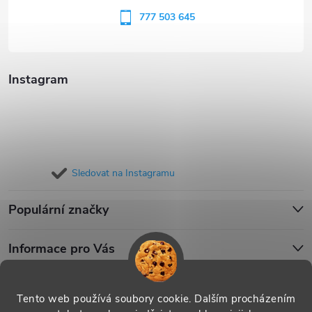
í
777 503 645
Instagram
Sledovat na Instagramu
Populární značky
Informace pro Vás
Blog
Tento web používá soubory cookie. Dalším procházením