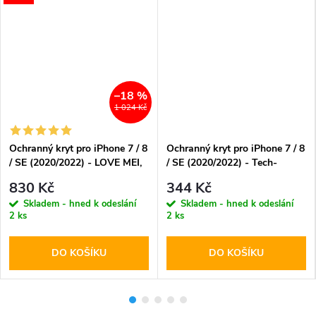
–18 %
1 024 Kč
Ochranný kryt pro iPhone 7 / 8
Ochranný kryt pro iPhone 7 / 8
/ SE (2020/2022) - LOVE MEI,
/ SE (2020/2022) - Tech-
Powerful Green
Protect, Magmat MagSafe
830 Kč
344 Kč
Clear
Skladem - hned k odeslání
Skladem - hned k odeslání
2 ks
2 ks
DO KOŠÍKU
DO KOŠÍKU