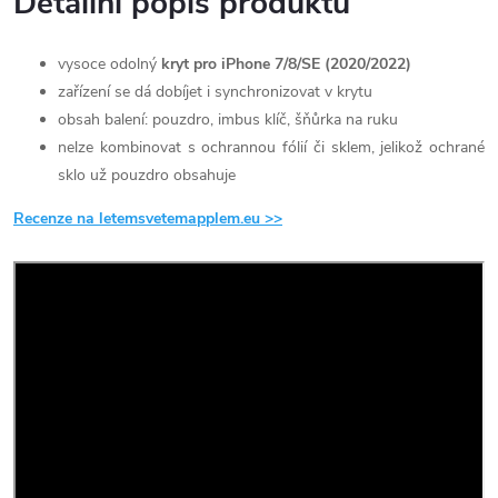
Detailní popis produktu
vysoce odolný
kryt pro iPhone 7/8/SE (2020/2022)
zařízení se dá dobíjet i synchronizovat v krytu
obsah balení: pouzdro, imbus klíč, šňůrka na ruku
nelze kombinovat s ochrannou fólií či sklem, jelikož ochrané
sklo už pouzdro obsahuje
Recenze na letemsvetemapplem.eu >>