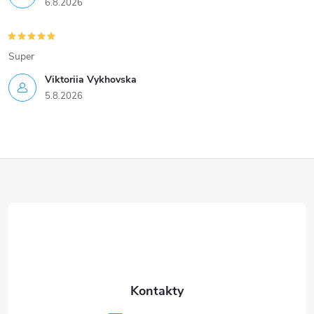
6.8.2026
Super
Viktoriia Vykhovska
5.8.2026
Z
á
p
a