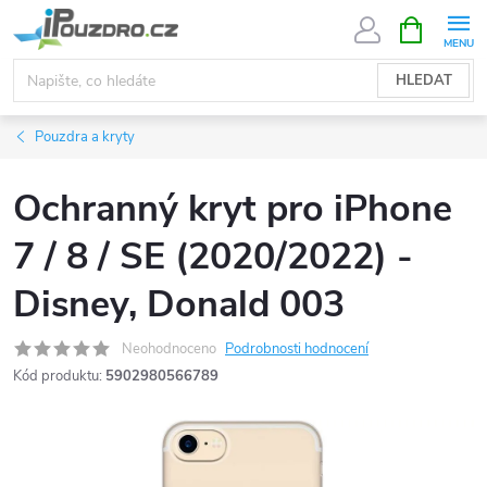
Přejít
NÁKUPNÍ
KOŠÍK
na
obsah
HLEDAT
Pouzdra a kryty
Ochranný kryt pro iPhone
7 / 8 / SE (2020/2022) -
Disney, Donald 003
Neohodnoceno
Podrobnosti hodnocení
Kód produktu:
5902980566789