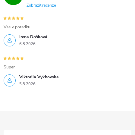
Zobrazit recenze
Vse v poradku
Irena Došková
6.8.2026
Super
Viktoriia Vykhovska
5.8.2026
Z
á