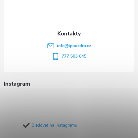
p
a
t
info
@
ipouzdro.cz
í
777 503 645
Instagram
Sledovat na Instagramu