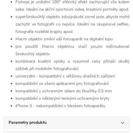
Fisheye je unikátní 180° sférický efekt zachycující vše kolem
sebe. Ideální na akční sportovní videa, kreativní portréty apod.
superširokoúhlý objektiv zdvojnásobí zorné pole, abyste mohli
zachytit ve fotografii co nejvíce. Ideální na skupinové selfies,
fotografie rozlehlé krajiny apod.
Macro objektiv změní váš fotoaparát na digitalní lupu
pro použití Macro objektivu stačí pouze odšroubovat
širokoúhlý objektiv
kombinace kvalitní optiky a rozumné ceny přináší skvělý
zážitek při mobilním fotografování
univerzální - kompatibilní s většinou dnešních zařízení
kompatibilní se všemi aplikacemi pro fotografování
kompatibilní s ochranným sklem do tloušťky 0,5 mm
kompatibilní s některými tenkými ochrannými kryty
iPhone X - nekompatibilní s bleskem fotoaparátu
Parametry produktu