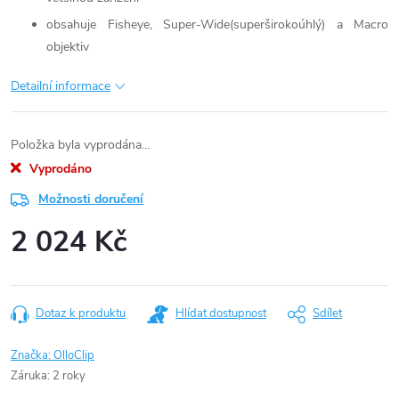
obsahuje Fisheye, Super-Wide(superširokoúhlý) a Macro
objektiv
Detailní informace
Položka byla vyprodána…
Vyprodáno
Možnosti doručení
2 024 Kč
Měrná
cena:
Dotaz k produktu
Hlídat dostupnost
Sdílet
Značka:
OlloClip
Záruka
:
2 roky