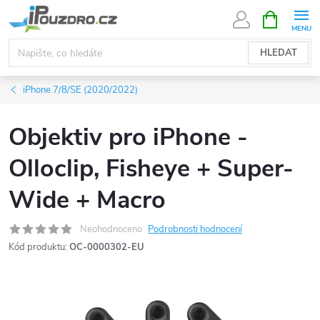
Přejít
NÁKUPNÍ
KOŠÍK
na
obsah
HLEDAT
iPhone 7/8/SE (2020/2022)
Objektiv pro iPhone -
Olloclip, Fisheye + Super-
Wide + Macro
Neohodnoceno
Podrobnosti hodnocení
Kód produktu:
OC-0000302-EU