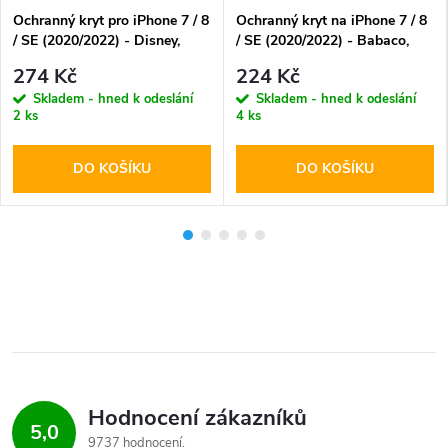
Ochranný kryt pro iPhone 7 / 8
Ochranný kryt na iPhone 7 / 8
/ SE (2020/2022) - Disney,
/ SE (2020/2022) - Babaco,
Ursula 001
Teddy Censored 001
274 Kč
224 Kč
Skladem - hned k odeslání
Skladem - hned k odeslání
2 ks
4 ks
DO KOŠÍKU
DO KOŠÍKU
Hodnocení zákazníků
5,0
9737 hodnocení