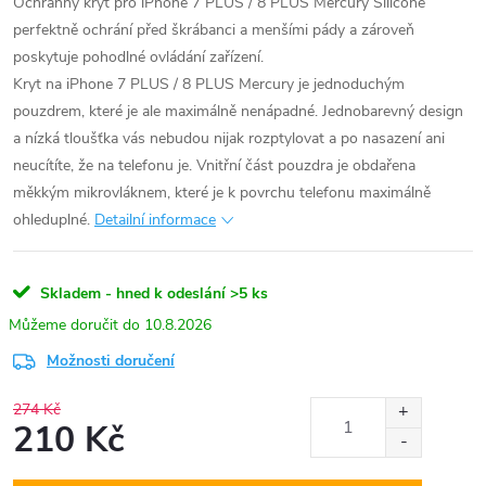
Ochranný kryt pro iPhone 7 PLUS / 8 PLUS Mercury Silicone
perfektně ochrání před škrábanci a menšími pády a zároveň
poskytuje pohodlné ovládání zařízení.
Kryt na iPhone 7 PLUS / 8 PLUS Mercury je jednoduchým
pouzdrem, které je ale maximálně nenápadné. Jednobarevný design
a nízká tloušťka vás nebudou nijak rozptylovat a po nasazení ani
neucítíte, že na telefonu je. Vnitřní část pouzdra je obdařena
měkkým mikrovláknem, které je k povrchu telefonu maximálně
ohleduplné.
Detailní informace
Skladem - hned k odeslání
>5 ks
10.8.2026
Možnosti doručení
274 Kč
210 Kč
Měrná