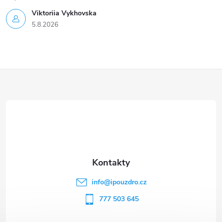
Viktoriia Vykhovska
5.8.2026
Z
á
p
a
t
info
@
ipouzdro.cz
í
777 503 645