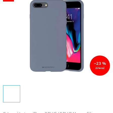
–23 %
274 Kč