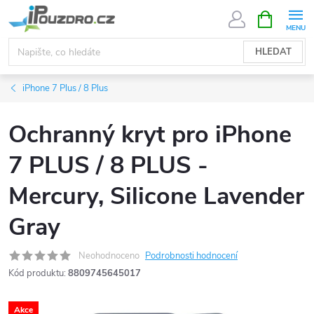
Přejít
NÁKUPNÍ
KOŠÍK
na
obsah
HLEDAT
iPhone 7 Plus / 8 Plus
Ochranný kryt pro iPhone
7 PLUS / 8 PLUS -
Mercury, Silicone Lavender
Gray
Neohodnoceno
Podrobnosti hodnocení
Kód produktu:
8809745645017
Akce