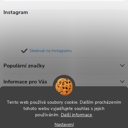
Instagram
Sledovat na Instagramu
Populární značky
Informace pro Vás
Blog
Tento web používá soubory cookie. Dalším procházením
tohoto webu vyjadřujete souhlas s jejich
používáním.
Další informace
.
Copyright 2026
iPouzdro.cz
. Všechna práva vyhrazena.
Upravit
Nastavení
nastavení cookies