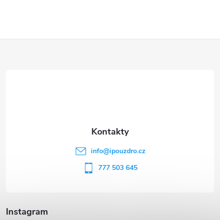
Z
á
p
a
t
info
@
ipouzdro.cz
í
777 503 645
Instagram