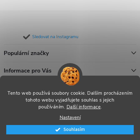
Sledovat na Instagramu
Populární značky
Informace pro Vás
Blog
Tento web používá soubory cookie. Dalším procházením
tohoto webu vyjadřujete souhlas s jejich
používáním.
Další informace
.
Copyright 2026
iPouzdro.cz
. Všechna práva vyhrazena.
Upravit
Nastavení
nastavení cookies
Souhlasím
Vytvořil Shoptet