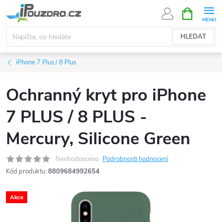
Přejít
NÁKUPNÍ
KOŠÍK
na
obsah
HLEDAT
iPhone 7 Plus / 8 Plus
Ochranný kryt pro iPhone
7 PLUS / 8 PLUS -
Mercury, Silicone Green
Neohodnoceno
Podrobnosti hodnocení
Kód produktu:
8809684992654
Akce