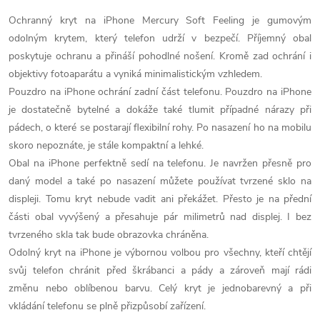
Ochranný kryt na iPhone Mercury Soft Feeling je gumovým
odolným krytem, který telefon udrží v bezpečí. Příjemný obal
poskytuje ochranu a přináší pohodlné nošení. Kromě zad ochrání i
objektivy fotoaparátu a vyniká minimalistickým vzhledem.
Pouzdro na iPhone ochrání zadní část telefonu. Pouzdro na iPhone
je dostatečně bytelné a dokáže také tlumit případné nárazy při
pádech, o které se postarají flexibilní rohy. Po nasazení ho na mobilu
skoro nepoznáte, je stále kompaktní a lehké.
Obal na iPhone perfektně sedí na telefonu. Je navržen přesně pro
daný model a také po nasazení můžete používat tvrzené sklo na
displeji. Tomu kryt nebude vadit ani překážet. Přesto je na přední
části obal vyvýšený a přesahuje pár milimetrů nad displej. I bez
tvrzeného skla tak bude obrazovka chráněna.
Odolný kryt na iPhone je výbornou volbou pro všechny, kteří chtějí
svůj telefon chránit před škrábanci a pády a zároveň mají rádi
změnu nebo oblíbenou barvu. Celý kryt je jednobarevný a při
vkládání telefonu se plně přizpůsobí zařízení.