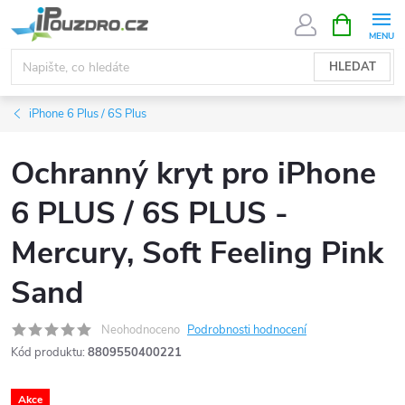
Přejít
NÁKUPNÍ
KOŠÍK
na
obsah
HLEDAT
iPhone 6 Plus / 6S Plus
Ochranný kryt pro iPhone
6 PLUS / 6S PLUS -
Mercury, Soft Feeling Pink
Sand
Neohodnoceno
Podrobnosti hodnocení
Kód produktu:
8809550400221
Akce