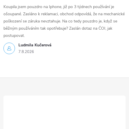
Koupila jsem pouzdro na Iphone, již po 3 týdnech používání je
ošoupané. Zasláno k reklamaci, obchod odpovídá, že na mechanické
poškození se záruka nevztahuje. Na co tedy pouzdro je, když se
běžným používáním tak opotřebuje? Zaslán dotaz na ČOI, jak
postupovat.
Ludmila Kučerová
7.8.2026
Z
á
p
a