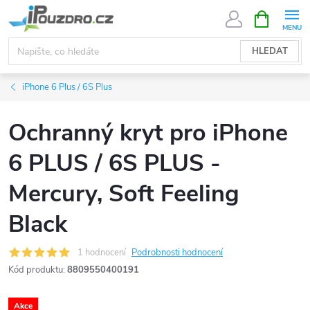
Přejít
NÁKUPNÍ
KOŠÍK
na
obsah
HLEDAT
iPhone 6 Plus / 6S Plus
Ochranný kryt pro iPhone
6 PLUS / 6S PLUS -
Mercury, Soft Feeling
Black
1 hodnocení
Podrobnosti hodnocení
Kód produktu:
8809550400191
Akce