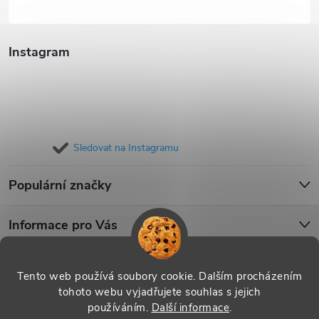
Instagram
Sledovat na Instagramu
Populární značky
Informace pro Vás
Blog
Tento web používá soubory cookie. Dalším procházením
tohoto webu vyjadřujete souhlas s jejich
používáním.
Další informace
.
Copyright 2026
iPouzdro.cz
. Všechna práva vyhrazena.
Upravit