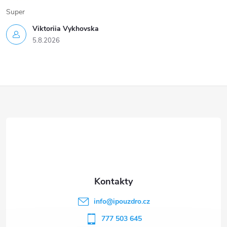
Super
Viktoriia Vykhovska
5.8.2026
Z
á
p
a
t
info
@
ipouzdro.cz
í
777 503 645