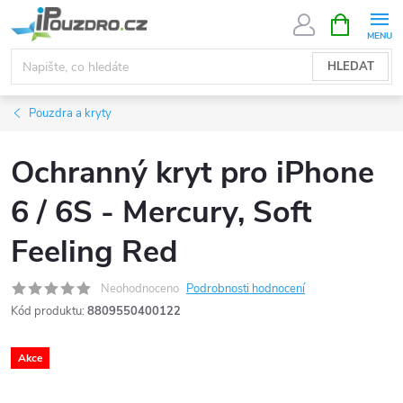
Přejít
NÁKUPNÍ
KOŠÍK
na
obsah
HLEDAT
Pouzdra a kryty
Ochranný kryt pro iPhone
6 / 6S - Mercury, Soft
Feeling Red
Neohodnoceno
Podrobnosti hodnocení
Kód produktu:
8809550400122
Akce