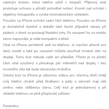
odolným krytem, který telefon udrží v bezpečí. Příjemný obal
poskytuje ochranu a přináší pohodlné nošení. Kromě zad ochrání i
objektivy fotoaparátu a vyniká minimalistickým vzhledem.
Pouzdro na iPhone ochrání zadní část telefonu. Pouzdro na iPhone
je dostatečně bytelné a dokáže také tlumit případné nárazy při
pádech, o které se postarají flexibilní rohy. Po nasazení ho na mobilu
skoro nepoznáte, je stále kompaktní a lehké.
Obal na iPhone perfektně sedí na telefonu. Je navržen přesně pro
daný model a také po nasazení můžete používat tvrzené sklo na
displeji. Tomu kryt nebude vadit ani překážet. Přesto je na přední
části obal vyvýšený a přesahuje pár milimetrů nad displej. I bez
tvrzeného skla tak bude obrazovka chráněna.
Odolný kryt na iPhone je výbornou volbou pro všechny, kteří chtějí
svůj telefon chránit před škrábanci a pády a zároveň mají rádi
změnu nebo oblíbenou barvu. Celý kryt je jednobarevný a při
vkládání telefonu se plně přizpůsobí zařízení.
Parametry: