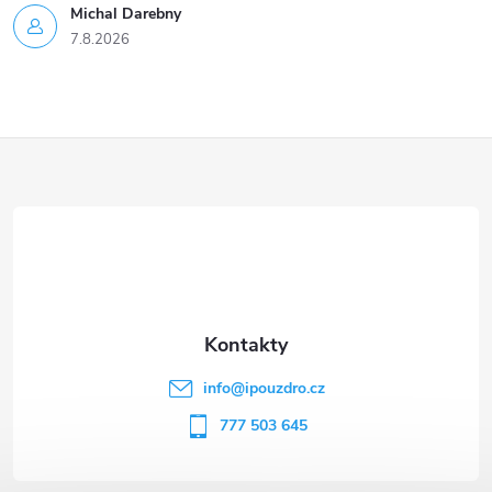
Michal Darebny
7.8.2026
Z
á
p
a
t
info
@
ipouzdro.cz
í
777 503 645