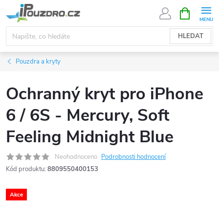
Přejít
NÁKUPNÍ
KOŠÍK
na
obsah
HLEDAT
Pouzdra a kryty
Ochranný kryt pro iPhone
6 / 6S - Mercury, Soft
Feeling Midnight Blue
Neohodnoceno
Podrobnosti hodnocení
Kód produktu:
8809550400153
Akce