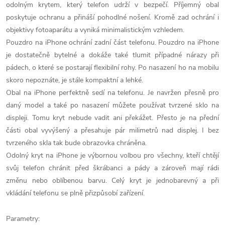
odolným krytem, který telefon udrží v bezpečí. Příjemný obal
poskytuje ochranu a přináší pohodlné nošení. Kromě zad ochrání i
objektivy fotoaparátu a vyniká minimalistickým vzhledem.
Pouzdro na iPhone ochrání zadní část telefonu. Pouzdro na iPhone
je dostatečně bytelné a dokáže také tlumit případné nárazy při
pádech, o které se postarají flexibilní rohy. Po nasazení ho na mobilu
skoro nepoznáte, je stále kompaktní a lehké.
Obal na iPhone perfektně sedí na telefonu. Je navržen přesně pro
daný model a také po nasazení můžete používat tvrzené sklo na
displeji. Tomu kryt nebude vadit ani překážet. Přesto je na přední
části obal vyvýšený a přesahuje pár milimetrů nad displej. I bez
tvrzeného skla tak bude obrazovka chráněna.
Odolný kryt na iPhone je výbornou volbou pro všechny, kteří chtějí
svůj telefon chránit před škrábanci a pády a zároveň mají rádi
změnu nebo oblíbenou barvu. Celý kryt je jednobarevný a při
vkládání telefonu se plně přizpůsobí zařízení.
Parametry: