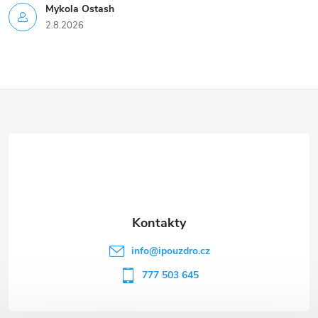
Mykola Ostash
2.8.2026
Z
á
p
a
t
info
@
ipouzdro.cz
í
777 503 645