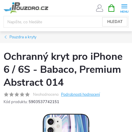
Přejít
NÁKUPNÍ
KOŠÍK
na
obsah
HLEDAT
Pouzdra a kryty
Ochranný kryt pro iPhone
6 / 6S - Babaco, Premium
Abstract 014
Neohodnoceno
Podrobnosti hodnocení
Kód produktu:
5903537742151