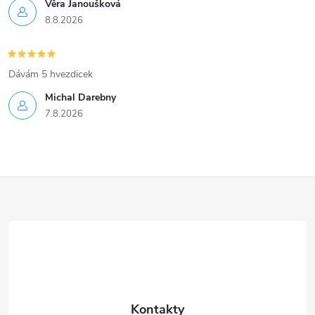
Věra Janoušková
8.8.2026
Dávám 5 hvezdicek
Michal Darebny
7.8.2026
Z
á
p
a