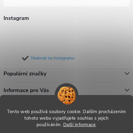
Instagram
Sledovat na Instagramu
Populární značky
Informace pro Vás
Blog
Tento web používá soubory cookie. Dalším procházením
tohoto webu vyjadřujete souhlas s jejich
používáním.
Další informace
.
Copyright 2026
iPouzdro.cz
. Všechna práva vyhrazena.
Upravit