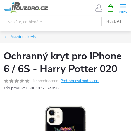
Přejít
NÁKUPNÍ
KOŠÍK
na
obsah
HLEDAT
Pouzdra a kryty
Ochranný kryt pro iPhone
6 / 6S - Harry Potter 020
Neohodnoceno
Podrobnosti hodnocení
Kód produktu:
5903932124996