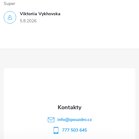
Super
Viktoriia Vykhovska
5.8.2026
Z
á
p
a
t
info
@
ipouzdro.cz
í
777 503 645