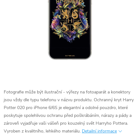
Fotografie může být ilustrační - výřezy na fotoaparát a konektory
jsou vždy dle typu telefonu v názvu produktu.
Ochranný kryt Harry
Potter 020 pro iPhone 6/6S je elegantní a odolné pouzdro, které
poskytuje spolehlivou ochranu před poškrábáním, nárazy a pády a
zároveň vyjadřuje vaši vášeň pro kouzelný svět Harryho Pottera.
Vyroben z kvalitního, lehkého materiálu.
Detailní informace