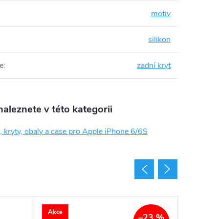
motiv
silikon
e
:
zadní kryt
aleznete v této kategorii
 kryty, obaly a case pro Apple iPhone 6/6S
Akce
–23 %