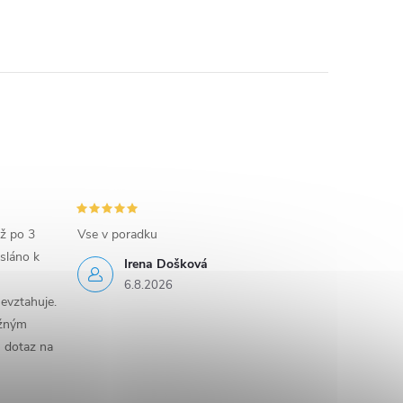
iž po 3
Vse v poradku
sláno k
Irena Došková
6.8.2026
evztahuje.
ěžným
n dotaz na