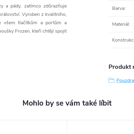
zy a pády, zatímco zdůrazňuje
Barva
:
álovství. Vyroben z kvalitního,
 ke všem tlačítkům a portům a
Materiál
:
oušky Frozen, kteří chtějí spojit
Konstrukc
Produkt n
Pouzdra,