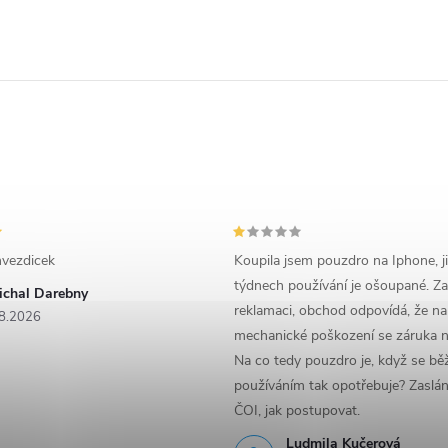
vezdicek
Koupila jsem pouzdro na Iphone, j
týdnech používání je ošoupané. Za
ichal Darebny
reklamaci, obchod odpovídá, že na
8.2026
mechanické poškození se záruka n
Na co tedy pouzdro je, když se b
používáním tak opotřebuje? Zaslá
ČOI, jak postupovat.
Ludmila Kučerová