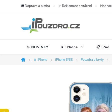
Přejít
🚚 Doprava a platba
↩️ Reklamace a vrácení
Hodnoc
na
obsah
✨ NOVINKY
📱 iPhone
📋 iPad
📱 iPhone
iPhone 6/6S
Pouzdra a kryty
Domů