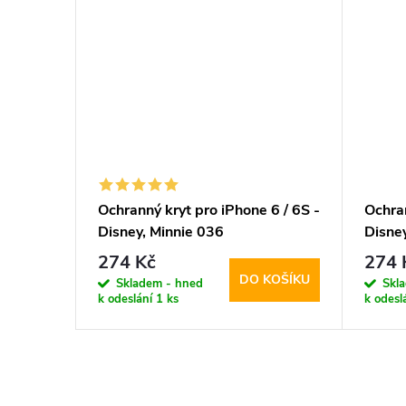
170 Kč
 iPhone
Ochranný kryt pro iPhone 6 / 6S -
Ochran
se
Disney, Minnie 036
Disne
274 Kč
274 
KOŠÍKU
DO KOŠÍKU
Skladem - hned
Skl
k odeslání
1 ks
k odesl