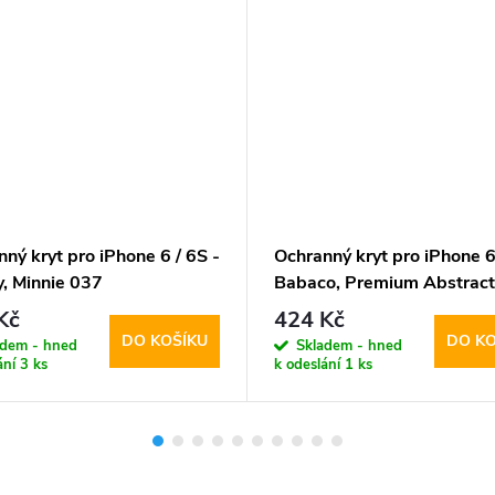
ný kryt pro iPhone 6 / 6S -
Ochranný kryt pro iPhone 6
y, Minnie 037
Babaco, Premium Abstrac
Kč
424 Kč
DO KOŠÍKU
DO KO
adem - hned
Skladem - hned
ání
3 ks
k odeslání
1 ks