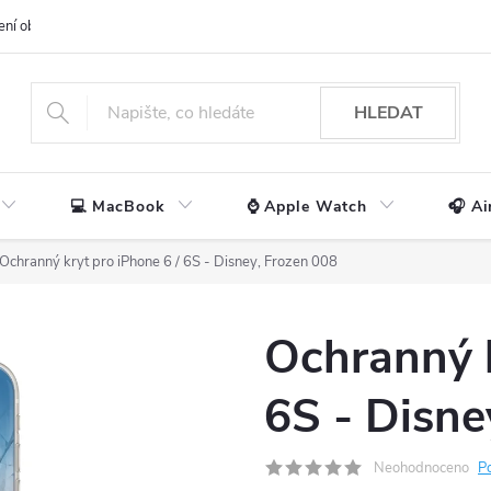
ení obchodu
📃 Obchodní podmínky
🔒 Ochrana os. údajů
📞 Ko
HLEDAT
💻 MacBook
⌚ Apple Watch
🎧 Ai
Ochranný kryt pro iPhone 6 / 6S - Disney, Frozen 008
Ochranný k
6S - Disne
Neohodnoceno
P