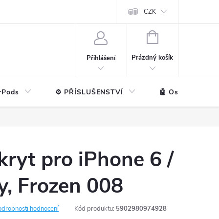
ntakt
💼 Pro firmy
CZK
NÁKUPNÍ
KOŠÍK
Prázdný košík
Přihlášení
rPods
⚙️ PŘÍSLUŠENSTVÍ
🤖 Ostatní značk
ryt pro iPhone 6 /
y, Frozen 008
odrobnosti hodnocení
Kód produktu:
5902980974928