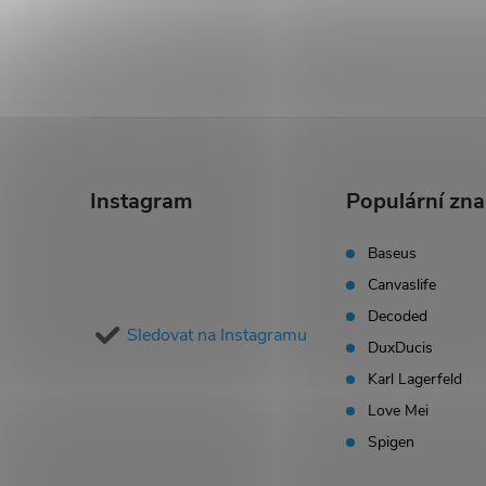
Z
á
Instagram
Populární zn
p
Baseus
Canvaslife
a
Decoded
Sledovat na Instagramu
t
DuxDucis
Karl Lagerfeld
í
Love Mei
Spigen