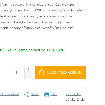
výřezy na fotoaparát a konektory jsou vždy dle typu
nný kryt Disney Frozen 008 pro iPhone 6/6S je elegantní a
 telefon před poškrábáním, nárazy a pády, zatímco
tavami z Disneyho Ledového království. Vyroben z
yt nabízí snadný přístup ke všem tlačítkům a portům.
ní
3 ks
11.8.2026
VLOŽIT DO KOŠÍKU
dat dostupnost
Sdílet
Tisk
Značka:
Ert
Záruka
:
2 roky