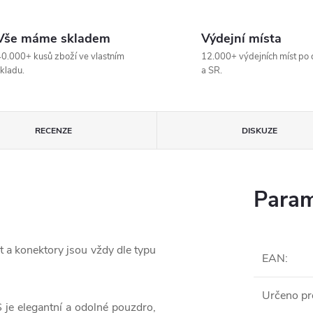
Vše máme skladem
Výdejní místa
0.000+ kusů zboží ve vlastním
12.000+ výdejních míst po 
kladu.
a SR.
RECENZE
DISKUZE
Param
t a konektory jsou vždy dle typu
EAN
:
Určeno pr
je elegantní a odolné pouzdro,