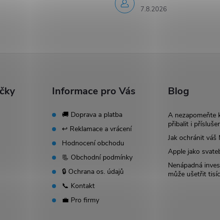
7.8.2026
ačky
Informace pro Vás
Blog
🚚 Doprava a platba
A nezapomeňte 
přibalit i přísluše
↩️ Reklamace a vrácení
Jak ochránit vá
Hodnocení obchodu
Apple jako svate
📃 Obchodní podmínky
Nenápadná invest
🔒 Ochrana os. údajů
může ušetřit tisí
📞 Kontakt
💼 Pro firmy