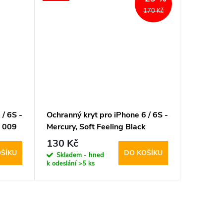
170 Kč
 / 6S -
Ochranný kryt pro iPhone 6 / 6S -
Ochranný
t 009
Mercury, Soft Feeling Black
Babaco,
130 Kč
224 K
ŠÍKU
DO KOŠÍKU
Skladem - hned
Sklad
k odeslání
>5 ks
k odeslán