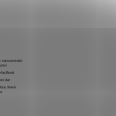
k narozeninám
nství
š MacBook
bní dar
ice, která
ce