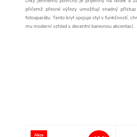
Díky jemnému povrchu je příjemný na dotek a zá
přičemž přesné výřezy umožňují snadný přístup
fotoaparátu. Tento kryt spojuje styl s funkčností, c
mu moderní vzhled s decentní barevnou akcentací.
Akce