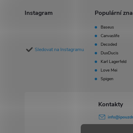
á
Instagram
Populární zn
p
Baseus
Canvaslife
a
Decoded
Sledovat na Instagramu
t
DuxDucis
Karl Lagerfeld
í
Love Mei
Spigen
info
@
ipouzdr
777 503 645