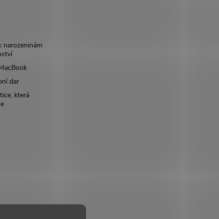
k narozeninám
nství
š MacBook
bní dar
ice, která
ce