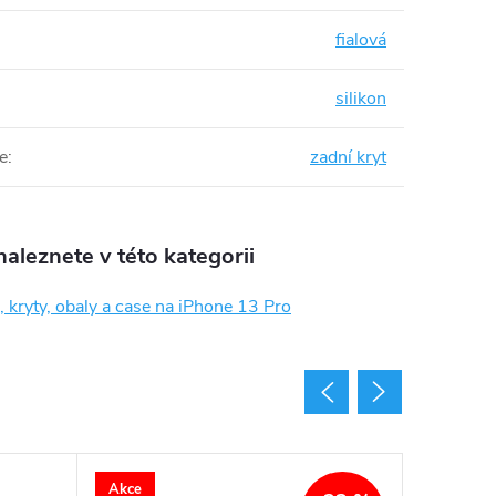
fialová
silikon
e
:
zadní kryt
aleznete v této kategorii
 kryty, obaly a case na iPhone 13 Pro
Akce