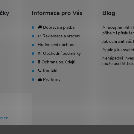
ačky
Informace pro Vás
Blog
🚚 Doprava a platba
A nezapomeňte 
přibalit i přísluše
↩️ Reklamace a vrácení
Jak ochránit vá
Hodnocení obchodu
Apple jako svate
📃 Obchodní podmínky
Nenápadná invest
🔒 Ochrana os. údajů
může ušetřit tisí
📞 Kontakt
💼 Pro firmy
o.cz