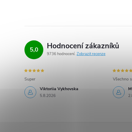
Hodnocení zákazníků
5,0
9736 hodnocení
Zobrazit recenze
Super
Všechno s
Viktoriia Vykhovska
M
5.8.2026
2.
Z