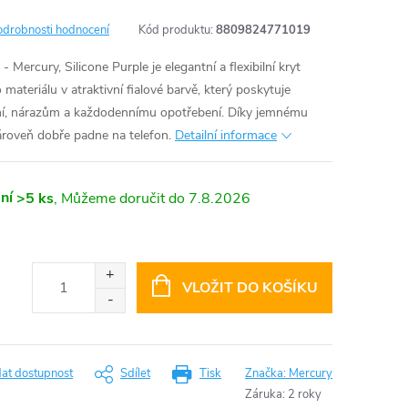
odrobnosti hodnocení
Kód produktu:
8809824771019
Mercury, Silicone Purple je elegantní a flexibilní kryt
ateriálu v atraktivní fialové barvě, který poskytuje
ání, nárazům a každodennímu opotřebení. Díky jemnému
ároveň dobře padne na telefon.
Detailní informace
ní
>5 ks
7.8.2026
VLOŽIT DO KOŠÍKU
dat dostupnost
Sdílet
Tisk
Značka:
Mercury
Záruka
:
2 roky