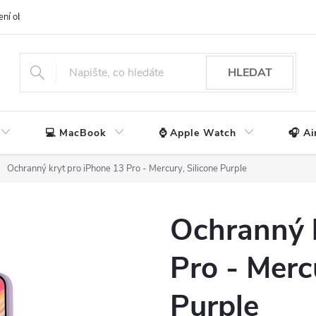
ení obchodu
📃 Obchodní podmínky
🔒 Ochrana os. údajů
📞 Ko
HLEDAT
💻 MacBook
⌚ Apple Watch
🎧 Ai
Ochranný kryt pro iPhone 13 Pro - Mercury, Silicone Purple
Ochranný 
Pro - Merc
Purple