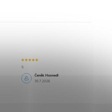
5
Čeněk Hosnedl
30.7.2026