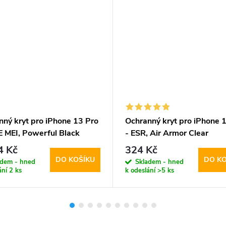
nný kryt pro iPhone 13 Pro
Ochranný kryt pro iPhone 
E MEI, Powerful Black
- ESR, Air Armor Clear
4 Kč
324 Kč
DO KOŠÍKU
DO KO
adem - hned
Skladem - hned
ání
2 ks
k odeslání
>5 ks