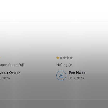
uper doporučuji
Nefunguje
ykola Ostash
Petr Hájek
8.2026
31.7.2026