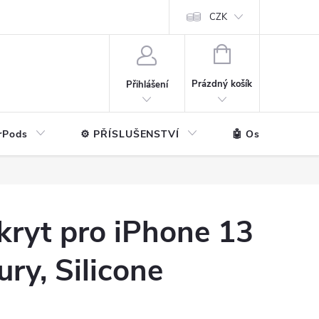
ntakt
💼 Pro firmy
CZK
NÁKUPNÍ
KOŠÍK
Prázdný košík
Přihlášení
rPods
⚙️ PŘÍSLUŠENSTVÍ
🤖 Ostatní značk
kryt pro iPhone 13
ury, Silicone