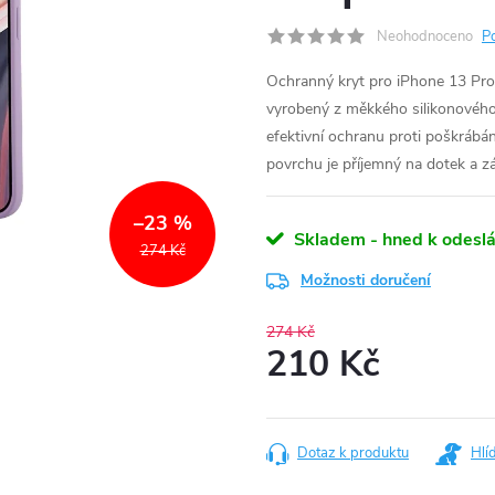
Neohodnoceno
P
Ochranný kryt pro iPhone 13 Pro - 
vyrobený z měkkého silikonového m
efektivní ochranu proti poškráb
povrchu je příjemný na dotek a z
–23 %
Skladem - hned k odeslá
274 Kč
Možnosti doručení
274 Kč
210 Kč
Měrná
cena:
Dotaz k produktu
Hlí