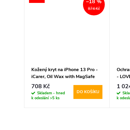
–18 %
874 Kč
hone 13
Kožený kryt na iPhone 13 Pro -
Ochra
iCarer, Oil Wax with MagSafe
- LOV
Blue
708 Kč
1 02
KOŠÍKU
DO KOŠÍKU
Skladem - hned
Skl
k odeslání
>5 ks
k odesl