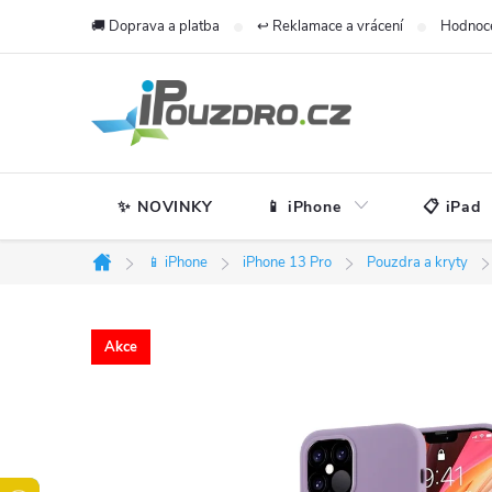
Přejít
🚚 Doprava a platba
↩️ Reklamace a vrácení
Hodnoc
na
obsah
✨ NOVINKY
📱 iPhone
📋 iPad
📱 iPhone
iPhone 13 Pro
Pouzdra a kryty
Domů
Akce