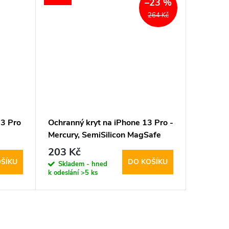
–23 %
264 Kč
13 Pro
Ochranný kryt na iPhone 13 Pro -
Ochrann
Mercury, SemiSilicon MagSafe
Disney,
Pink
203 Kč
274 K
ŠÍKU
DO KOŠÍKU
Skladem - hned
Sklad
k odeslání
>5 ks
k odeslán