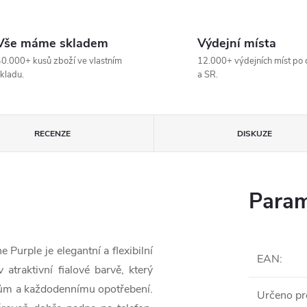
Vše máme skladem
Výdejní místa
0.000+ kusů zboží ve vlastním
12.000+ výdejních míst po 
kladu.
a SR.
RECENZE
DISKUZE
Param
Purple je elegantní a flexibilní
EAN
:
atraktivní fialové barvě, který
azům a každodennímu opotřebení.
Určeno pr