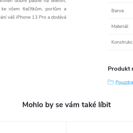
roveň dobře padne na telefon,
 ke všem tlačítkům, portům a
Barva
:
hrání váš iPhone 13 Pro a dodává
Materiál
:
Konstrukc
Produkt n
Pouzdra,