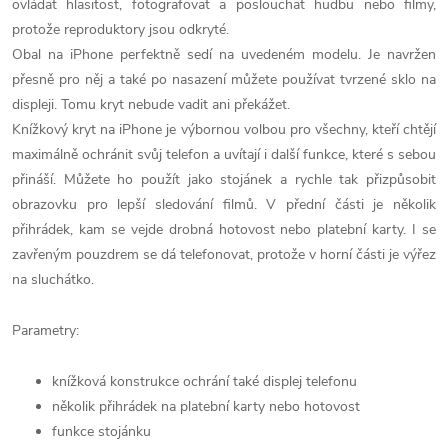
ovládat hlasitost, fotografovat a poslouchat hudbu nebo filmy,
protože reproduktory jsou odkryté.
Obal na iPhone perfektně sedí na uvedeném modelu. Je navržen
přesně pro něj a také po nasazení můžete používat tvrzené sklo na
displeji. Tomu kryt nebude vadit ani překážet.
Knížkový kryt na iPhone je výbornou volbou pro všechny, kteří chtějí
maximálně ochránit svůj telefon a uvítají i další funkce, které s sebou
přináší. Můžete ho použít jako stojánek a rychle tak přizpůsobit
obrazovku pro lepší sledování filmů. V přední části je několik
přihrádek, kam se vejde drobná hotovost nebo platební karty. I se
zavřeným pouzdrem se dá telefonovat, protože v horní části je výřez
na sluchátko.
Parametry:
knížková konstrukce ochrání také displej telefonu
několik přihrádek na platební karty nebo hotovost
funkce stojánku