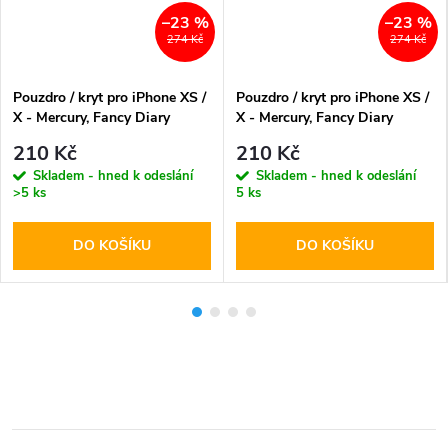
–23 %
–23 %
274 Kč
274 Kč
Pouzdro / kryt pro iPhone XS /
Pouzdro / kryt pro iPhone XS /
X - Mercury, Fancy Diary
X - Mercury, Fancy Diary
BLACK/BROWN
RED/NAVY
210 Kč
210 Kč
Skladem - hned k odeslání
Skladem - hned k odeslání
>5 ks
5 ks
DO KOŠÍKU
DO KOŠÍKU