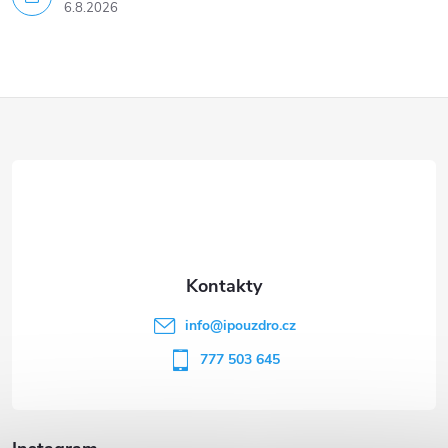
6.8.2026
Z
á
p
a
t
info
@
ipouzdro.cz
í
777 503 645