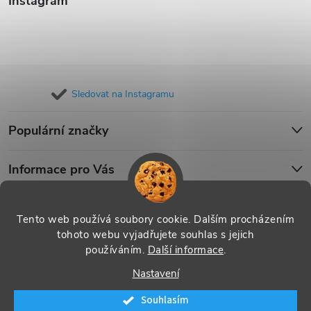
Instagram
Sledovat na Instagramu
Populární značky
Informace pro Vás
Blog
Tento web používá soubory cookie. Dalším procházením
tohoto webu vyjadřujete souhlas s jejich
používáním.
Další informace
.
Copyright 2026
iPouzdro.cz
. Všechna práva vyhrazena.
Upravit
Nastavení
nastavení cookies
Souhlasím
Vytvořil Shoptet