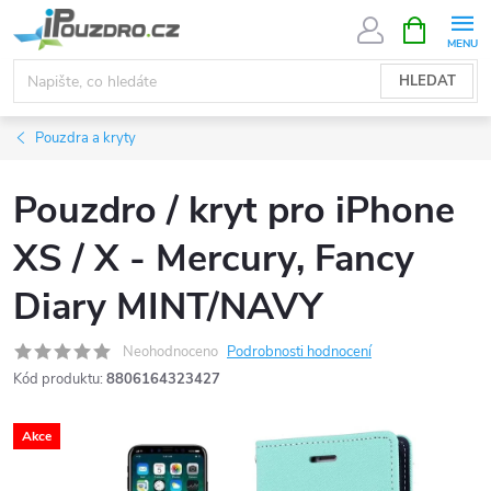
Přejít
NÁKUPNÍ
KOŠÍK
na
obsah
HLEDAT
Pouzdra a kryty
Pouzdro / kryt pro iPhone
XS / X - Mercury, Fancy
Diary MINT/NAVY
Neohodnoceno
Podrobnosti hodnocení
Kód produktu:
8806164323427
Akce