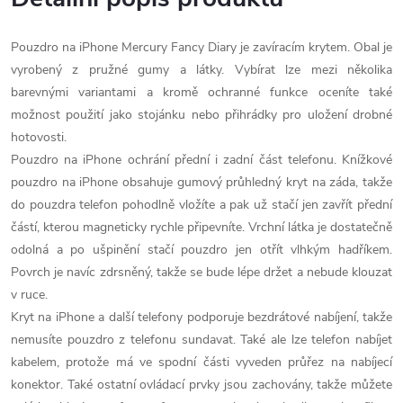
Pouzdro na iPhone Mercury Fancy Diary je zavíracím krytem. Obal je
vyrobený z pružné gumy a látky. Vybírat lze mezi několika
barevnými variantami a kromě ochranné funkce oceníte také
možnost použití jako stojánku nebo přihrádky pro uložení drobné
hotovosti.
Pouzdro na iPhone ochrání přední i zadní část telefonu. Knížkové
pouzdro na iPhone obsahuje gumový průhledný kryt na záda, takže
do pouzdra telefon pohodlně vložíte a pak už stačí jen zavřít přední
částí, kterou magneticky rychle připevníte. Vrchní látka je dostatečně
odolná a po ušpinění stačí pouzdro jen otřít vlhkým hadříkem.
Povrch je navíc zdrsněný, takže se bude lépe držet a nebude klouzat
v ruce.
Kryt na iPhone a další telefony podporuje bezdrátové nabíjení, takže
nemusíte pouzdro z telefonu sundavat. Také ale lze telefon nabíjet
kabelem, protože má ve spodní části vyveden průřez na nabíjecí
konektor. Také ostatní ovládací prvky jsou zachovány, takže můžete