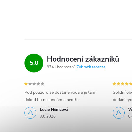
Hodnocení zákazníků
5,0
9741 hodnocení
Zobrazit recenze
Pod pouzdro se dostane voda a je tam
Solidní o
dokud ho nesundám a neotřu.
dodání ryc
Lucie Nĕmcová
V
9.8.2026
8.