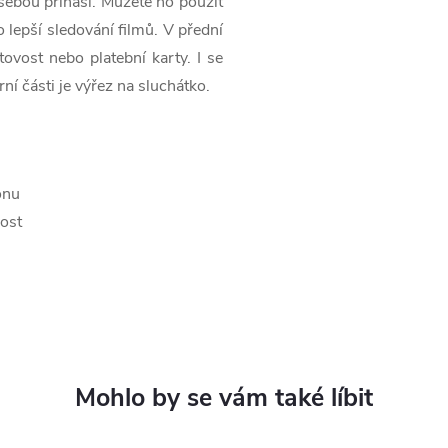
s sebou přináší. Můžete ho použít
 lepší sledování filmů. V přední
tovost nebo platební karty. I se
í části je výřez na sluchátko.
onu
vost