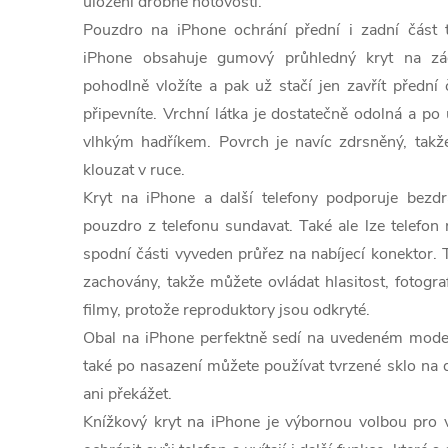
uložení drobné hotovosti.
Pouzdro na iPhone ochrání přední i zadní část 
iPhone obsahuje gumový průhledný kryt na zád
pohodlně vložíte a pak už stačí jen zavřít přední 
připevníte. Vrchní látka je dostatečně odolná a po 
vlhkým hadříkem. Povrch je navíc zdrsněný, takž
klouzat v ruce.
Kryt na iPhone a další telefony podporuje bezdr
pouzdro z telefonu sundavat. Také ale lze telefon
spodní části vyveden průřez na nabíjecí konektor. 
zachovány, takže můžete ovládat hlasitost, fotogr
filmy, protože reproduktory jsou odkryté.
Obal na iPhone perfektně sedí na uvedeném model
také po nasazení můžete používat tvrzené sklo na d
ani překážet.
Knížkový kryt na iPhone je výbornou volbou pro v