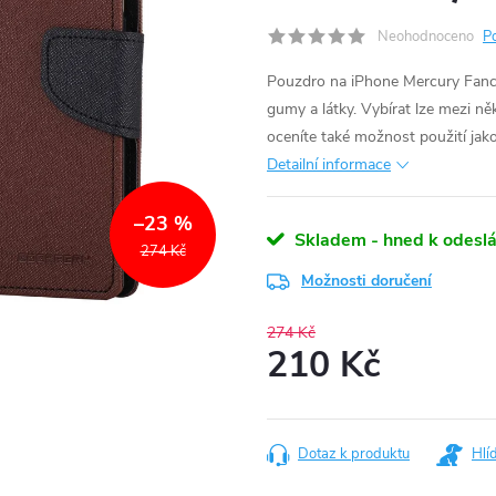
Neohodnoceno
P
Pouzdro na iPhone Mercury Fancy 
gumy a látky. Vybírat lze mezi n
oceníte také možnost použití jak
Detailní informace
–23 %
Skladem - hned k odeslá
274 Kč
Možnosti doručení
274 Kč
210 Kč
Měrná
cena:
Dotaz k produktu
Hlí