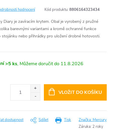
odrobnosti hodnocení
Kód produktu:
8806164323434
Diary je zavíracím krytem. Obal je vyrobený z pružné
ěkolika barevnými variantami a kromě ochranné funkce
o stojánku nebo přihrádky pro uložení drobné hotovosti.
ní
>5 ks
11.8.2026
VLOŽIT DO KOŠÍKU
dat dostupnost
Sdílet
Tisk
Značka:
Mercury
Záruka
:
2 roky