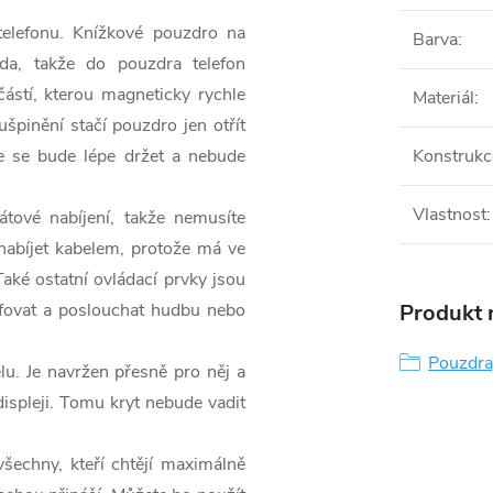
telefonu. Knížkové pouzdro na
Barva
:
a, takže do pouzdra telefon
částí, kterou magneticky rychle
Materiál
:
ušpinění stačí pouzdro jen otřít
e se bude lépe držet a nebude
Konstrukc
Vlastnost
:
átové nabíjení, takže nemusíte
 nabíjet kabelem, protože má ve
Také ostatní ovládací prvky jsou
afovat a poslouchat hudbu nebo
Produkt n
Pouzdra,
u. Je navržen přesně pro něj a
ispleji. Tomu kryt nebude vadit
šechny, kteří chtějí maximálně