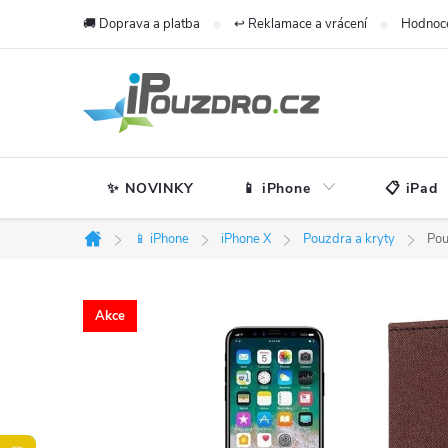
Přejít
🚚 Doprava a platba
↩️ Reklamace a vrácení
Hodnoc
na
obsah
✨ NOVINKY
📱 iPhone
📋 iPad
📱 iPhone
iPhone X
Pouzdra a kryty
Pou
Domů
Akce