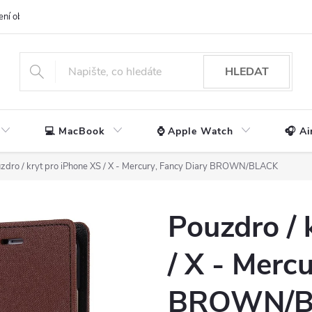
ení obchodu
📃 Obchodní podmínky
🔒 Ochrana os. údajů
📞 Ko
HLEDAT
💻 MacBook
⌚ Apple Watch
🎧 Ai
zdro / kryt pro iPhone XS / X - Mercury, Fancy Diary BROWN/BLACK
Pouzdro / 
/ X - Merc
BROWN/B