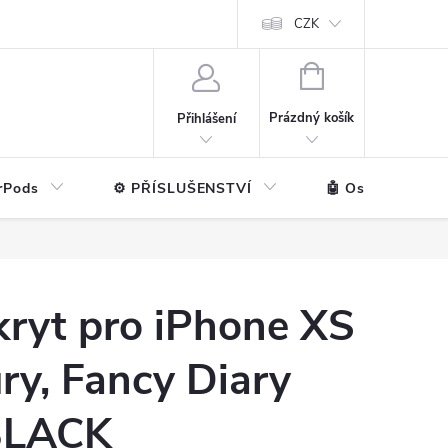
ntakt
💼 Pro firmy
CZK
NÁKUPNÍ
KOŠÍK
Prázdný košík
Přihlášení
rPods
⚙️ PŘÍSLUŠENSTVÍ
🤖 Ostatní značk
kryt pro iPhone XS
ury, Fancy Diary
LACK