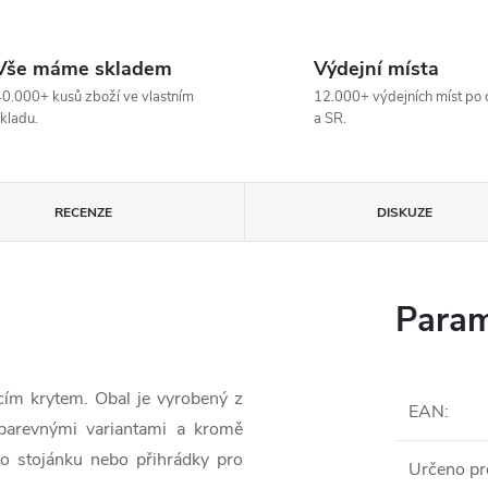
Vše máme skladem
Výdejní místa
0.000+ kusů zboží ve vlastním
12.000+ výdejních míst po 
kladu.
a SR.
RECENZE
DISKUZE
Param
cím krytem. Obal je vyrobený z
EAN
:
 barevnými variantami a kromě
ko stojánku nebo přihrádky pro
Určeno pr