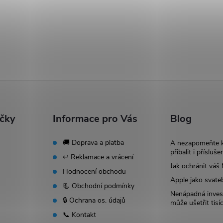
ačky
Informace pro Vás
Blog
🚚 Doprava a platba
A nezapomeňte 
přibalit i přísluše
↩️ Reklamace a vrácení
Jak ochránit vá
Hodnocení obchodu
Apple jako svate
📃 Obchodní podmínky
Nenápadná invest
🔒 Ochrana os. údajů
může ušetřit tisí
📞 Kontakt