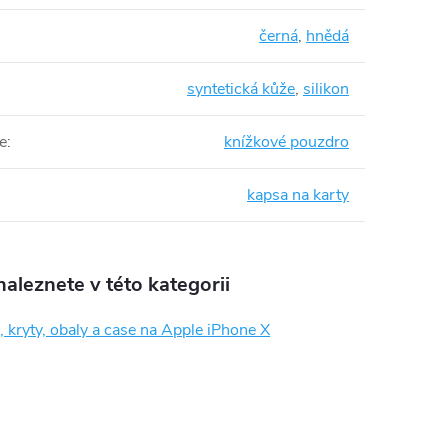
černá
,
hnědá
syntetická kůže
,
silikon
e
:
knížkové pouzdro
kapsa na karty
aleznete v této kategorii
 kryty, obaly a case na Apple iPhone X