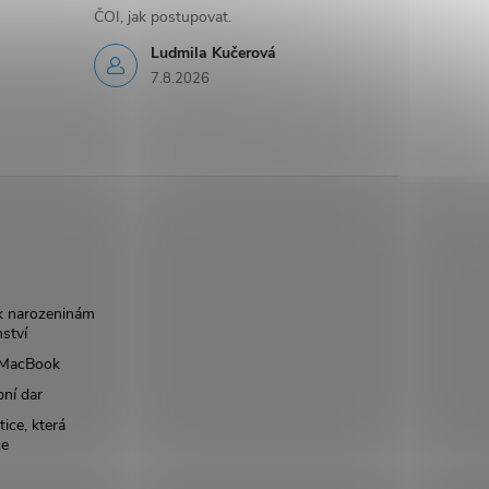
ČOI, jak postupovat.
Ludmila Kučerová
7.8.2026
k narozeninám
nství
š MacBook
bní dar
ice, která
ce