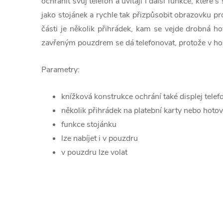
ochránit svůj telefon a uvítají i další funkce, které 
jako stojánek a rychle tak přizpůsobit obrazovku pro
části je několik přihrádek, kam se vejde drobná ho
zavřeným pouzdrem se dá telefonovat, protože v horn
Parametry:
knížková konstrukce ochrání také displej telef
několik přihrádek na platební karty nebo hoto
funkce stojánku
lze nabíjet i v pouzdru
v pouzdru lze volat