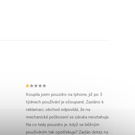
Koupila jsem pouzdro na Iphone, již po 3
týdnech používání je ošoupané. Zasláno k
reklamaci, obchod odpovídá, že na
mechanické poškození se záruka nevztahuje.
Na co tedy pouzdro je, když se běžným
používáním tak opotřebuje? Zaslán dotaz na