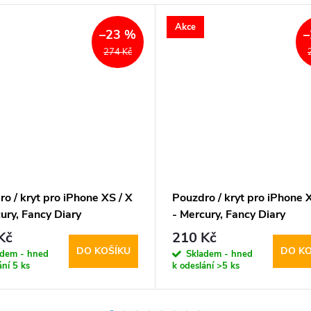
Akce
–23 %
–
274 Kč
o / kryt pro iPhone XS / X
Pouzdro / kryt pro iPhone X
ury, Fancy Diary
- Mercury, Fancy Diary
NAVY
PINK/HOTPINK
Kč
210 Kč
DO KOŠÍKU
DO KO
adem - hned
Skladem - hned
ání
5 ks
k odeslání
>5 ks