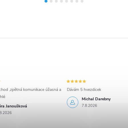
bchod ,zpětná komunikace úžasná a
Dávám 5 hvezdicek
hlé
Michal Darebny
7.8.2026
ěra Janoušková
8.2026