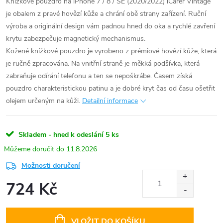
Knížkové pouzdro na iPhone 7 / 8 / SE (2020/2022) iCarer Vintage
je obalem z pravé hovězí kůže a chrání obě strany zařízení. Ruční
výroba a originální design vám padnou hned do oka a rychlé zavření
krytu zabezpečuje magnetický mechanismus.
Kožené knížkové pouzdro je vyrobeno z prémiové hovězí kůže, která
je ručně zpracována. Na vnitřní straně je měkká podšívka, která
zabraňuje odírání telefonu a ten se nepoškrábe. Časem získá
pouzdro charakteristickou patinu a je dobré kryt čas od času ošetřit
olejem určeným na kůži.
Detailní informace
Skladem - hned k odeslání
5 ks
11.8.2026
Možnosti doručení
724 Kč
Měrná
cena:
VLOŽIT DO KOŠÍKU