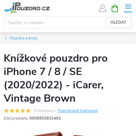
Přejít
NÁKUPNÍ
KOŠÍK
na
obsah
HLEDAT
Pouzdra a kryty
Knížkové pouzdro pro
iPhone 7 / 8 / SE
(2020/2022) - iCarer,
Vintage Brown
8 hodnocení
Podrobnosti hodnocení
Kód produktu:
6958955815481