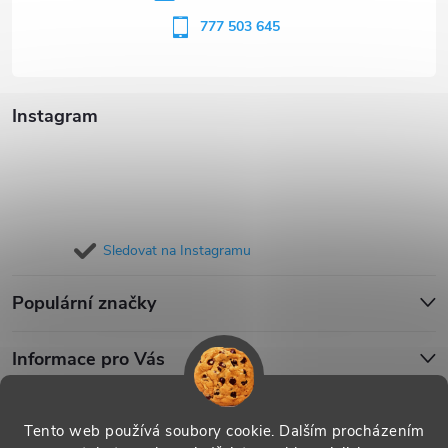
í
777 503 645
Instagram
Sledovat na Instagramu
Populární značky
Informace pro Vás
Blog
Tento web používá soubory cookie. Dalším procházením