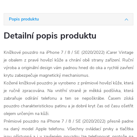
Popis produktu
Detailní popis produktu
Knížkové pouzdro na iPhone 7 / 8 / SE (2020/2022) iCarer Vintage
je obalem z pravé hovězí kůže a chrání obě strany zařízení. Ruční
výroba a originální design vám padnou hned do oka a rychlé zavření
krytu zabezpečuje magnetický mechanismus.
Kožené knížkové pouzdro je vyrobeno z prémiové hovězí kůže, která
je ručně zpracována. Na vnitřní straně je měkká podšívka, která
zabraňuje odírání telefonu a ten se nepoškrábe. Časem získá
pouzdro charakteristickou patinu a je dobré kryt čas od času ošetřit
olejem určeným na kůži.
Prémiové pouzdro na iPhone 7 / 8 / SE (2020/2022) přesně padne
na daný model Apple telefonu. Všechny ovládací prvky a tlačítka
jsou přístupná a i v zavřeném pouzdru lze telefonovat, protože na