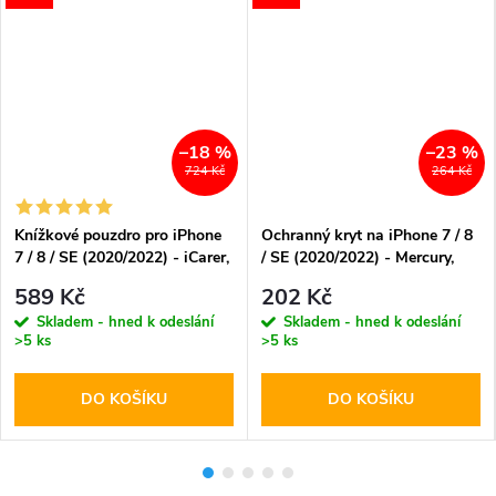
–18 %
–23 %
724 Kč
264 Kč
Knížkové pouzdro pro iPhone
Ochranný kryt na iPhone 7 / 8
7 / 8 / SE (2020/2022) - iCarer,
/ SE (2020/2022) - Mercury,
Vintage Black
SemiSilicon MagSafe Blue
589 Kč
202 Kč
Skladem - hned k odeslání
Skladem - hned k odeslání
>5 ks
>5 ks
DO KOŠÍKU
DO KOŠÍKU