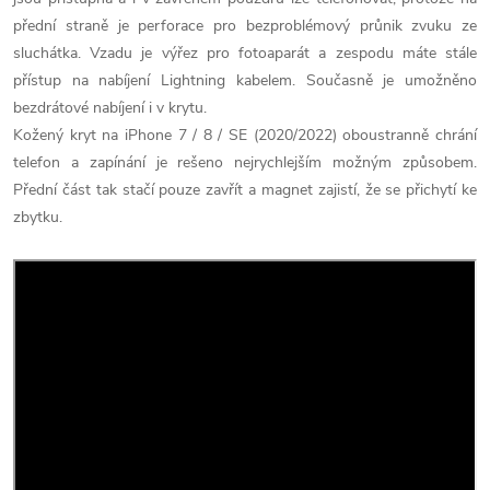
přední straně je perforace pro bezproblémový průnik zvuku ze
sluchátka. Vzadu je výřez pro fotoaparát a zespodu máte stále
přístup na nabíjení Lightning kabelem. Současně je umožněno
bezdrátové nabíjení i v krytu.
Kožený kryt na iPhone 7 / 8 / SE (2020/2022) oboustranně chrání
telefon a zapínání je rešeno nejrychlejším možným způsobem.
Přední část tak stačí pouze zavřít a magnet zajistí, že se přichytí ke
zbytku.