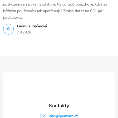
poškození se záruka nevztahuje. Na co tedy pouzdro je, když se
běžným používáním tak opotřebuje? Zaslán dotaz na ČOI, jak
postupovat.
Ludmila Kučerová
7.8.2026
Z
á
p
a
t
info
@
ipouzdro.cz