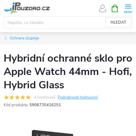
Přejít
NÁKUPNÍ
KOŠÍK
na
obsah
HLEDAT
Ochrana displeje
Hybridní ochranné sklo pro
Apple Watch 44mm - Hofi,
Hybrid Glass
4 hodnocení
Podrobnosti hodnocení
Kód produktu:
5906735416251