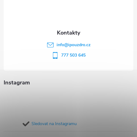
p
a
t
info
@
ipouzdro.cz
í
777 503 645
Instagram
Sledovat na Instagramu