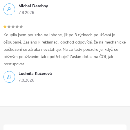
Michal Darebny
7.8.2026
Koupila jsem pouzdro na Iphone, již po 3 týdnech používání je
ošoupané. Zasláno k reklamaci, obchod odpovídá, že na mechanické
poškození se záruka nevztahuje. Na co tedy pouzdro je, když se
běžným používáním tak opotřebuje? Zaslán dotaz na ČOI, jak
postupovat.
Ludmila Kučerová
7.8.2026
Z
á