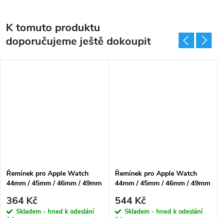
K tomuto produktu
doporučujeme ještě dokoupit
Řemínek pro Apple Watch
Řemínek pro Apple Watch
44mm / 45mm / 46mm / 49mm
44mm / 45mm / 46mm / 49mm
- Tech-Protect, Iconband
- Tech-Protect, Nylon Pro
364 Kč
544 Kč
Black
Black/Orange
Skladem - hned k odeslání
Skladem - hned k odeslání