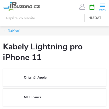
Přejít
NÁKUPNÍ
KOŠÍK
na
obsah
HLEDAT
Nabíjení
Kabely Lightning pro
iPhone 11
Originál Apple
MFI licence