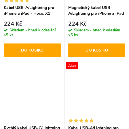
Kabel USB-A/Lightning pro
Magnetický kabel USB-
iPhone a iPad - Hoco, X1
A/Lightning pro iPhone a iPad
White 200cm
- Hoco, X52 Sereno Black
224 Kč
224 Kč
Skladem - hned k odeslání
Skladem - hned k odeslání
>5 ks
>5 ks
DO KOŠÍKU
DO KOŠÍKU
Akce
Rychlý kabel USB-C/Lightning
Kabel USB-A/Lightning pro