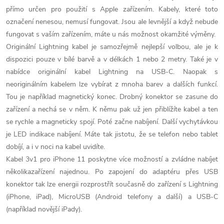
í
přímo určen pro použití s Apple zařízením. Kabely, které toto
p
označení nenesou, nemusí fungovat. Jsou ale levnější a když nebude
fungovat s vaším zařízením, máte u nás možnost okamžité výměny.
r
Originální Lightning kabel je samozřejmě nejlepší volbou, ale je k
dispozici pouze v bílé barvě a v délkách 1 nebo 2 metry. Také je v
v
nabídce originální kabel Lightning na USB-C. Naopak s
k
neoriginálním kabelem lze vybírat z mnoha barev a dalších funkcí.
Tou je například magnetický konec. Drobný konektor se zasune do
y
zařízení a nechá se v něm. K němu pak už jen přiblížíte kabel a ten
v
se rychle a magneticky spojí. Poté začne nabíjení. Další vychytávkou
je LED indikace nabíjení. Máte tak jistotu, že se telefon nebo tablet
ý
dobíjí, a i v noci na kabel uvidíte.
Kabel 3v1 pro iPhone 11 poskytne více možností a zvládne nabíjet
p
několikazařízení najednou. Po zapojení do adaptéru přes USB
i
konektor tak lze energii rozprostřít současně do zařízení s Lightning
(iPhone, iPad), MicroUSB (Android telefony a další) a USB-C
s
(například novější iPady).