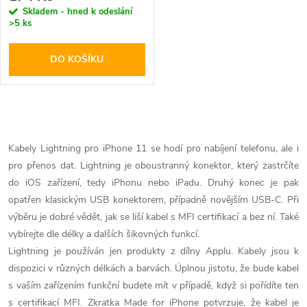
Skladem - hned k odeslání
>5 ks
DO KOŠÍKU
O
v
Kabely Lightning pro iPhone 11 se hodí pro nabíjení telefonu, ale i
pro přenos dat. Lightning je oboustranný konektor, který zastrčíte
l
do iOS zařízení, tedy iPhonu nebo iPadu. Druhý konec je pak
á
opatřen klasickým USB konektorem, případně novějším USB-C. Při
výběru je dobré vědět, jak se liší kabel s MFI certifikací a bez ní. Také
d
vybírejte dle délky a dalších šikovných funkcí.
Lightning je používán jen produkty z dílny Applu. Kabely jsou k
a
dispozici v různých délkách a barvách. Úplnou jistotu, že bude kabel
c
s vaším zařízením funkční budete mít v případě, když si pořídíte ten
s certifikací MFI. Zkratka Made for iPhone potvrzuje, že kabel je