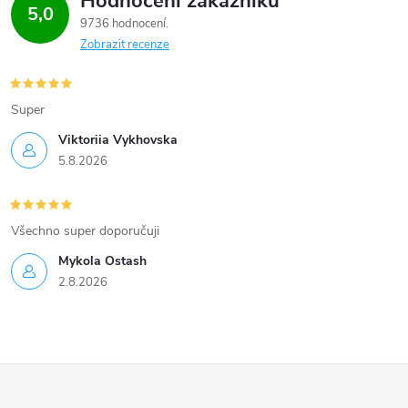
Hodnocení zákazníků
5,0
9736 hodnocení
Zobrazit recenze
Super
Viktoriia Vykhovska
5.8.2026
Všechno super doporučuji
Mykola Ostash
2.8.2026
Z