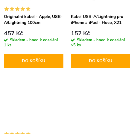
ů
ů
Originální kabel - Apple, USB-
Kabel USB-A/Lightning pro
A/Lightning 100cm
iPhone a iPad - Hoco, X21
Plus White
457 Kč
152 Kč
Skladem - hned k odeslání
Skladem - hned k odeslání
1 ks
>5 ks
DO KOŠÍKU
DO KOŠÍKU