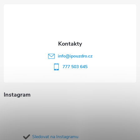
á
p
a
t
info
@
ipouzdro.cz
í
777 503 645
Instagram
Sledovat na Instagramu