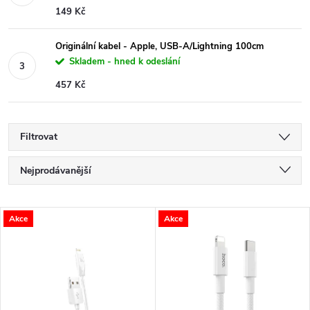
149 Kč
Originální kabel - Apple, USB-A/Lightning 100cm
Skladem - hned k odeslání
457 Kč
Filtrovat
Ř
Nejprodávanější
a
Nejlevnější
V
Akce
Akce
Nejdražší
z
ý
Abecedně
e
p