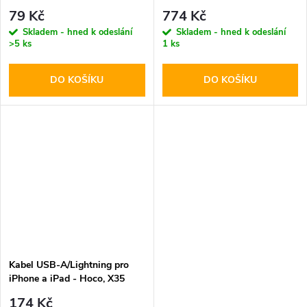
Flash Black
25cm Gray
79 Kč
774 Kč
Skladem - hned k odeslání
Skladem - hned k odeslání
>5 ks
1 ks
DO KOŠÍKU
DO KOŠÍKU
Kabel USB-A/Lightning pro
iPhone a iPad - Hoco, X35
Premium 25cm
174 Kč