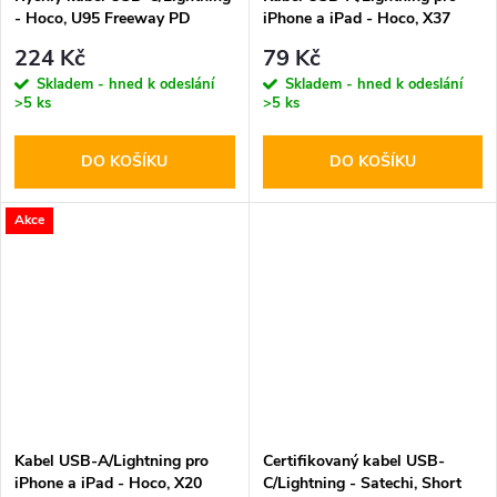
- Hoco, U95 Freeway PD
iPhone a iPad - Hoco, X37
CoolPower
224 Kč
79 Kč
Skladem - hned k odeslání
Skladem - hned k odeslání
>5 ks
>5 ks
DO KOŠÍKU
DO KOŠÍKU
Akce
Kabel USB-A/Lightning pro
Certifikovaný kabel USB-
iPhone a iPad - Hoco, X20
C/Lightning - Satechi, Short