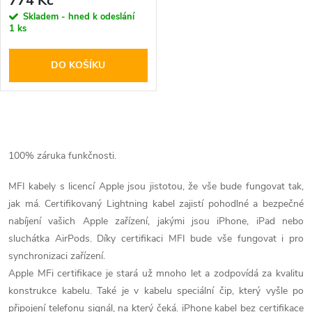
r
774 Kč
r
Skladem - hned k odeslání
1 ks
o
o
DO KOŠÍKU
d
d
u
u
O
k
k
v
100% záruka funkčnosti.
t
l
MFI kabely s licencí Apple jsou jistotou, že vše bude fungovat tak,
t
jak má. Certifikovaný Lightning kabel zajistí pohodlné a bezpečné
ů
á
nabíjení vašich Apple zařízení, jakými jsou iPhone, iPad nebo
ů
d
sluchátka AirPods. Díky certifikaci MFI bude vše fungovat i pro
synchronizaci zařízení.
a
Apple MFi certifikace je stará už mnoho let a zodpovídá za kvalitu
konstrukce kabelu. Také je v kabelu speciální čip, který vyšle po
c
připojení telefonu signál, na který čeká. iPhone kabel bez certifikace