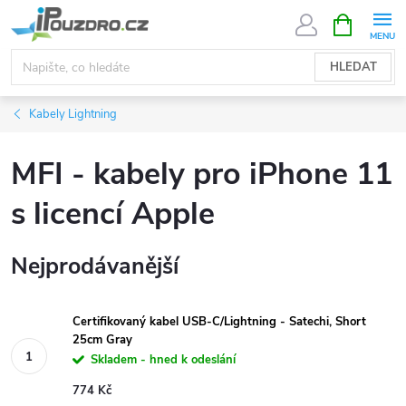
Přejít
NÁKUPNÍ
KOŠÍK
na
obsah
HLEDAT
Kabely Lightning
MFI - kabely pro iPhone 11
s licencí Apple
Nejprodávanější
Certifikovaný kabel USB-C/Lightning - Satechi, Short
25cm Gray
Skladem - hned k odeslání
774 Kč