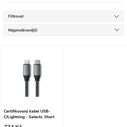
Filtrovat
Ř
Nejprodávanější
a
Nejlevnější
V
Nejdražší
z
ý
Abecedně
e
p
n
i
í
s
p
Certifikovaný kabel USB-
C/Lightning - Satechi, Short
p
25cm Gray