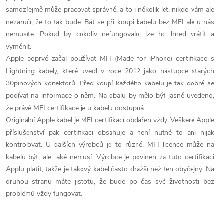
í
samozřejmě může pracovat správně, a to i několik let, nikdo vám ale
nezaručí, že to tak bude. Bát se při koupi kabelu bez MFI ale u nás
p
nemusíte. Pokud by cokoliv nefungovalo, lze ho hned vrátit a
r
vyměnit.
Apple poprvé začal používat MFI (Made for iPhone) certifikace s
v
Lightning kabely, které uvedl v roce 2012 jako nástupce starých
30pinových konektorů. Před koupí každého kabelu je tak dobré se
k
podívat na informace o něm. Na obalu by mělo být jasně uvedeno,
y
že právě MFI certifikace je u kabelu dostupná.
Originální Apple kabel je MFI certifikací obdařen vždy. Veškeré Apple
v
příslušenství pak certifikaci obsahuje a není nutné to ani nijak
ý
kontrolovat. U dalších výrobců je to různé. MFI licence může na
kabelu být, ale také nemusí. Výrobce je povinen za tuto certifikaci
p
Applu platit, takže je takový kabel často dražší než ten obyčejný. Na
druhou stranu máte jistotu, že bude po čas své životnosti bez
i
problémů vždy fungovat.
s