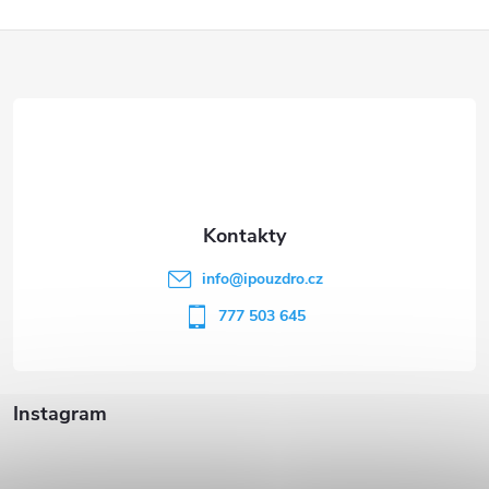
Z
á
p
a
t
info
@
ipouzdro.cz
í
777 503 645
Instagram