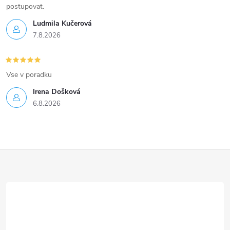
postupovat.
Ludmila Kučerová
7.8.2026
Vse v poradku
Irena Došková
6.8.2026
Z
á
p