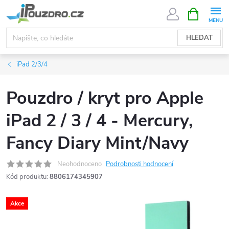
Přejít
NÁKUPNÍ
KOŠÍK
na
obsah
HLEDAT
iPad 2/3/4
Pouzdro / kryt pro Apple
iPad 2 / 3 / 4 - Mercury,
Fancy Diary Mint/Navy
Neohodnoceno
Podrobnosti hodnocení
Kód produktu:
8806174345907
Akce