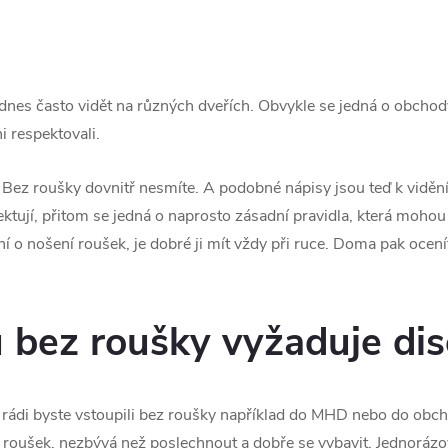
nes často vidět na různých dveřích. Obvykle se jedná o obchody
i respektovali.
Bez roušky dovnitř nesmíte. A podobné nápisy jsou teď k viděn
ektují, přitom se jedná o naprosto zásadní pravidla, která moho
ní o nošení roušek, je dobré ji mít vždy při ruce. Doma pak ocení
 bez roušky vyžaduje dis
 rádi byste vstoupili bez roušky například do MHD nebo do obch
í roušek, nezbývá než poslechnout a dobře se vybavit. Jednoráz