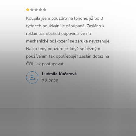
Koupila jsem pouzdro na Iphone, již po 3
týdnech používání je ošoupané. Zasláno k
reklamaci, obchod odpovídá, že na
mechanické poškození se záruka nevztahuje.
Na co tedy pouzdro je, když se běžným
používáním tak opotřebuje? Zaslán dotaz na
ČOI, jak postupovat.
Ludmila Kučerová
7.8.2026