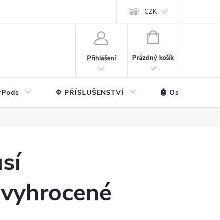
ntakt
💼 Pro firmy
CZK
NÁKUPNÍ
KOŠÍK
Prázdný košík
Přihlášení
rPods
⚙️ PŘÍSLUŠENSTVÍ
🤖 Ostatní značk
sí
k vyhrocené