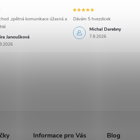
bchod ,zpětná komunikace úžasná a
Dávám 5 hvezdicek
hlé
Michal Darebny
7.8.2026
ěra Janoušková
8.2026
ačky
Informace pro Vás
Blog