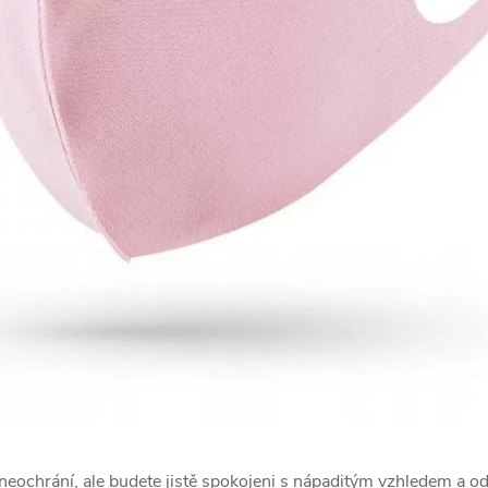
eochrání, ale budete jistě spokojeni s nápaditým vzhledem a odli