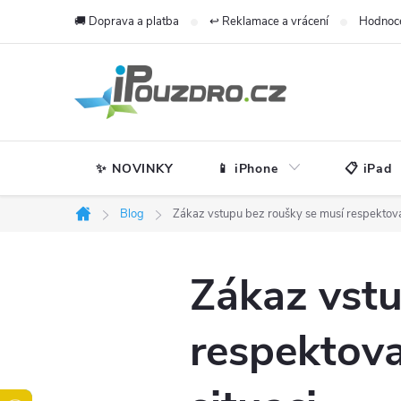
Přejít
🚚 Doprava a platba
↩️ Reklamace a vrácení
Hodnoc
na
obsah
✨ NOVINKY
📱 iPhone
📋 iPad
Blog
Zákaz vstupu bez roušky se musí respektovat
Domů
Zákaz vstu
respektova