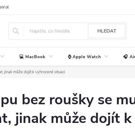
ení obchodu
📃 Obchodní podmínky
🔒 Ochrana os. údajů
📞 Ko
HLEDAT
💻 MacBook
⌚ Apple Watch
🎧 Ai
, jinak může dojít k vyhrocené situaci
pu bez roušky se mu
t, jinak může dojít 