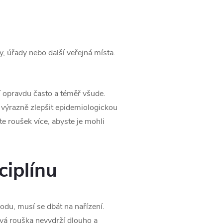
, úřady nebo další veřejná místa.
í opravdu často a téměř všude.
u výrazně zlepšit epidemiologickou
te roušek více, abyste je mohli
ciplínu
odu, musí se dbát na nařízení.
ová rouška nevydrží dlouho a