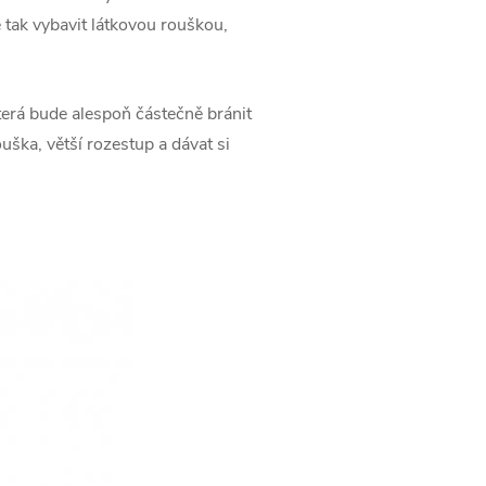
 tak vybavit látkovou rouškou,
která bude alespoň částečně bránit
ouška, větší rozestup a dávat si