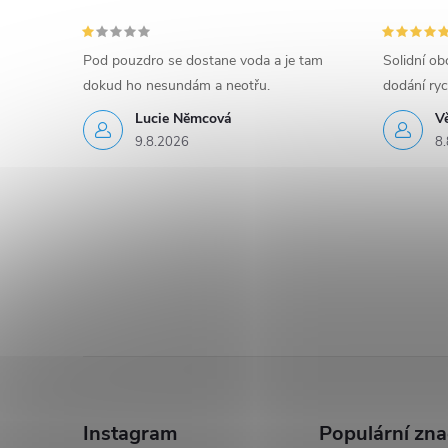
Pod pouzdro se dostane voda a je tam
Solidní o
dokud ho nesundám a neotřu.
dodání ryc
Lucie Nĕmcová
V
9.8.2026
8.
Z
á
Instagram
Populární zn