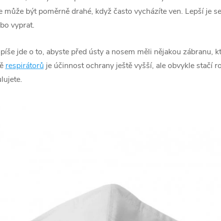
le může být poměrně drahé, když často vycházíte ven. Lepší je se
bo vyprat.
 Spíše jde o to, abyste před ústy a nosem měli nějakou zábranu, 
dě
respirátorů
je účinnost ochrany ještě vyšší, ale obvykle stačí r
lujete.