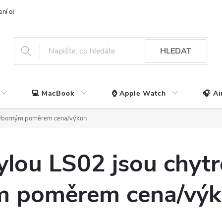
ení obchodu
📃 Obchodní podmínky
🔒 Ochrana os. údajů
📞 Ko
HLEDAT
💻 MacBook
⌚ Apple Watch
🎧 Ai
 výborným poměrem cena/výkon
lou LS02 jsou chytr
m poměrem cena/vý