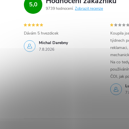
Hodnocení zákazníků
5,0
9739 hodnocení
Zobrazit recenze
Dávám 5 hvezdicek
Koupila js
týdnech po
Michal Darebny
reklamaci,
7.8.2026
mechanick
Na co ted
používáním
ČOI, jak p
L
7.
Z