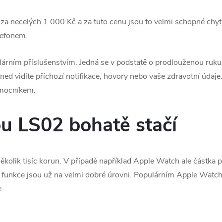
a necelých 1 000 Kč a za tuto cenu jsou to velmi schopné chytr
lefonem.
lárním příslušenstvím. Jedná se v podstatě o prodlouženou ruku 
ned vidíte příchozí notifikace, hovory nebo vaše zdravotní údaje
omocníkem.
u LS02 bohatě stačí
několik tisíc korun. V případě například Apple Watch ale částka
ch funkce jsou už na velmi dobré úrovni. Populárním Apple Watch
.