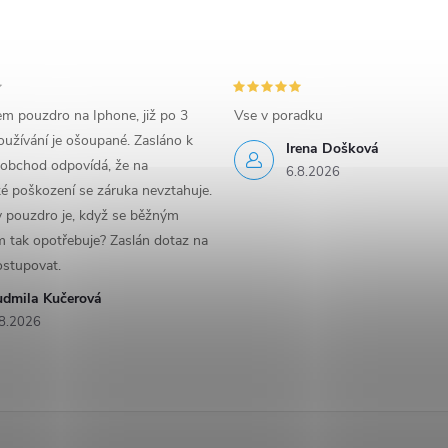
em pouzdro na Iphone, již po 3
Vse v poradku
užívání je ošoupané. Zasláno k
Irena Došková
 obchod odpovídá, že na
6.8.2026
é poškození se záruka nevztahuje.
y pouzdro je, když se běžným
 tak opotřebuje? Zaslán dotaz na
ostupovat.
udmila Kučerová
8.2026