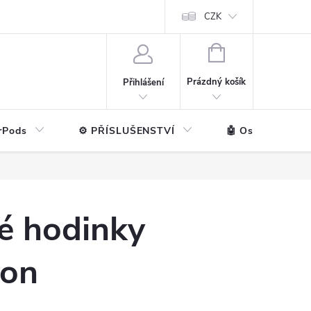
ntakt
💼 Pro firmy
CZK
NÁKUPNÍ
KOŠÍK
Prázdný košík
Přihlášení
rPods
⚙️ PŘÍSLUŠENSTVÍ
🤖 Ostatní značk
é hodinky
kon