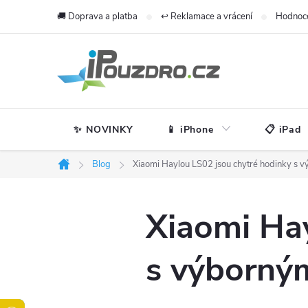
Přejít
🚚 Doprava a platba
↩️ Reklamace a vrácení
Hodnoc
na
obsah
✨ NOVINKY
📱 iPhone
📋 iPad
Blog
Xiaomi Haylou LS02 jsou chytré hodinky s
Domů
Xiaomi Hay
s výborný