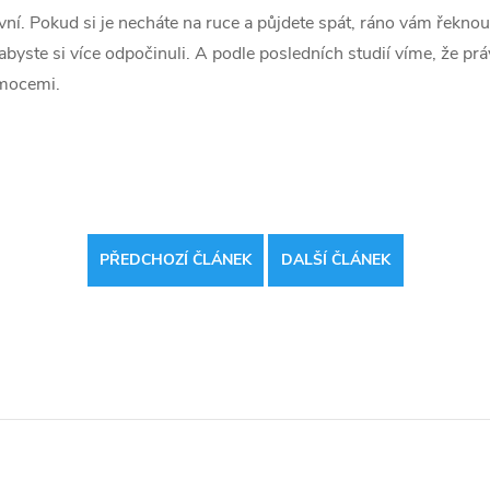
ivní. Pokud si je necháte na ruce a půjdete spát, ráno vám řekno
abyste si více odpočinuli. A podle posledních studií víme, že pr
emocemi.
PŘEDCHOZÍ ČLÁNEK
DALŠÍ ČLÁNEK