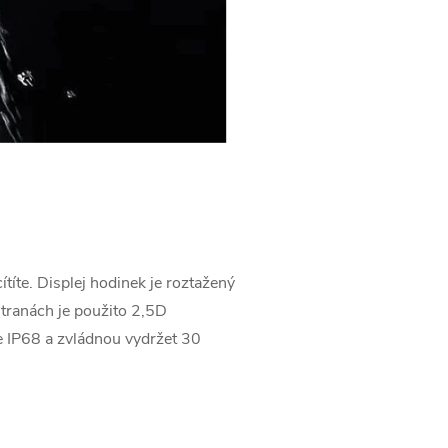
títe. Displej hodinek je roztažený
stranách je použito 2,5D
ce IP68 a zvládnou vydržet 30