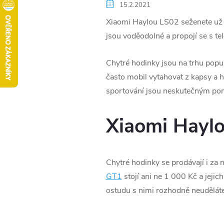
15.2.2021
Xiaomi Haylou LS02 seženete už z
jsou voděodolné a propojí se s te
Chytré hodinky jsou na trhu popu
často mobil vytahovat z kapsy a h
sportování jsou neskutečným p
Xiaomi Haylo
Chytré hodinky se prodávají i za 
GT1
stojí ani ne 1 000 Kč a jeji
ostudu s nimi rozhodně neuděláte