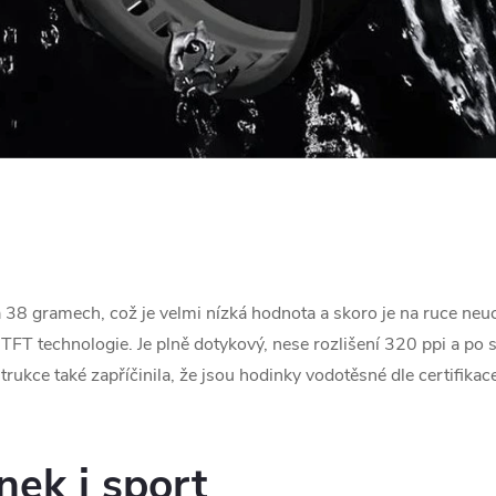
38 gramech, což je velmi nízká hodnota a skoro je na ruce neucí
e TFT technologie. Je plně dotykový, nese rozlišení 320 ppi a po 
rukce také zapříčinila, že jsou hodinky vodotěsné dle certifika
nek i sport