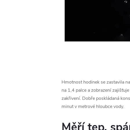
Hmotnost hodinek se zastavila na 
na 1,4 palce a zobrazení zajišťuj
zakřivení. Dobře poskládaná konst
minut v metrové hloubce vody.
Měří tep, spá