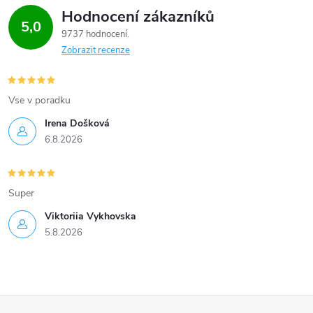
Hodnocení zákazníků
5,0
9737 hodnocení
Zobrazit recenze
Vse v poradku
Irena Došková
6.8.2026
Super
Viktoriia Vykhovska
5.8.2026
Z