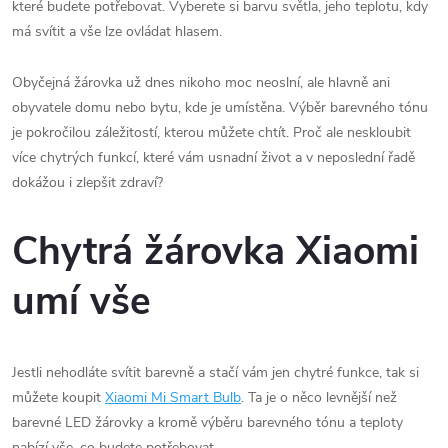
které budete potřebovat. Vyberete si barvu světla, jeho teplotu, kdy
má svítit a vše lze ovládat hlasem.
Obyčejná žárovka už dnes nikoho moc neoslní, ale hlavně ani
obyvatele domu nebo bytu, kde je umístěna. Výběr barevného tónu
je pokročilou záležitostí, kterou můžete chtít. Proč ale neskloubit
více chytrých funkcí, které vám usnadní život a v neposlední řadě
dokážou i zlepšit zdraví?
Chytrá žárovka Xiaomi
umí vše
Jestli nehodláte svítit barevně a stačí vám jen chytré funkce, tak si
můžete koupit
Xiaomi Mi Smart Bulb
. Ta je o něco levnější než
barevné LED žárovky a kromě výběru barevného tónu a teploty
nabízí vše, co budete potřebovat.