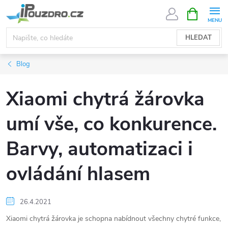
Přejít
NÁKUPNÍ
KOŠÍK
na
obsah
HLEDAT
Blog
Xiaomi chytrá žárovka
umí vše, co konkurence.
Barvy, automatizaci i
ovládání hlasem
26.4.2021
Xiaomi chytrá žárovka je schopna nabídnout všechny chytré funkce,