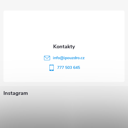
á
p
a
t
info
@
ipouzdro.cz
í
777 503 645
Instagram