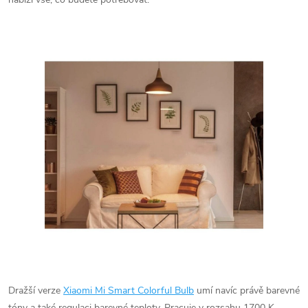
Dražší verze
Xiaomi Mi Smart Colorful Bulb
umí navíc právě barevné
tóny a také regulaci barevné teploty. Pracuje v rozsahu 1700 K -