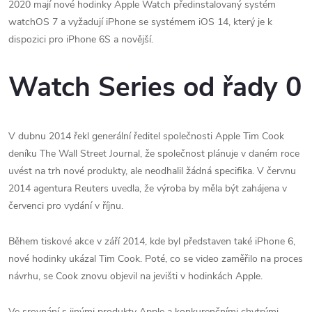
2020 mají nové hodinky Apple Watch předinstalovaný systém
watchOS 7 a vyžadují iPhone se systémem iOS 14, který je k
dispozici pro iPhone 6S a novější.
Watch Series od řady 0
V dubnu 2014 řekl generální ředitel společnosti Apple Tim Cook
deníku The Wall Street Journal, že společnost plánuje v daném roce
uvést na trh nové produkty, ale neodhalil žádná specifika. V červnu
2014 agentura Reuters uvedla, že výroba by měla být zahájena v
červenci pro vydání v říjnu.
Během tiskové akce v září 2014, kde byl představen také iPhone 6,
nové hodinky ukázal Tim Cook. Poté, co se video zaměřilo na proces
návrhu, se Cook znovu objevil na jevišti v hodinkách Apple.
Ve srovnání s jinými produkty Apple a konkurenčními chytrými