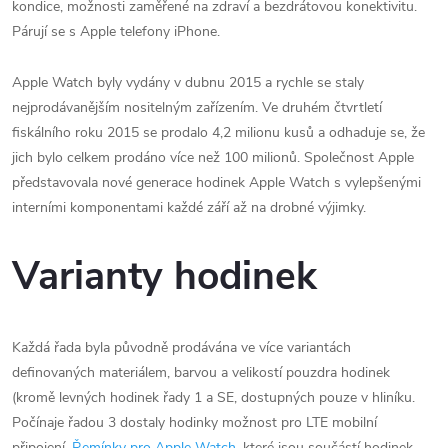
kondice, možnosti zaměřené na zdraví a bezdrátovou konektivitu.
Párují se s Apple telefony iPhone.
Apple Watch byly vydány v dubnu 2015 a rychle se staly
nejprodávanějším nositelným zařízením. Ve druhém čtvrtletí
fiskálního roku 2015 se prodalo 4,2 milionu kusů a odhaduje se, že
jich bylo celkem prodáno více než 100 milionů. Společnost Apple
představovala nové generace hodinek Apple Watch s vylepšenými
interními komponentami každé září až na drobné výjimky.
Varianty hodinek
Každá řada byla původně prodávána ve více variantách
definovaných materiálem, barvou a velikostí pouzdra hodinek
(kromě levných hodinek řady 1 a SE, dostupných pouze v hliníku.
Počínaje řadou 3 dostaly hodinky možnost pro LTE mobilní
připojení.
Řemínky pro Apple Watch
, které jsou součástí hodinek,