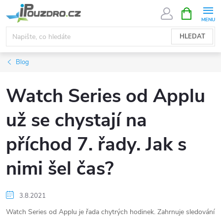
Přejít
NÁKUPNÍ
KOŠÍK
na
obsah
HLEDAT
Blog
Watch Series od Applu
už se chystají na
příchod 7. řady. Jak s
nimi šel čas?
3.8.2021
Watch Series od Applu je řada chytrých hodinek. Zahrnuje sledování