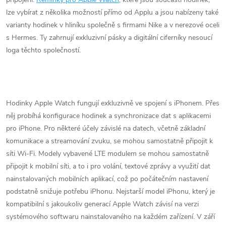
lze vybírat z několika možností přímo od Applu a jsou nabízeny také
varianty hodinek v hliníku společně s firmami Nike a v nerezové oceli
s Hermes. Ty zahrnují exkluzivní pásky a digitální ciferníky nesoucí
loga těchto společností.
Hodinky Apple Watch fungují exkluzivně ve spojení s iPhonem. Přes
něj probíhá konfigurace hodinek a synchronizace dat s aplikacemi
pro iPhone. Pro některé účely závislé na datech, včetně základní
komunikace a streamování zvuku, se mohou samostatně připojit k
síti Wi-Fi. Modely vybavené LTE modulem se mohou samostatně
připojit k mobilní síti, a to i pro volání, textové zprávy a využití dat
nainstalovaných mobilních aplikací, což po počátečním nastavení
podstatně snižuje potřebu iPhonu. Nejstarší model iPhonu, který je
kompatibilní s jakoukoliv generací Apple Watch závisí na verzi
systémového softwaru nainstalovaného na každém zařízení. V září