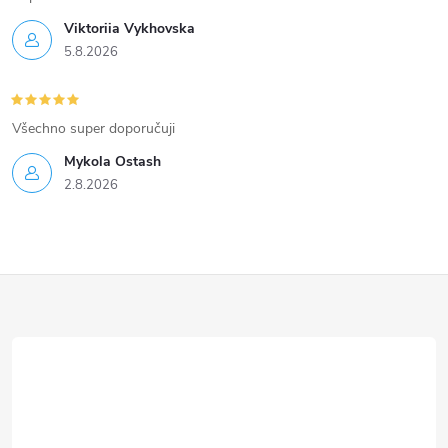
Viktoriia Vykhovska
5.8.2026
Všechno super doporučuji
Mykola Ostash
2.8.2026
Z
á
p
a