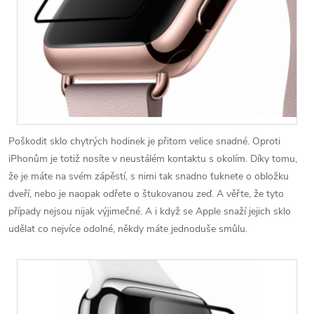
Poškodit sklo chytrých hodinek je přitom velice snadné. Oproti
iPhonům je totiž nosíte v neustálém kontaktu s okolím. Díky tomu,
že je máte na svém zápěstí, s nimi tak snadno ťuknete o obložku
dveří, nebo je naopak odřete o štukovanou zeď. A věřte, že tyto
případy nejsou nijak výjimečné. A i když se Apple snaží jejich sklo
udělat co nejvíce odolné, někdy máte jednoduše smůlu.