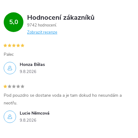
Hodnocení zákazníků
5,0
9742 hodnocení
Zobrazit recenze
Palec
Honza Bělas
9.8.2026
Pod pouzdro se dostane voda a je tam dokud ho nesundám a
neotřu.
Lucie Nĕmcová
9.8.2026