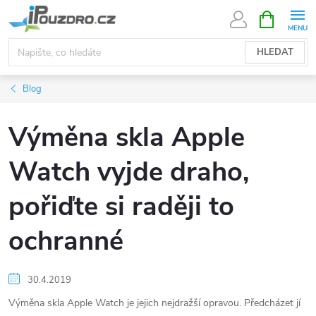
Přejít
NÁKUPNÍ
KOŠÍK
na
obsah
HLEDAT
Blog
Výměna skla Apple
Watch vyjde draho,
pořiďte si raději to
ochranné
30.4.2019
Výměna skla Apple Watch je jejich nejdražší opravou. Předcházet jí