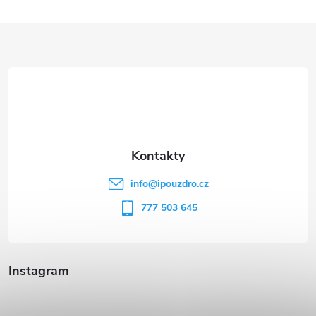
Z
á
p
a
t
info
@
ipouzdro.cz
í
777 503 645
Instagram