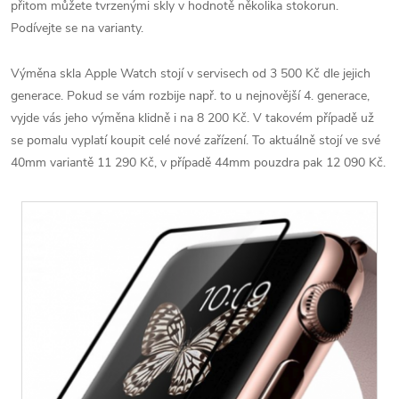
přitom můžete tvrzenými skly v hodnotě několika stokorun.
Podívejte se na varianty.
Výměna skla Apple Watch stojí v servisech od 3 500 Kč dle jejich
generace. Pokud se vám rozbije např. to u nejnovější 4. generace,
vyjde vás jeho výměna klidně i na 8 200 Kč. V takovém případě už
se pomalu vyplatí koupit celé nové zařízení. To aktuálně stojí ve své
40mm variantě 11 290 Kč, v případě 44mm pouzdra pak 12 090 Kč.