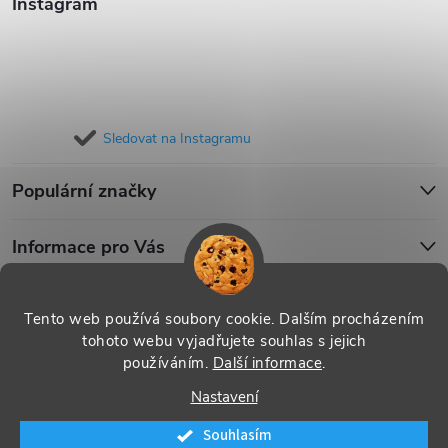
Instagram
Sledovat na Instagramu
Populární značky
Informace pro Vás
Blog
Tento web používá soubory cookie. Dalším procházením
tohoto webu vyjadřujete souhlas s jejich
používáním.
Další informace
.
Copyright 2026
iPouzdro.cz
. Všechna práva vyhrazena.
Upravit
Nastavení
nastavení cookies
Souhlasím
Vytvořil Shoptet