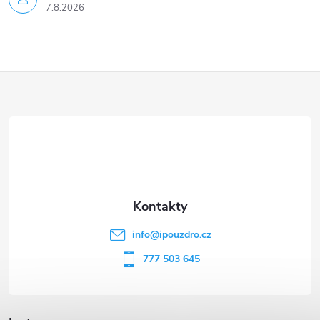
7.8.2026
Z
á
p
a
t
info
@
ipouzdro.cz
í
777 503 645