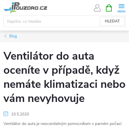
Přejít
NÁKUPNÍ
KOŠÍK
na
obsah
HLEDAT
Blog
Ventilátor do auta
oceníte v případě, když
nemáte klimatizaci nebo
vám nevyhovuje
10.5.2020
Ventilátor do auta je neocenitelným pomocníkem v parném počasí.