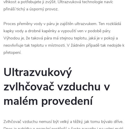
vlhkost a potřebujete ji zvýšit. Ultrazvuková technologie navíc
přináší tichý a úsporný provoz.
Proces přeměny vody v páru je zajištěn ultrazvukem. Ten rozkládá
kapky vody a drobné kapénky a vypouští ven v podobě páry.
Výhodou je, že taková pára má stejnou teplotu, jaká je v pokoji a
neovlivňuje tak teplotu v místnosti. V žádném případě tak nedojde k
přetopení.
Ultrazvukový
zvlhčovač vzduchu v
malém provedení
Zvlhčovač vzduchu nemusí být velký a těžký, jak tomu bývalo dříve.
Dnes je nabídka o poznání pestřejší a často narazíte i na velmi malé