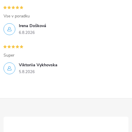
Vse v poradku
Irena Došková
6.8.2026
Super
Viktoriia Vykhovska
5.8.2026
Z
á