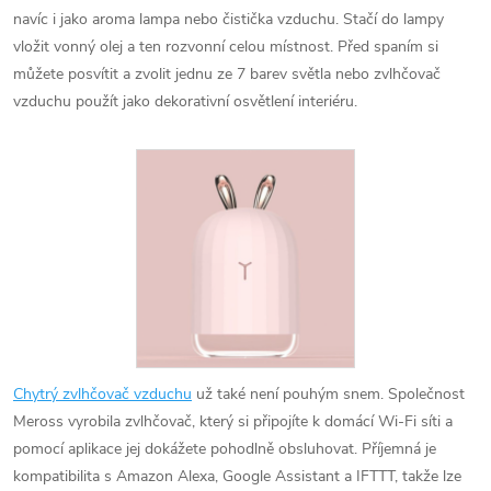
navíc i jako aroma lampa nebo čistička vzduchu. Stačí do lampy
vložit vonný olej a ten rozvonní celou místnost. Před spaním si
můžete posvítit a zvolit jednu ze 7 barev světla nebo zvlhčovač
vzduchu použít jako dekorativní osvětlení interiéru.
Chytrý zvlhčovač vzduchu
už také není pouhým snem. Společnost
Meross vyrobila zvlhčovač, který si připojíte k domácí Wi-Fi síti a
pomocí aplikace jej dokážete pohodlně obsluhovat. Příjemná je
kompatibilita s Amazon Alexa, Google Assistant a IFTTT, takže lze