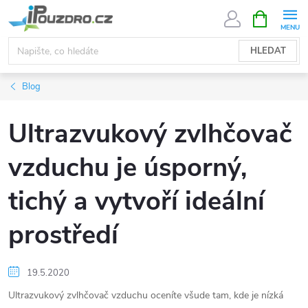
Přejít
NÁKUPNÍ
KOŠÍK
na
obsah
HLEDAT
Blog
Ultrazvukový zvlhčovač
vzduchu je úsporný,
tichý a vytvoří ideální
prostředí
19.5.2020
Ultrazvukový zvlhčovač vzduchu oceníte všude tam, kde je nízká