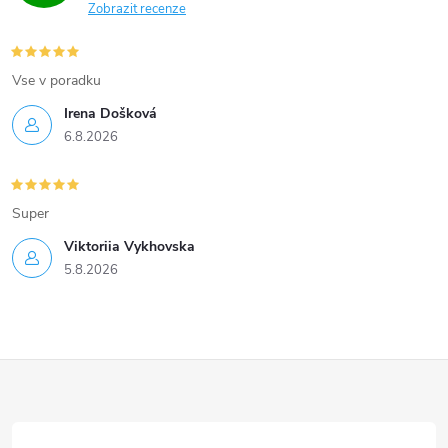
Zobrazit recenze
Vse v poradku
Irena Došková
6.8.2026
Super
Viktoriia Vykhovska
5.8.2026
Z
á