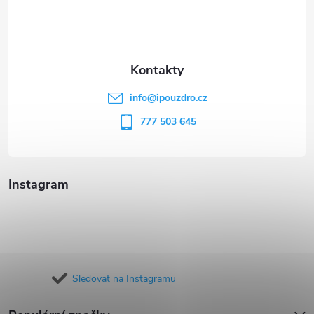
p
a
t
info
@
ipouzdro.cz
í
777 503 645
Instagram
Sledovat na Instagramu