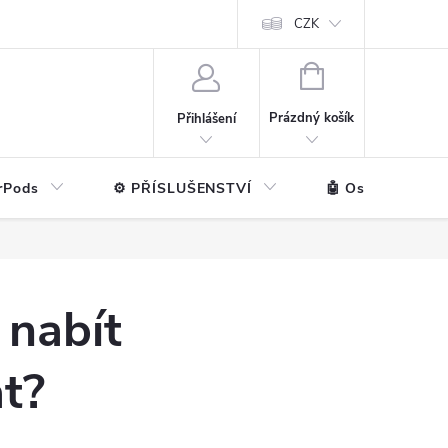
ntakt
💼 Pro firmy
CZK
NÁKUPNÍ
KOŠÍK
Prázdný košík
Přihlášení
rPods
⚙️ PŘÍSLUŠENSTVÍ
🤖 Ostatní značk
 nabít
at?