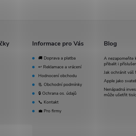
ačky
Informace pro Vás
Blog
🚚 Doprava a platba
A nezapomeňte 
přibalit i přísluše
↩️ Reklamace a vrácení
Jak ochránit vá
Hodnocení obchodu
Apple jako svate
📃 Obchodní podmínky
Nenápadná invest
🔒 Ochrana os. údajů
může ušetřit tisí
📞 Kontakt
💼 Pro firmy