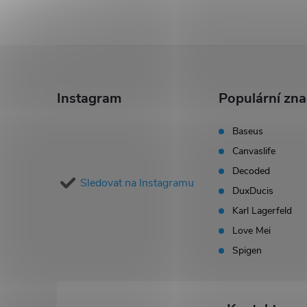
Z
á
Instagram
Populární zn
p
Baseus
Canvaslife
a
Decoded
Sledovat na Instagramu
t
DuxDucis
Karl Lagerfeld
í
Love Mei
Spigen