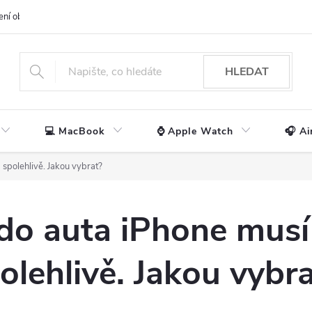
ení obchodu
📃 Obchodní podmínky
🔒 Ochrana os. údajů
📞 Ko
HLEDAT
💻 MacBook
⌚ Apple Watch
🎧 Ai
 spolehlivě. Jakou vybrat?
do auta iPhone musí
olehlivě. Jakou vybr