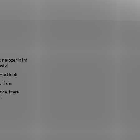
k narozeninám
nství
š MacBook
bní dar
ice, která
ce