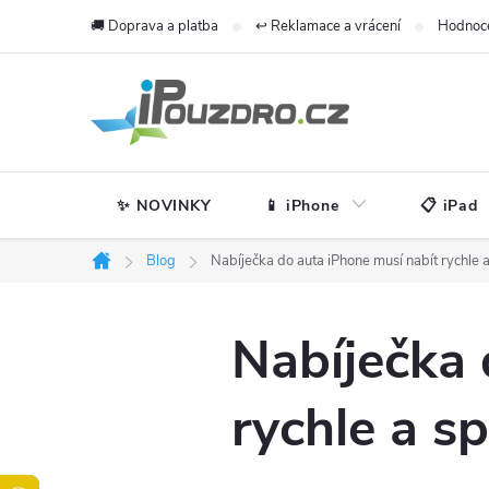
Přejít
🚚 Doprava a platba
↩️ Reklamace a vrácení
Hodnoc
na
obsah
✨ NOVINKY
📱 iPhone
📋 iPad
Blog
Nabíječka do auta iPhone musí nabít rychle a
Domů
Nabíječka 
rychle a sp