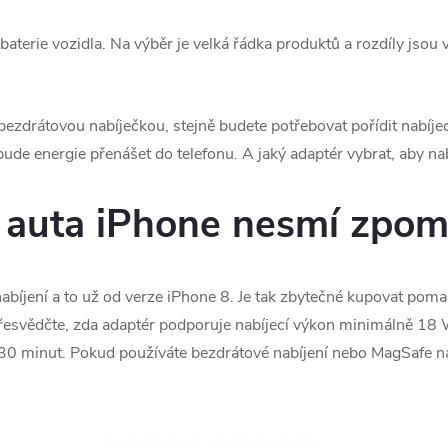
baterie vozidla. Na výběr je velká řádka produktů a rozdíly jsou v
 bezdrátovou nabíječkou, stejně budete potřebovat pořídit nabíjec
ude energie přenášet do telefonu. A jaký adaptér vybrat, aby nabí
 auta iPhone nesmí zpom
abíjení a to už od verze iPhone 8. Je tak zbytečné kupovat poma
přesvědčte, zda adaptér podporuje nabíjecí výkon minimálně 18 
30 minut. Pokud používáte bezdrátové nabíjení nebo MagSafe nabí