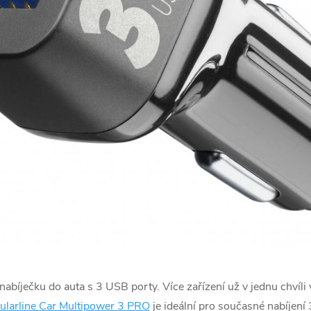
nabíječku do auta s 3 USB porty. Více zařízení už v jednu chví
lularline Car Multipower 3 PRO
je ideální pro současné nabíjení 