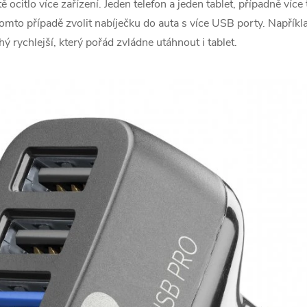
ě ocitlo více zařízení. Jeden telefon a jeden tablet, případně více 
 tomto případě zvolit nabíječku do auta s více USB porty. Napřík
ý rychlejší, který pořád zvládne utáhnout i tablet.