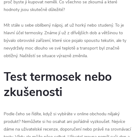
proč byste ji kupovat neměli. Co všechno se zkoumá a které
hodnoty jsou skutečně důležité?
Mít stále u sebe oblíbený nápoj, ať už horký nebo studený. To je
hlavní účel termosky. Známe jí už z dřívějších dob a většinou to
bývalo obrovské zařízení, které sice pojalo spoustu tekutin, ale ty
nevydržely moc dlouho ve své teplotě a transport byl značně
obtížný. Naštěstí se situace výrazně změnila.
Test termosek nebo
zkušenosti
Podle čeho se řídíte, když si vybíráte v online obchodu nějaký
produkt? Nemůžete si ho osahat ani pořádně vyzkoušet. Nejvíce
dáme na uživatelské recenze, doporučení nebo právě na srovnávací
testy. Vždy ale může něco selhat. Uživatel zrovna neměl svůj den a