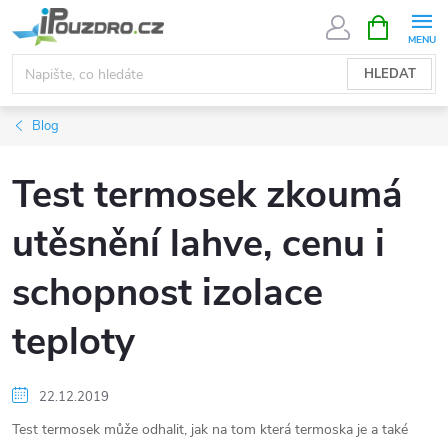
Přejít
NÁKUPNÍ
KOŠÍK
na
obsah
HLEDAT
Blog
Test termosek zkoumá
utěsnění lahve, cenu i
schopnost izolace
teploty
22.12.2019
Test termosek může odhalit, jak na tom která termoska je a také