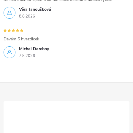
Věra Janoušková
8.8.2026
Dávám 5 hvezdicek
Michal Darebny
7.8.2026
Z
á
p