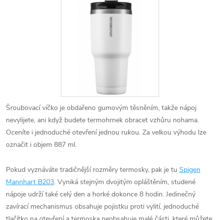
Šroubovací víčko je obdařeno gumovým těsněním, takže nápoj
nevylijete, ani když budete termohrnek obracet vzhůru nohama.
Oceníte i jednoduché otevření jednou rukou. Za velkou výhodu lze
označit i objem 887 ml.
Pokud vyznáváte tradičnější rozměry termosky, pak je tu
Spigen
Mannhart B203
. Vyniká stejným dvojitým opláštěním, studené
nápoje udrží také celý den a horké dokonce 8 hodin. Jedinečný
zavírací mechanismus obsahuje pojistku proti vylití, jednoduché
tlačítko na otevření a termoska neobsahuje malé části, které můžete