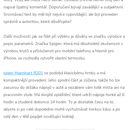
napsal špatný komentář. Doporučení bývají zavádějící a subjektivní.
Srovnávací test by měl být nejvíce vypovídající, ale byl proveden
správně a autoritou, které důvěřujete?
Další možností, jak se řídit při výběru je důvěra ve značku výrobce a
popis parametrů. Značka Spigen, která má dlouholeté zkušenosti s
výrobou krytů a příslušenstí pro mobilní telefony a hlavně pro
iPhone, se rozhodla vytvořit vlastní termosku.
pigen Mannhart B201
se podobá klasickému hrnku a má
kompaktnější provedení. Jeho spodní část je zúžena, takže ho lze
zasunou do držáku nápojů v autě a nezabere vám tolik místa ani na
pracovním stole. Má dvojité opláštění, které udrží nápoje horké až 6
hodin a studené dokonce 24 hodin. To je dostatek času na to,
abyste si po celé dopoledne mohli vychutnávat horkou kávu a po
celý den v létě popíjet osvěžující koktejl.