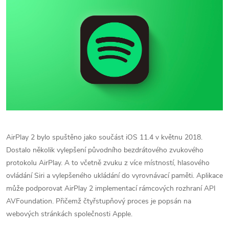
AirPlay 2 bylo spuštěno jako součást iOS 11.4 v květnu 2018.
Dostalo několik vylepšení původního bezdrátového zvukového
protokolu AirPlay. A to včetně zvuku z více místností, hlasového
ovládání Siri a vylepšeného ukládání do vyrovnávací paměti. Aplikace
může podporovat AirPlay 2 implementací rámcových rozhraní API
AVFoundation. Přičemž čtyřstupňový proces je popsán na
webových stránkách společnosti Apple.