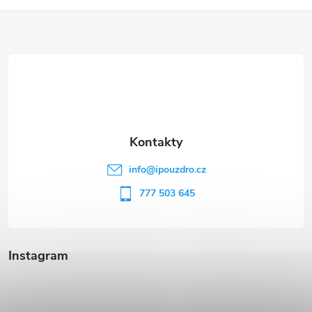
Z
á
p
a
t
info
@
ipouzdro.cz
í
777 503 645
Instagram