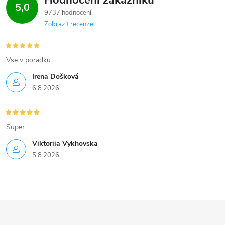
Hodnocení zákazníků
5,0
9737 hodnocení
Zobrazit recenze
Vse v poradku
Irena Došková
6.8.2026
Super
Viktoriia Vykhovska
5.8.2026
Z