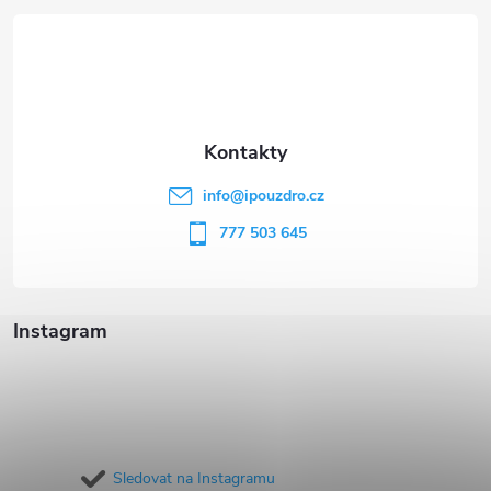
á
p
a
t
info
@
ipouzdro.cz
í
777 503 645
Instagram
Sledovat na Instagramu