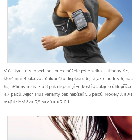
V českých e-shopech se i dnes můžete ještě setkat s iPhony SE,
které mají 4palcovou úhlopříčku displeje (stejně jako modely 5, 5c a
5s). iPhony 6, 6s, 7 a 8 pak disponují velikostí displeje o úhlopříčce
4,7 palců. Jejich Plus varianty pak nabízejí 5,5 palců. Modely X a Xs
mají úhlopříčku 5,8 palců a XR 6,1.