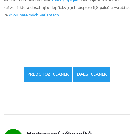
armband od renomované
značky Spigen
. Ten pojme dokonce i
zařízení, která dosahují úhlopříčky jejich displeje 6,9 palců a vyrábí se
ve
dvou barevných variantách
.
PŘEDCHOZÍ ČLÁNEK
DALŠÍ ČLÁNEK