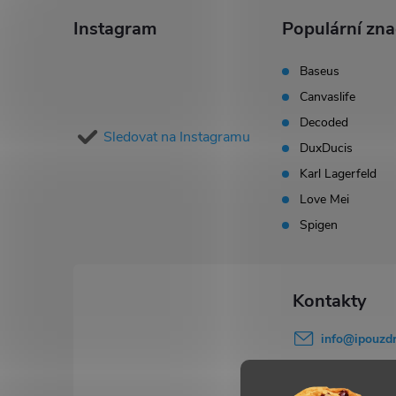
á
Instagram
Populární zn
p
Baseus
Canvaslife
a
Decoded
Sledovat na Instagramu
t
DuxDucis
Karl Lagerfeld
í
Love Mei
Spigen
info
@
ipouzdr
777 503 645