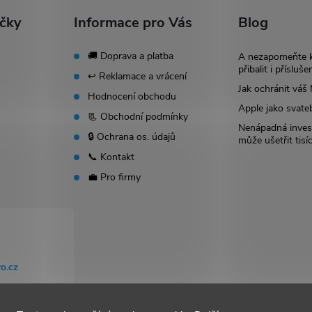
ačky
Informace pro Vás
Blog
🚚 Doprava a platba
A nezapomeňte 
přibalit i přísluše
↩️ Reklamace a vrácení
Jak ochránit vá
Hodnocení obchodu
Apple jako svate
📃 Obchodní podmínky
Nenápadná invest
🔒 Ochrana os. údajů
může ušetřit tisí
📞 Kontakt
💼 Pro firmy
o.cz