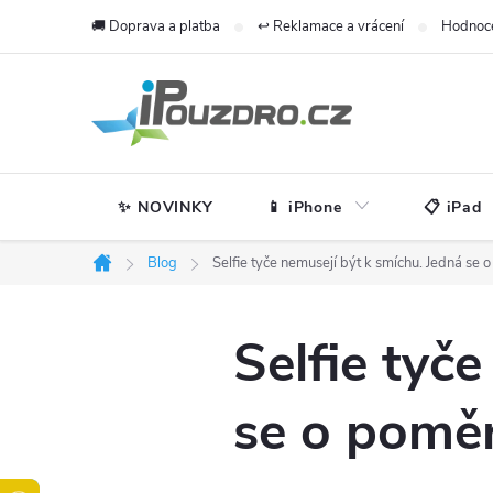
Přejít
🚚 Doprava a platba
↩️ Reklamace a vrácení
Hodnoc
na
obsah
✨ NOVINKY
📱 iPhone
📋 iPad
Blog
Selfie tyče nemusejí být k smíchu. Jedná se 
Domů
Selfie tyč
se o poměr