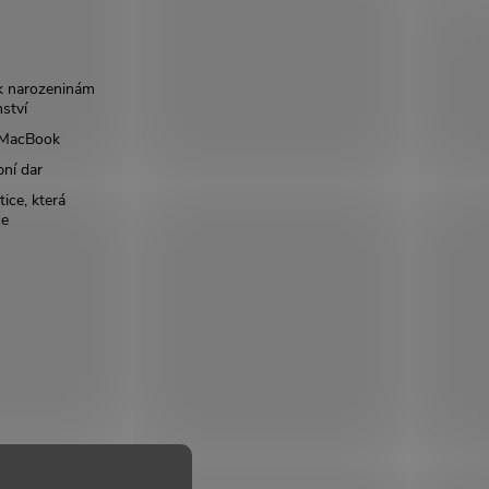
k narozeninám
nství
š MacBook
bní dar
ice, která
ce