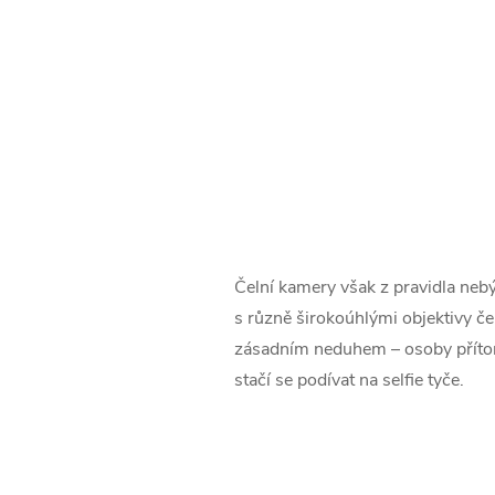
Čelní kamery však z pravidla nebý
s různě širokoúhlými objektivy če
zásadním neduhem – osoby přítomn
stačí se podívat na selfie tyče.