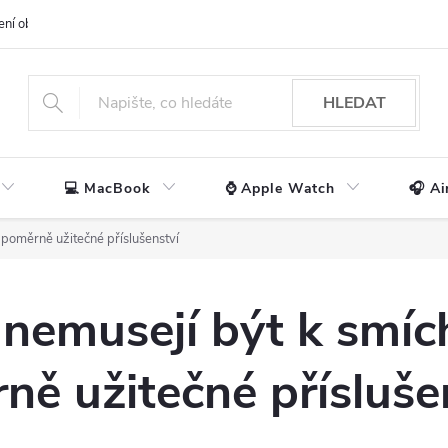
ení obchodu
📃 Obchodní podmínky
🔒 Ochrana os. údajů
📞 Ko
HLEDAT
💻 MacBook
⌚ Apple Watch
🎧 Ai
o poměrně užitečné příslušenství
e nemusejí být k smíc
ně užitečné přísluše