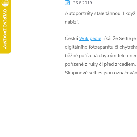
26.6.2019
Autoportréty stále táhnou. I když
nabízí.
Česká
Wikipedie
říká, že Selfie j
digitálního fotoaparátu či chytréh
běžně pořízená chytrým telefonem
pořízené z ruky či před zrcadlem. 
Skupinové selfies jsou označovány