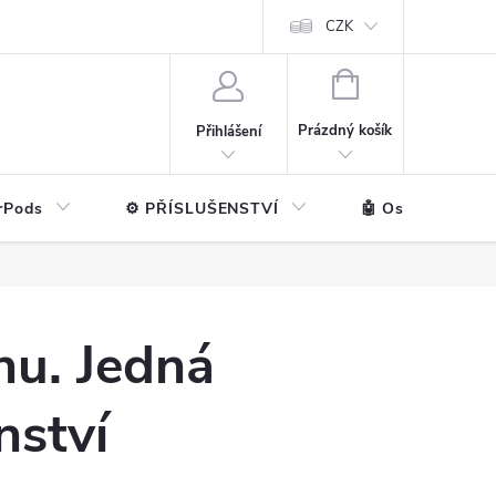
ntakt
💼 Pro firmy
CZK
NÁKUPNÍ
KOŠÍK
Prázdný košík
Přihlášení
rPods
⚙️ PŘÍSLUŠENSTVÍ
🤖 Ostatní značk
hu. Jedná
nství