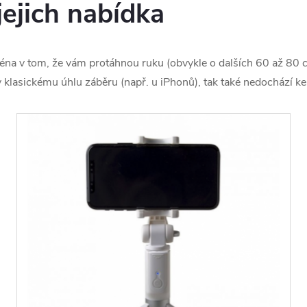
 jejich nabídka
ména v tom, že vám protáhnou ruku (obvykle o dalších 60 až 80 c
y klasickému úhlu záběru (např. u iPhonů), tak také nedochází ke