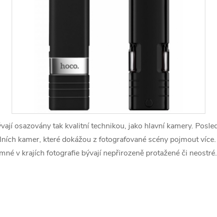
vají osazovány tak kvalitní technikou, jako hlavní kamery. Posl
lních kamer, které dokážou z fotografované scény pojmout více.
é v krajích fotografie bývají nepřirozeně protažené či neostré