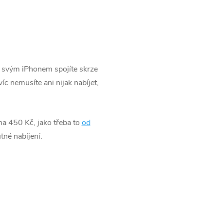
e svým iPhonem spojíte skrze
c nemusíte ani nijak nabíjet,
na 450 Kč, jako třeba to
od
tné nabíjení.