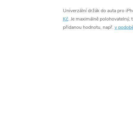
Univerzální držák do auta pro iPho
Kč
. Je maximálně polohovatelný, t
přidanou hodnotu, např.
v podobě