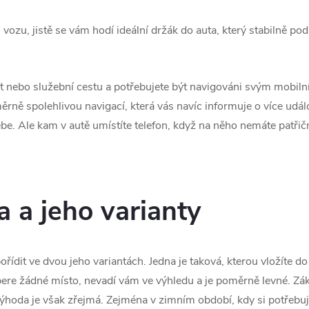
vozu, jistě se vám hodí ideální držák do auta, který stabilně pod
výlet nebo služební cestu a potřebujete být navigováni svým mobi
rně spolehlivou navigací, která vás navíc informuje o více událos
be. Ale kam v autě umístíte telefon, když na něho nemáte patř
a a jeho varianty
řídit ve dvou jeho variantách. Jedna je taková, kterou vložíte do
abere žádné místo, nevadí vám ve výhledu a je poměrně levné. Z
výhoda je však zřejmá. Zejména v zimním období, kdy si potřebuj