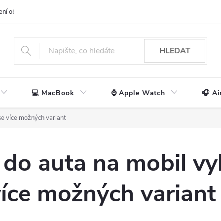
ení obchodu
📃 Obchodní podmínky
🔒 Ochrana os. údajů
📞 Ko
HLEDAT
💻 MacBook
⌚ Apple Watch
🎧 Ai
se více možných variant
 do auta na mobil vy
více možných variant