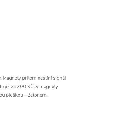
tý. Magnety přitom nestíní signál
ete již za 300 Kč. S magnety
ckou ploškou – žetonem.