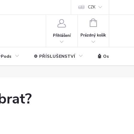
ntakt
💼 Pro firmy
CZK
NÁKUPNÍ
KOŠÍK
Prázdný košík
Přihlášení
rPods
⚙️ PŘÍSLUŠENSTVÍ
🤖 Ostatní značk
brat?