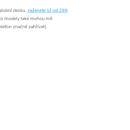
palubní desku,
seženete již od 299
Tyto modely také mohou mít
elefon značně zahřívat).