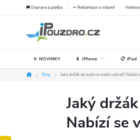
Přejít
🚚 Doprava a platba
↩️ Reklamace a vrácení
Hodnoc
na
obsah
✨ NOVINKY
📱 iPhone
📋 iPad
Blog
Jaký držák do auta na mobil vybrat? Nabízí 
Domů
Jaký držák
Nabízí se 