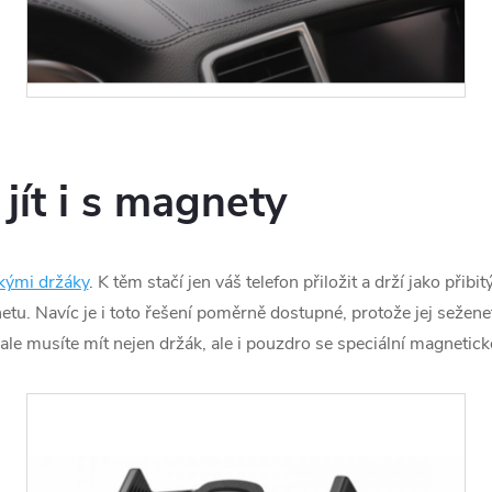
jít i s magnety
kými držáky
. K těm stačí jen váš telefon přiložit a drží jako přibi
netu. Navíc je i toto řešení poměrně dostupné, protože jej sežen
 ale musíte mít nejen držák, ale i pouzdro se speciální magneti